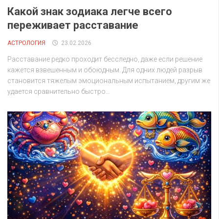
Какой знак зодиака легче всего
переживает расставание
АСТРОЛОГИЯ
23.02.2026
Расставание редко проходит бесследно, даже если решение
кажется взвешенным и обоюдным. Для одних людей разрыв
становится тяжелым эмоциональным испытанием, другим же
удается сравнительно быстро...