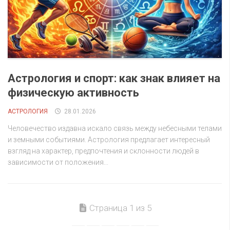
Астрология и спорт: как знак влияет на
физическую активность
АСТРОЛОГИЯ
28.01.2026
Человечество издавна искало связь между небесными телами
и земными событиями. Астрология предлагает интересный
взгляд на характер, предпочтения и склонности людей в
зависимости от положения...
Страница 1 из 5