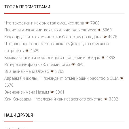
ТОП ЗА ПРОСМОТРАМИ
Что такое кек и как он стал смешнее лола
7900
Планеты в изгнании: как это влияет на человека
5960
Как определить склонность к богатству по ладони
4976
Что означает орнамент «кошкар мүйіз» и где его можно
встретить
4529
Высказывания и пословицы о прощении и обидах
4393
Интересные факты об осьминогах
3891
Значение имени Олжас
3703
Авраам Линкольн — президент, отменивший рабство в США
3676
Значение имени Назым
3361
Хан Кенесары – последний хан казахского ханства
3302
НАШИ ДРУЗЬЯ