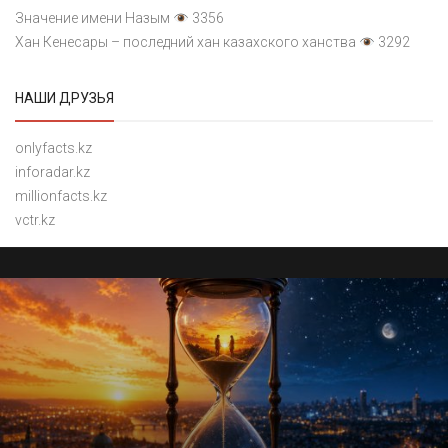
Значение имени Назым
3356
Хан Кенесары – последний хан казахского ханства
3292
НАШИ ДРУЗЬЯ
onlyfacts.kz
inforadar.kz
millionfacts.kz
vctr.kz