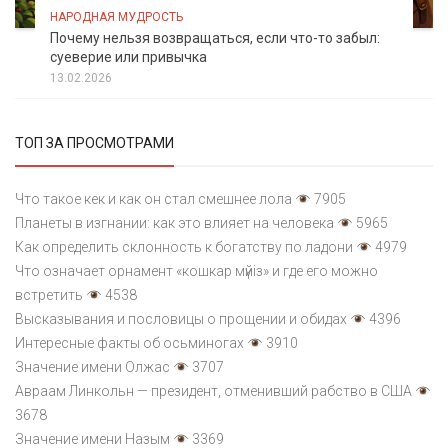
НАРОДНАЯ МУДРОСТЬ
Почему нельзя возвращаться, если что-то забыл:
суеверие или привычка
13.02.2026
ТОП ЗА ПРОСМОТРАМИ
Что такое кек и как он стал смешнее лола
7905
Планеты в изгнании: как это влияет на человека
5965
Как определить склонность к богатству по ладони
4979
Что означает орнамент «кошкар мүйіз» и где его можно
встретить
4538
Высказывания и пословицы о прощении и обидах
4396
Интересные факты об осьминогах
3910
Значение имени Олжас
3707
Авраам Линкольн — президент, отменивший рабство в США
3678
Значение имени Назым
3369