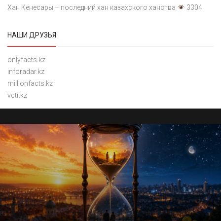
Хан Кенесары – последний хан казахского ханства
3304
НАШИ ДРУЗЬЯ
onlyfacts.kz
inforadar.kz
millionfacts.kz
vctr.kz