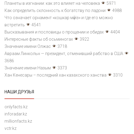
Планеты в изгнании: как это влияет на человека
5971
Как определить склонность к богатству по ладони
4988
Что означает орнамент «кошкар мүйіз» и где его можно
встретить
4541
Высказывания и пословицы о прощении и обидах
4404
Интересные факты об осьминогах
3922
Значение имени Олжас
3718
Авраам Линкольн — президент, отменивший рабство в США
3686
Значение имени Назым
3373
Хан Кенесары – последний хан казахского ханства
3310
НАШИ ДРУЗЬЯ
onlyfacts.kz
inforadar.kz
millionfacts.kz
vctr.kz