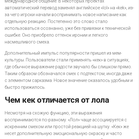
международное общение. В некоторых проектах
автоматический перевод заменял английское «lol» на «kek», из-
за чего игроки начали воспринимать новое написание как
отдельную реакцию. Постепенно это слово стало
использоваться осознанно, уже без привязки к технической
ошибке. Оно приобрело оттенок иронии и легкого
насмешливого смеха.
Дополнительный импульс популярности пришел из мем-
культуры. Пользователи стали применять «кек» в ситуациях,
где обычное выражение радости звучало бы слишком прямо.
Таким образом обозначался смех с подтекстом, иногда даже
с элементом сарказма. Новое значение оказалось удобным и
быстро прижилось.
Чем кек отличается от лола
Несмотря на схожую функцию, эти выражения
воспринимаются по-разному. «Лол» чаще ассоциируется с
искренним смехом или простой реакцией на шутку. «Кек» же
несет дополнительную эмоциональную окраску и часто