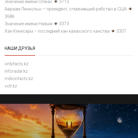
Значение имени Олжас
3713
Авраам Линкольн — президент, отменивший рабство в США
3686
Значение имени Назым
3373
Хан Кенесары – последний хан казахского ханства
3307
НАШИ ДРУЗЬЯ
onlyfacts.kz
inforadar.kz
millionfacts.kz
vctr.kz