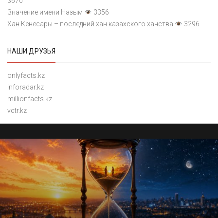
3670
Значение имени Назым
3356
Хан Кенесары – последний хан казахского ханства
3296
НАШИ ДРУЗЬЯ
onlyfacts.kz
inforadar.kz
millionfacts.kz
vctr.kz