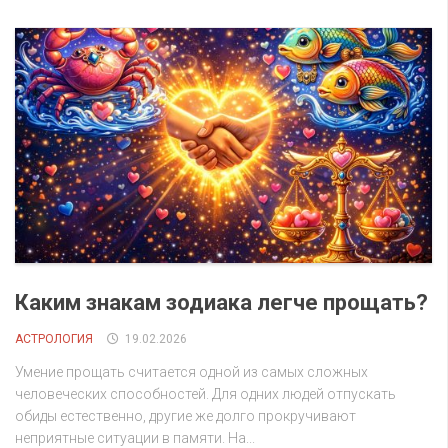
Каким знакам зодиака легче прощать?
АСТРОЛОГИЯ
19.02.2026
Умение прощать считается одной из самых сложных
человеческих способностей. Для одних людей отпускать
обиды естественно, другие же долго прокручивают
неприятные ситуации в памяти. На...