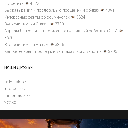
встретить
4522
Высказывания и пословицы о прощении и обидах
4391
Интересные факты об осьминогах
3884
Значение имени Олжас
3700
Авраам Линкольн — президент, отменивший рабство в США
3670
Значение имени Назым
3356
Хан Кенесары – последний хан казахского ханства
3296
НАШИ ДРУЗЬЯ
onlyfacts.kz
inforadar.kz
millionfacts.kz
vctr.kz