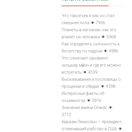
Что такое кек и как он стал
смешнее лола
7906
Планеты в изгнании: как это
влияет на человека
5968
Как определить склонность к
богатству по ладони
4986
Что означает орнамент
«кошкар мүйіз» и где его можно
встретить
4539
Высказывания и пословицы о
прощении и обидах
4398
Интересные факты об
осьминогах
3916
Значение имени Олжас
3712
Авраам Линкольн — президент,
отменивший рабство в США