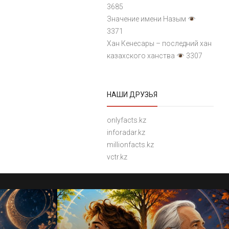
3685
Значение имени Назым
3371
Хан Кенесары – последний хан
казахского ханства
3307
НАШИ ДРУЗЬЯ
onlyfacts.kz
inforadar.kz
millionfacts.kz
vctr.kz