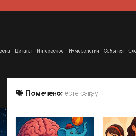
мена
Цитаты
Интересное
Нумерология
События
Сл
Помечено:
есте сақтау