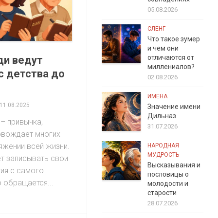
05.08.2026
СЛЕНГ
Что такое зумер
и чем они
отличаются от
ди ведут
миллениалов?
с детства до
02.08.2026
ИМЕНА
11.08.2025
Значение имени
Дильназ
 – привычка,
31.07.2026
овождает многих
яжении всей жизни.
НАРОДНАЯ
МУДРОСТЬ
ет записывать свои
Высказывания и
ия с самого
пословицы о
о обращается...
молодости и
старости
28.07.2026