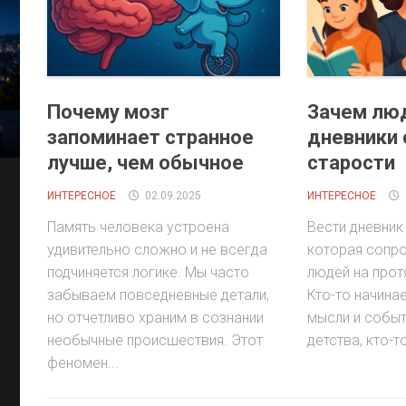
Почему мозг
Зачем лю
запоминает странное
дневники 
лучше, чем обычное
старости
ИНТЕРЕСНОЕ
02.09.2025
ИНТЕРЕСНОЕ
Память человека устроена
Вести дневник
удивительно сложно и не всегда
которая сопр
подчиняется логике. Мы часто
людей на прот
забываем повседневные детали,
Кто-то начина
но отчетливо храним в сознании
мысли и событ
необычные происшествия. Этот
детства, кто-т
феномен...