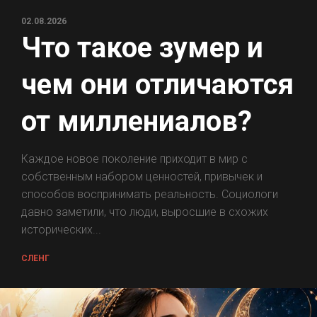
02.08.2026
Что такое зумер и
чем они отличаются
от миллениалов?
Каждое новое поколение приходит в мир с
собственным набором ценностей, привычек и
способов воспринимать реальность. Социологи
давно заметили, что люди, выросшие в схожих
исторических...
СЛЕНГ