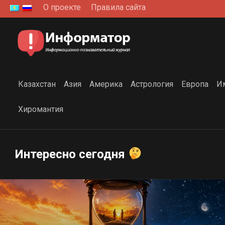
Перейти
О проекте
Правила сайта
к
содержанию
Казахстан
Азия
Америка
Астрология
Европа
И
Хиромантия
Интересно сегодня