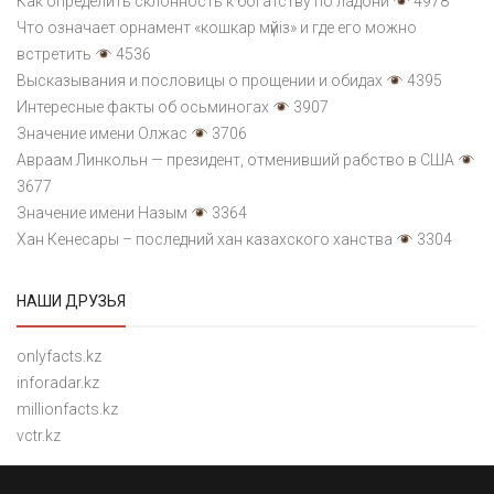
Как определить склонность к богатству по ладони
4978
Что означает орнамент «кошкар мүйіз» и где его можно
встретить
4536
Высказывания и пословицы о прощении и обидах
4395
Интересные факты об осьминогах
3907
Значение имени Олжас
3706
Авраам Линкольн — президент, отменивший рабство в США
3677
Значение имени Назым
3364
Хан Кенесары – последний хан казахского ханства
3304
НАШИ ДРУЗЬЯ
onlyfacts.kz
inforadar.kz
millionfacts.kz
vctr.kz