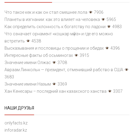
Что такое кек и как он стал смешнее лола
7906
Планеты в изгнании: как это влияет на человека
5965
Как определить склонность к богатству по ладони
4983
Что означает орнамент «кошкар мүйіз» и где его можно
встретить
4538
Высказывания и пословицы о прощении и обидах
4396
Интересные факты об осьминогах
3915
Значение имени Олжас
3708
Авраам Линкольн — президент, отменивший рабство в США
3683
Значение имени Назым
3369
Хан Кенесары – последний хан казахского ханства
3307
НАШИ ДРУЗЬЯ
onlyfacts.kz
inforadar.kz