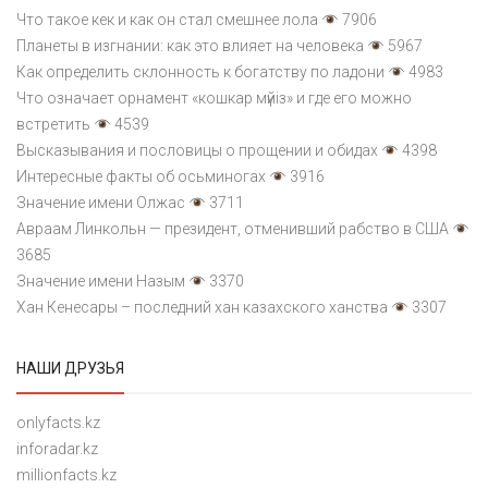
Что такое кек и как он стал смешнее лола
7906
Планеты в изгнании: как это влияет на человека
5967
Как определить склонность к богатству по ладони
4983
Что означает орнамент «кошкар мүйіз» и где его можно
встретить
4539
Высказывания и пословицы о прощении и обидах
4398
Интересные факты об осьминогах
3916
Значение имени Олжас
3711
Авраам Линкольн — президент, отменивший рабство в США
3685
Значение имени Назым
3370
Хан Кенесары – последний хан казахского ханства
3307
НАШИ ДРУЗЬЯ
onlyfacts.kz
inforadar.kz
millionfacts.kz