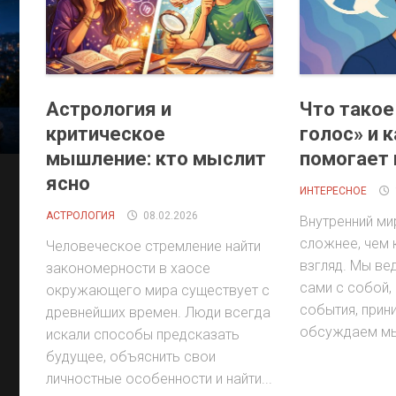
Астрология и
Что такое
критическое
голос» и к
мышление: кто мыслит
помогает 
ясно
ИНТЕРЕСНОЕ
АСТРОЛОГИЯ
08.02.2026
Внутренний ми
сложнее, чем 
Человеческое стремление найти
взгляд. Мы в
закономерности в хаосе
сами с собой,
окружающего мира существует с
события, прин
древнейших времен. Люди всегда
обсуждаем мыс
искали способы предсказать
будущее, объяснить свои
личностные особенности и найти...