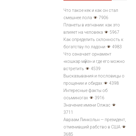
Что такое кек и как он стал
смешнее лола
7906
Планеты в изгнании: как это
влияет на человека
5967
Как определить склонность к
богатству по ладони
4983
Что означает орнамент
«кошкар мүйіз» и где его можно
встретить
4539
Высказывания и пословицы о
прощении и обидах
4398
Интересные факты об
осьминогах
3916
Значение имени Олжас
3711
Авраам Линкольн — президент,
отменивший рабство в США
3685