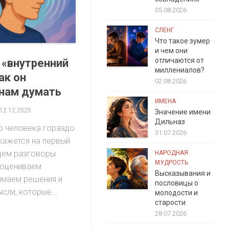
05.08.2026
СЛЕНГ
Что такое зумер
и чем они
отличаются от
 «внутренний
миллениалов?
ак он
02.08.2026
нам думать
ИМЕНА
12.12.2025
Значение имени
Дильназ
р человека гораздо
31.07.2026
кажется на первый
едем разговоры
НАРОДНАЯ
МУДРОСТЬ
 оцениваем
Высказывания и
имаем решения и
пословицы о
ли, которые...
молодости и
старости
28.07.2026