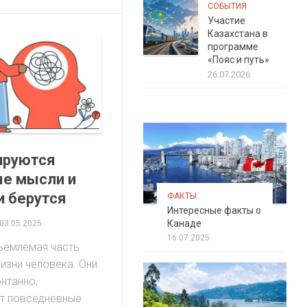
СОБЫТИЯ
Участие
Казахстана в
программе
«Пояс и путь»
26.07.2026
ируются
ые мысли и
и берутся
ФАКТЫ
Интересные факты о
Канаде
03.05.2025
16.07.2025
ъемлемая часть
изни человека. Они
нтанно,
т повседневные