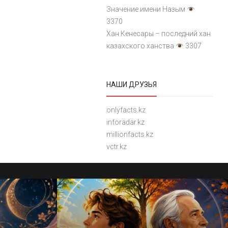
Значение имени Назым
3370
Хан Кенесары – последний хан
казахского ханства
3307
НАШИ ДРУЗЬЯ
onlyfacts.kz
inforadar.kz
millionfacts.kz
vctr.kz