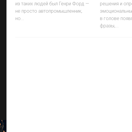
из таких людей был Генри Форд —
решения и оп
не просто автопромышленник,
эмоциональны
но...
в голове появ
фразы,...