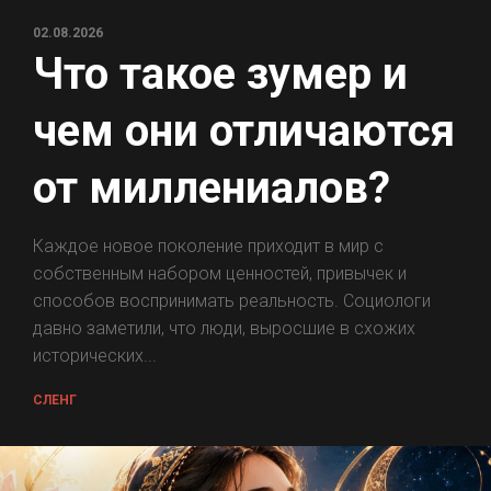
02.08.2026
Что такое зумер и
чем они отличаются
от миллениалов?
Каждое новое поколение приходит в мир с
собственным набором ценностей, привычек и
способов воспринимать реальность. Социологи
давно заметили, что люди, выросшие в схожих
исторических...
СЛЕНГ