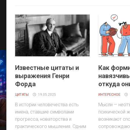
Известные цитаты и
Как форм
выражения Генри
навязчив
Форда
откуда он
ЦИТАТЫ
19.05.2025
ИНТЕРЕСНОЕ
В истории человечества есть
Мысли — неот
имена, ставшие символами
психической ж
прогресса, новаторства и
возникают спо
практического мышления. Одним
сопровождаю