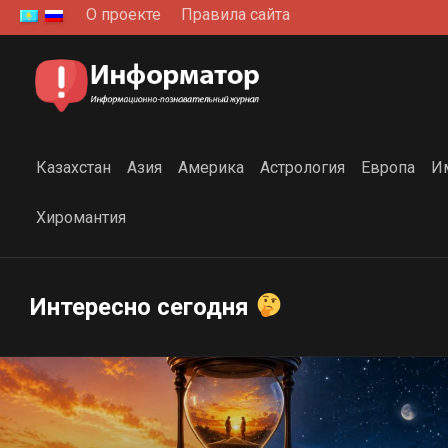
Перейти
О проекте
Правила сайта
к
содержанию
Казахстан
Азия
Америка
Астрология
Европа
И
Хиромантия
Интересно сегодня