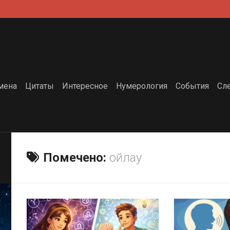
мена
Цитаты
Интересное
Нумерология
События
Сл
Помечено:
ойлау