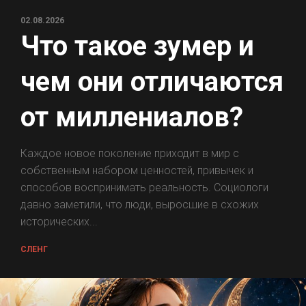
02.08.2026
Что такое зумер и
чем они отличаются
от миллениалов?
Каждое новое поколение приходит в мир с
собственным набором ценностей, привычек и
способов воспринимать реальность. Социологи
давно заметили, что люди, выросшие в схожих
исторических...
СЛЕНГ