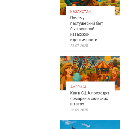
КАЗАХСТАН
Почему
пастушеский быт
был основой
казахской
идентичности
23.07.2025
АМЕРИКА
Как в США проходят
ярмарки в сельских
штатах
18.09.2025