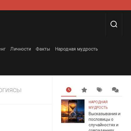
енг
Личности
Факты
Народная мудрость
логиясы
НАРОДНАЯ
МУДРОСТЬ
Высказывания и
пословицы о
случайностях и
совпадениях