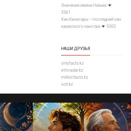
Значение имени Назым
3361
Хан Кенесары – последний хан
казахского ханства
3302
НАШИ ДРУЗЬЯ
onlyfacts.kz
inforadar.kz
millionfacts.kz
vctr.kz