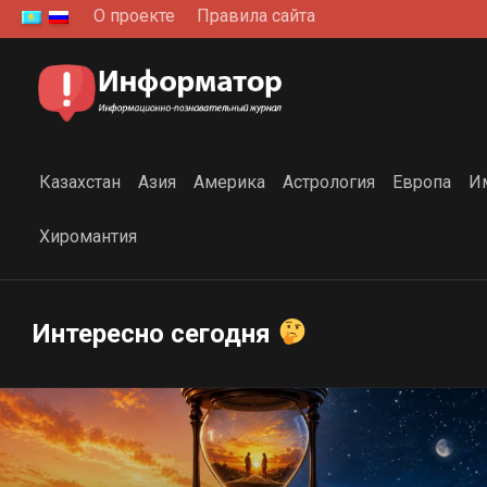
Перейти
О проекте
Правила сайта
к
содержанию
Казахстан
Азия
Америка
Астрология
Европа
И
Хиромантия
Интересно сегодня