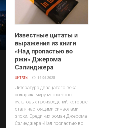
Известные цитаты и
выражения из книги
«Над пропастью во
ржи» Джерома
Сэлинджера
ЦИТАТЫ
16.06.2025
Литература двадцатого века
подарила миру множество
культовых произведений, которые
стали настоящими символами
эпохи. Среди них роман Джерома
Сэлинджера «Над пропастью во