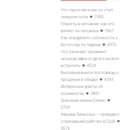
Что такое кек и как он стал
смешнее лола
7900
Планеты в изгнании: как это
влияет на человека
5961
Как определить склонность к
богатству по ладони
4976
Что означает орнамент
«кошкар мүйіз» и где его можно
встретить
4529
Высказывания и пословицы о
прощении и обидах
4393
Интересные факты об
осьминогах
3891
Значение имени Олжас
3704
Авраам Линкольн — президент,
отменивший рабство в США
3676