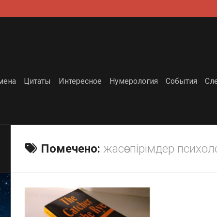
мена
Цитаты
Интересное
Нумерология
События
Сл
Помечено:
жасөспірімдер психо