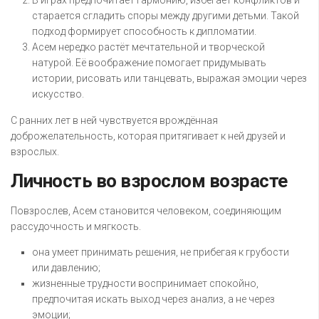
В играх предпочитает гармонию, избегает конфликтов и
старается сгладить споры между другими детьми. Такой
подход формирует способность к дипломатии.
Асем нередко растёт мечтательной и творческой
натурой. Её воображение помогает придумывать
истории, рисовать или танцевать, выражая эмоции через
искусство.
С ранних лет в ней чувствуется врождённая
доброжелательность, которая притягивает к ней друзей и
взрослых.
Личность во взрослом возрасте
Повзрослев, Асем становится человеком, соединяющим
рассудочность и мягкость.
она умеет принимать решения, не прибегая к грубости
или давлению;
жизненные трудности воспринимает спокойно,
предпочитая искать выход через анализ, а не через
эмоции;