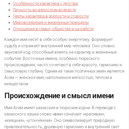
Особенности характера с детства
Личность во взрослом возрасте
Черты характера в зрелости и старости
Мировоззрение и жизненные принципы
Отношения в семье, обществе и на работе
Каждое имя несёт в себе особую энергетику, формирует
судьбу и отражает внутренний мир человека. Оно словно
звуковой код, способный влиять на характер и жизненные
события. Восточные имена, особенно тюркского
происхождения, часто сочетают в себе красоту, гармонию и
смысловую глубину. Одним из таких поэтичных имён является
Асем — женское имя, наполненное мягкостью, теплом и
изяществом.
Происхождение и смысл имени
Имя Асем имеет казахские и тюркские корни. В переводе с
казахского языка слово «әсем» означает «красивая»,
«изящная», «утончённая». Оно символизирует природную
привлекательность, душевную гармонию и внутренний свет.