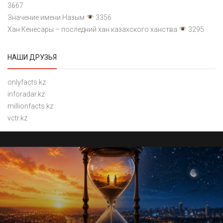
3667
Значение имени Назым
3356
Хан Кенесары – последний хан казахского ханства
3295
НАШИ ДРУЗЬЯ
onlyfacts.kz
inforadar.kz
millionfacts.kz
vctr.kz