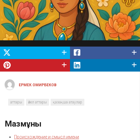
ЕРМЕК ОМИРБЕКОВ
аттары
әйел аттары
қазақша атаулар
Мазмұны
Происхождение и смысл имени