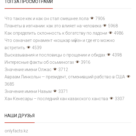
ТОП ЗА ПРОСМОТРАМИ
Что такое кек и как он стал смешнее лола
7906
Планеты в изгнании: как это влияет на человека
5968
Как определить склонность к богатству по ладони
4986
Что означает орнамент «кошкар мүйіз» и где его можно
встретить
4539
Высказывания и пословицы о прощении и обидах
4398
Интересные факты об осьминогах
3916
Значение имени Олжас
3712
Авраам Линкольн — президент, отменивший рабство в США
3685
Значение имени Назым
3371
Хан Кенесары – последний хан казахского ханства
3307
НАШИ ДРУЗЬЯ
onlyfacts.kz