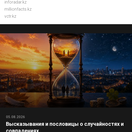
inforadar.kz
millionfacts.kz
vctr.kz
05.08.2026
Высказывания и пословицы о случайностях и
совпадениях