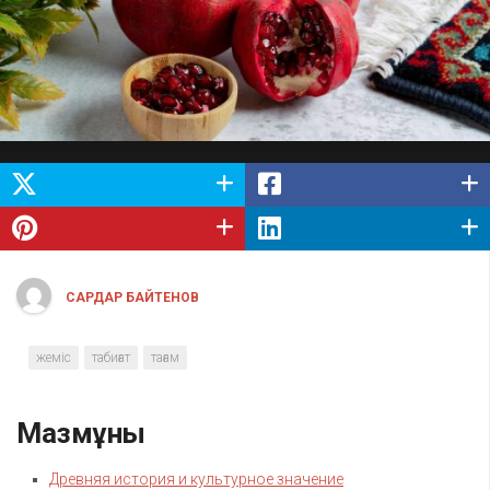
САРДАР БАЙТЕНОВ
жеміс
табиғат
тағам
Мазмұны
Древняя история и культурное значение