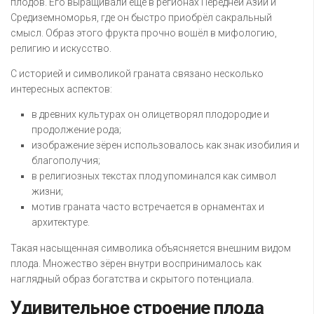
плодов. Его выращивали ещё в регионах Передней Азии и
Средиземноморья, где он быстро приобрёл сакральный
смысл. Образ этого фрукта прочно вошёл в мифологию,
религию и искусство.
С историей и символикой граната связано несколько
интересных аспектов:
в древних культурах он олицетворял плодородие и
продолжение рода;
изображение зёрен использовалось как знак изобилия и
благополучия;
в религиозных текстах плод упоминался как символ
жизни;
мотив граната часто встречается в орнаментах и
архитектуре.
Такая насыщенная символика объясняется внешним видом
плода. Множество зёрен внутри воспринималось как
наглядный образ богатства и скрытого потенциала.
Удивительное строение плода