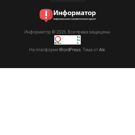
Информатор © 2026. Все права защищены.
На платформе
WordPress
. Тема от
Alx
.