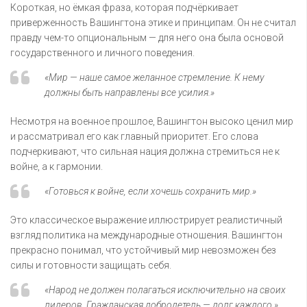
Короткая, но ёмкая фраза, которая подчёркивает
приверженность Вашингтона этике и принципам. Он не считал
правду чем-то опциональным — для него она была основой
государственного и личного поведения.
«Мир — наше самое желанное стремление. К нему
должны быть направлены все усилия.»
Несмотря на военное прошлое, Вашингтон высоко ценил мир
и рассматривал его как главный приоритет. Его слова
подчеркивают, что сильная нация должна стремиться не к
войне, а к гармонии.
«Готовься к войне, если хочешь сохранить мир.»
Это классическое выражение иллюстрирует реалистичный
взгляд политика на международные отношения. Вашингтон
прекрасно понимал, что устойчивый мир невозможен без
силы и готовности защищать себя.
«Народ не должен полагаться исключительно на своих
лидеров. Гражданская добродетель — долг каждого.»