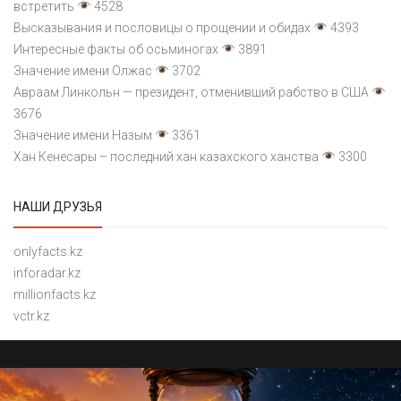
встретить
4528
Высказывания и пословицы о прощении и обидах
4393
Интересные факты об осьминогах
3891
Значение имени Олжас
3702
Авраам Линкольн — президент, отменивший рабство в США
3676
Значение имени Назым
3361
Хан Кенесары – последний хан казахского ханства
3300
НАШИ ДРУЗЬЯ
onlyfacts.kz
inforadar.kz
millionfacts.kz
vctr.kz