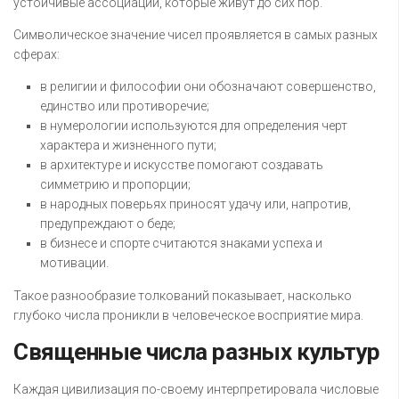
устойчивые ассоциации, которые живут до сих пор.
Символическое значение чисел проявляется в самых разных
сферах:
в религии и философии они обозначают совершенство,
единство или противоречие;
в нумерологии используются для определения черт
характера и жизненного пути;
в архитектуре и искусстве помогают создавать
симметрию и пропорции;
в народных поверьях приносят удачу или, напротив,
предупреждают о беде;
в бизнесе и спорте считаются знаками успеха и
мотивации.
Такое разнообразие толкований показывает, насколько
глубоко числа проникли в человеческое восприятие мира.
Священные числа разных культур
Каждая цивилизация по-своему интерпретировала числовые