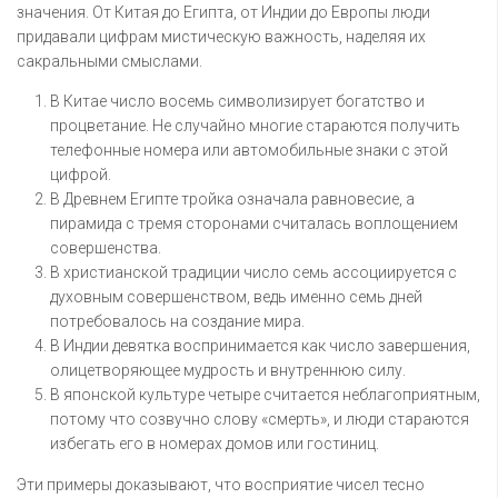
значения. От Китая до Египта, от Индии до Европы люди
придавали цифрам мистическую важность, наделяя их
сакральными смыслами.
В Китае число восемь символизирует богатство и
процветание. Не случайно многие стараются получить
телефонные номера или автомобильные знаки с этой
цифрой.
В Древнем Египте тройка означала равновесие, а
пирамида с тремя сторонами считалась воплощением
совершенства.
В христианской традиции число семь ассоциируется с
духовным совершенством, ведь именно семь дней
потребовалось на создание мира.
В Индии девятка воспринимается как число завершения,
олицетворяющее мудрость и внутреннюю силу.
В японской культуре четыре считается неблагоприятным,
потому что созвучно слову «смерть», и люди стараются
избегать его в номерах домов или гостиниц.
Эти примеры доказывают, что восприятие чисел тесно