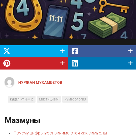
НУРЖАН МУХАМБЕТОВ
күнделікті өмір
мистицизм
нумерология
Мазмұны
Почему цифры воспринимаются как символы