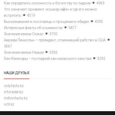
Как определить склонность к богатству по ладони
4969
Что означает орнамент «кошкар мүйіз» и где его можно
встретить
4519
Высказывания и пословицы о прощении и обидах
4390
Интересные факты об осьминогах
3877
Значение имени Олжас
3700
Авраам Линкольн — президент, отменивший рабство в США
3667
Значение имени Назым
3356
Хан Кенесары – последний хан казахского ханства
3292
НАШИ ДРУЗЬЯ
onlyfacts.kz
inforadar.kz
millionfacts.kz
vctr.kz