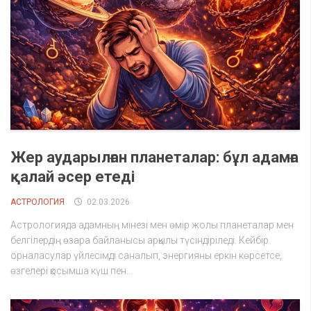
Жер аударылған планеталар: бұл адамға
қалай әсер етеді
АСТРОЛОГИЯ
02.03.2026
Астрологияда адамның мінезі мен өмір жолы планеталар мен
белгілердің өзара байланысы арқылы түсіндіріледі. Кейбір
орналасулар үйлесімді саналып, энергияны еркін көрсетсе,
өзгелері қосымша күш пен...