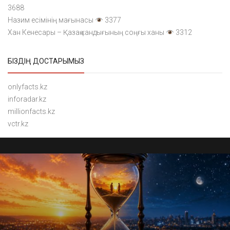
3688
Назим есімінің мағынасы
3377
Хан Кенесары – Қазақ хандығының соңғы ханы
3312
БІЗДІҢ ДОСТАРЫМЫЗ
onlyfacts.kz
inforadar.kz
millionfacts.kz
vctr.kz