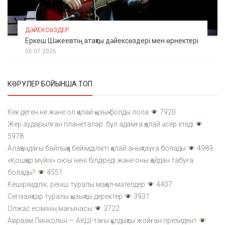
ДӘЙЕКСӨЗДЕР
Еркеш Шәкеевтің атақты дәйексөздері мен өрнектері
06.07.2026
КӨРУЛЕР БОЙЫНША ТОП
Кек деген не және ол қалай қызық болды лола
7920
Жер аударылған планеталар: бұл адамға қалай әсер етеді
5978
Алақандағы байлыққа бейімділікті қалай анықтауға болады
4989
«Қошқар мүйіз» оюы нені білдіреді және оны қайдан табуға
болады?
4551
Кешірімділік, реніш туралы мақал-мәтелдер
4407
Сегізаяқтар туралы қызықты деректер
3931
Олжас есімінің мағынасы
3722
Авраам Линкольн — АҚШ-тағы құлдықты жойған президент