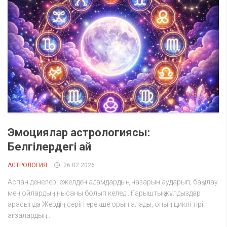
Эмоциялар астрологиясы:
Белгілердегі ай
АСТРОЛОГИЯ
26.02.2026
Аспан денелері ежелден адамдардың назарын аударып, бақылау
мен ойлардың нысаны болып келеді. Ғарыштық жұлдыздар
арасында Жердің серігі ерекше орын алады, оның циклі тірі
ағзалардың...