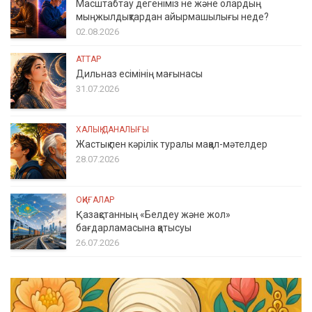
Масштабтау дегеніміз не және олардың
мыңжылдықтардан айырмашылығы неде?
02.08.2026
АТТАР
Дильназ есімінің мағынасы
31.07.2026
ХАЛЫҚ ДАНАЛЫҒЫ
Жастық пен кәрілік туралы мақал-мәтелдер
28.07.2026
ОҚИҒАЛАР
Қазақстанның «Белдеу және жол»
бағдарламасына қатысуы
26.07.2026