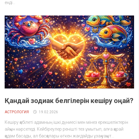
енді...
Қандай зодиак белгілерін кешіру оңай?
АСТРОЛОГИЯ
19.02.2026
Кешіру қабілеті адамның ішкі дүниесі мен мінез ерекшеліктерін
айқын көрсетеді. Кейбіреулер ренішті тез ұмытып, алға қарай
қадам басады, ал басқалары өткен жағдайды ұзақ уақыт...