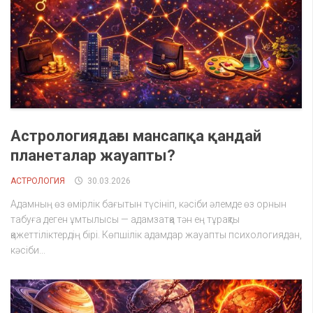
Астрологиядағы мансапқа қандай
планеталар жауапты?
АСТРОЛОГИЯ
30.03.2026
Адамның өз өмірлік бағытын түсініп, кәсіби әлемде өз орнын
табуға деген ұмтылысы — адамзатқа тән ең тұрақты
қажеттіліктердің бірі. Көпшілік адамдар жауапты психологиядан,
кәсіби...