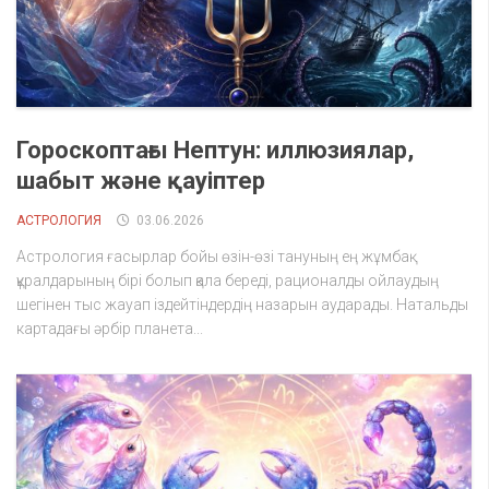
Гороскоптағы Нептун: иллюзиялар,
шабыт және қауіптер
АСТРОЛОГИЯ
03.06.2026
Астрология ғасырлар бойы өзін-өзі тануның ең жұмбақ
құралдарының бірі болып қала береді, рационалды ойлаудың
шегінен тыс жауап іздейтіндердің назарын аударады. Натальды
картадағы әрбір планета...