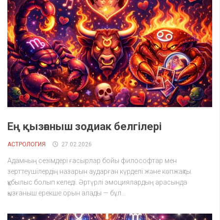
Ең қызғаныш зодиак белгілері
АСТРОЛОГИЯ
27.02.2026
Адамның сезімдері ғасырлар бойы философтар мен
зерттеушілердің назарын аударған күрделі және көпжақты
құбылыс болып келеді. Әртүрлі эмоциялардың арасында
қызғаныш ерекше орын алады — бұл...