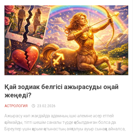
Қай зодиак белгісі ажырасуды оңай
жеңеді?
АСТРОЛОГИЯ
23.02.2026
Ажырасу көп жағдайда адамның ішкі әлеміне әсер етпей
қоймайды, тіпті шешім саналы түрде қабылданған болса да.
Біреулер үшін қарым-қатынастың аяқталуы ауыр сынаққа айналса,