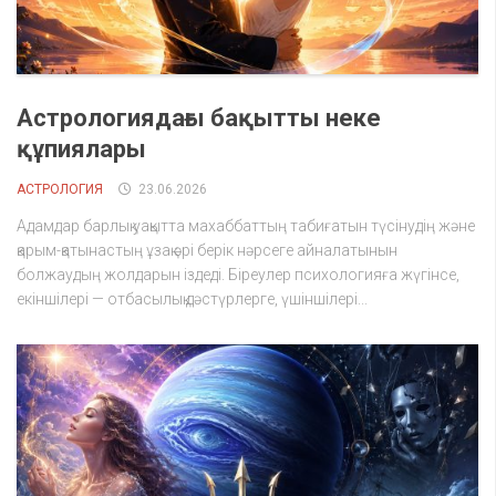
Астрологиядағы бақытты неке
құпиялары
АСТРОЛОГИЯ
23.06.2026
Адамдар барлық уақытта махаббаттың табиғатын түсінудің және
қарым-қатынастың ұзақ әрі берік нәрсеге айналатынын
болжаудың жолдарын іздеді. Біреулер психологияға жүгінсе,
екіншілері — отбасылық дәстүрлерге, үшіншілері...