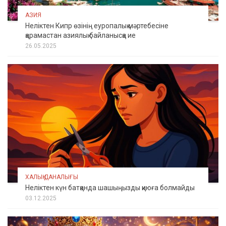
АЗИЯ
Неліктен Кипр өзінің еуропалық мәртебесіне
қарамастан азиялық байланысқа ие
26.05.2025
ХАЛЫҚ ДАНАЛЫҒЫ
Неліктен күн батқанда шашыңызды қиюға болмайды
03.12.2025