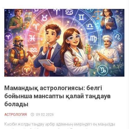
Мамандық астрологиясы: белгі
бойынша мансапты қалай таңдауға
болады
АСТРОЛОГИЯ
09.02.2026
Кәсіби жолды таңдау әрбір адамның өміріндегі ең маңызды