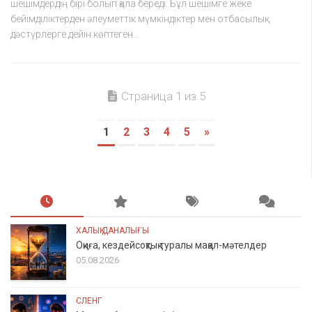
шешімдердің бірі болып қала береді. Бұл шешімге жеке
бейімділіктерден әлеуметтік мүмкіндіктер мен отбасылық
дәстүрлерге дейін көптеген...
Страница 1 из 5
1
2
3
4
5
»
ХАЛЫҚ ДАНАЛЫҒЫ
Оқиға, кездейсоқтық туралы мақал-мәтелдер
05.08.2026
СЛЕНГ