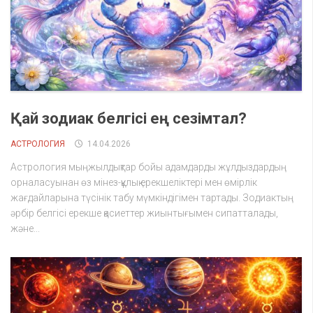
Қай зодиак белгісі ең сезімтал?
АСТРОЛОГИЯ
14.04.2026
Астрология мыңжылдықтар бойы адамдарды жұлдыздардың
орналасуынан өз мінез-құлық ерекшеліктері мен өмірлік
жағдайларына түсінік табу мүмкіндігімен тартады. Зодиактың
әрбір белгісі ерекше қасиеттер жиынтығымен сипатталады,
және...