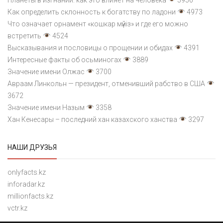
Как определить склонность к богатству по ладони
4973
Что означает орнамент «кошкар мүйіз» и где его можно
встретить
4524
Высказывания и пословицы о прощении и обидах
4391
Интересные факты об осьминогах
3889
Значение имени Олжас
3700
Авраам Линкольн — президент, отменивший рабство в США
3672
Значение имени Назым
3358
Хан Кенесары – последний хан казахского ханства
3297
НАШИ ДРУЗЬЯ
onlyfacts.kz
inforadar.kz
millionfacts.kz
vctr.kz