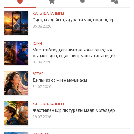
ХАЛЫҚ ДАНАЛЫҒЫ
Оқиға, кездейсоқтық туралы мақал-мәтелдер
05.08.2026
СЛЕНГ
Масштабтау дегеніміз не және олардың
мыңжылдықтардан айырмашылығы неде?
02.08.2026
АТТАР
Дильназ есімінің мағынасы
31.07.2026
ХАЛЫҚ ДАНАЛЫҒЫ
Жастық пен кәрілік туралы мақал-мәтелдер
28.07.2026