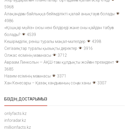
5968
Алақандағы байлыққа бейімділікті қалай анықтауға болады
4986
«Қошқар мүйіз» оюы нені білдіреді және оны қайдан табуға
болады?
4539
Кешірімділік, реніш туралы мақал-мәтелдер
4398
Сегізаяқтар туралы қызықты деректер
3916
Олжас есімінің мағынасы
3712
Авраам Линкольн — АҚШ-тағы құлдықты жойған президент
3685
Назим есімінің мағынасы
3371
Хан Кенесары – Қазақ хандығының соңғы ханы
3307
БІЗДІҢ ДОСТАРЫМЫЗ
onlyfacts.kz
inforadar.kz
millionfacts.kz