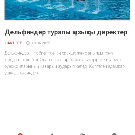
Дельфиндер туралы қызықты деректер
ФАКТІЛЕР
18.06.2025
Дельфиндер — табиғаттағы ең ерекше және ақылды теңіз
жәндіктерінің бірі. Олар ғасырлар бойы ғалымдар мен табиғат
әуесқойларының назарын аударып келеді. Көптеген адамдар
үшін дельфиндер...