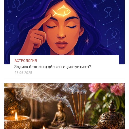
АСТРОЛОГИЯ
Зодиак белгісінің қайсысы ең интуитивті?
26.06.2025