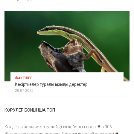
18.12.2025
ФАКТІЛЕР
Кесірткелер туралы қызықты деректер
20.07.2025
КӨРУЛЕР БОЙЫНША ТОП
Кек деген не және ол қалай қызық болды лола
7906
Жер аударылған планеталар: бұл адамға қалай әсер етеді