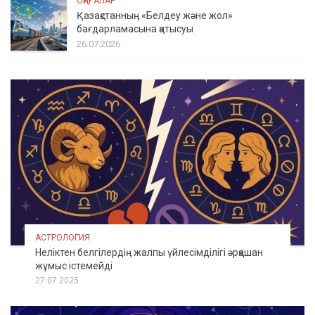
ОҚИҒАЛАР
Қазақстанның «Белдеу және жол»
бағдарламасына қатысуы
26.07.2026
АСТРОЛОГИЯ
Неліктен белгілердің жалпы үйлесімділігі әрқашан
жұмыс істемейді
27.07.2025