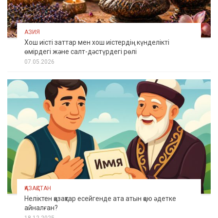
АЗИЯ
Хош иісті заттар мен хош иістердің күнделікті
өмірдегі және салт-дәстүрдегі рөлі
07.05.2026
ҚАЗАҚСТАН
Неліктен қазақтар есейгенде ата атын қою әдетке
айналған?