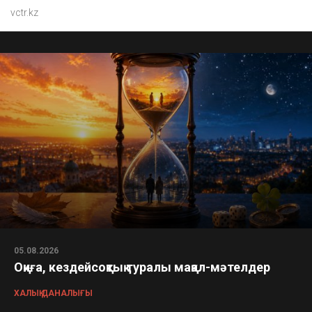
vctr.kz
05.08.2026
Оқиға, кездейсоқтық туралы мақал-мәтелдер
ХАЛЫҚ ДАНАЛЫҒЫ