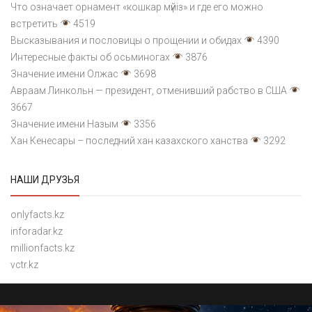
Что означает орнамент «кошкар мүйіз» и где его можно
встретить
4519
Высказывания и пословицы о прощении и обидах
4390
Интересные факты об осьминогах
3876
Значение имени Олжас
3698
Авраам Линкольн — президент, отменивший рабство в США
3667
Значение имени Назым
3356
Хан Кенесары – последний хан казахского ханства
3292
НАШИ ДРУЗЬЯ
onlyfacts.kz
inforadar.kz
millionfacts.kz
vctr.kz