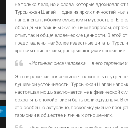
не только дела, но и слова, которые вдохновляют 
Турсынжан Шапай — одна из ярких личностей, чьи
наполнены глубоким смыслом и мудростью. Его с
обращены к важным жизненным вопросам, отража
опыт, так и общечеловеческие ценности. В этой с
представлены наиболее известные цитаты Турсы
кратким пояснением, раскрывающим их значение.
«Истинная сила человека — в его терпении 
Это выражение подчёркивает важность внутренне
душевной устойчивости. Турсынжан Шапай напоми
настоящая мощь заключается не в физической сил
сохранять спокойствие и быть великодушным. В 
это особенно актуально, поскольку умение проща
гармонии в обществе и личных отношениях.
«Знание без применения подобно пустой пос