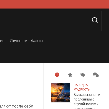
енг
Личности
Факты
НАРОДНАЯ
МУДРОСТЬ
Высказывания и
пословицы о
случайностях и
вляют после себя
совпадениях