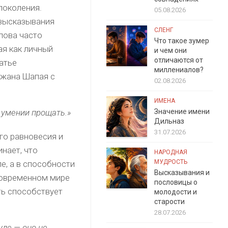
поколения.
05.08.2026
 высказывания
СЛЕНГ
лова часто
Что такое зумер
я как личный
и чем они
отличаются от
татье
миллениалов?
нжана Шапая с
02.08.2026
ИМЕНА
и умении прощать.»
Значение имени
Дильназ
31.07.2026
го равновесия и
нает, что
НАРОДНАЯ
МУДРОСТЬ
е, а в способности
Высказывания и
современном мире
пословицы о
ть способствует
молодости и
старости
28.07.2026
уде — оно не