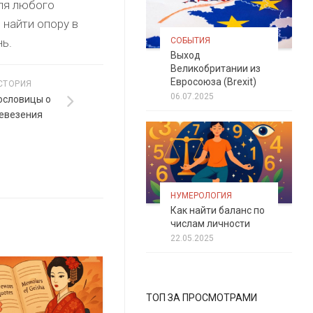
для любого
 найти опору в
СОБЫТИЯ
нь.
Выход
Великобритании из
Евросоюза (Brexit)
СТОРИЯ
06.07.2025
ословицы о
невезения
НУМЕРОЛОГИЯ
Как найти баланс по
числам личности
22.05.2025
ТОП ЗА ПРОСМОТРАМИ