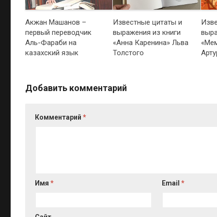
Акжан Машанов –
Известные цитаты и
Изве
первый переводчик
выражения из книги
выра
Аль-Фараби на
«Анна Каренина» Льва
«Мем
казахский язык
Толстого
Арту
Добавить комментарий
Комментарий
*
Имя
*
Email
*