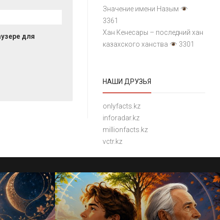
Значение имени Назым
3361
Хан Кенесары – последний хан
аузере для
казахского ханства
3301
НАШИ ДРУЗЬЯ
onlyfacts.kz
inforadar.kz
millionfacts.kz
vctr.kz