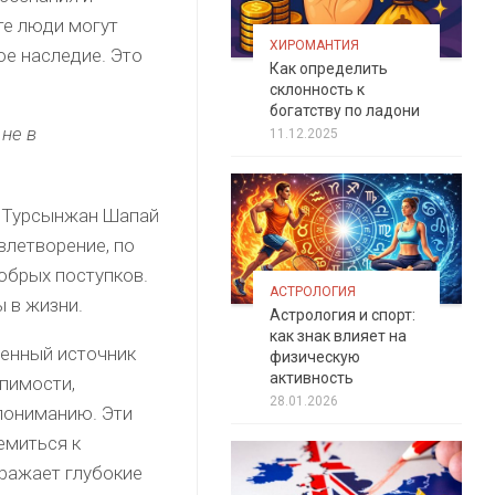
те люди могут
ХИРОМАНТИЯ
ое наследие. Это
Как определить
склонность к
богатству по ладони
 не в
11.12.2025
е Турсынжан Шапай
влетворение, по
добрых поступков.
АСТРОЛОГИЯ
 в жизни.
Астрология и спорт:
как знак влияет на
енный источник
физическую
активность
пимости,
28.01.2026
пониманию. Эти
емиться к
ражает глубокие