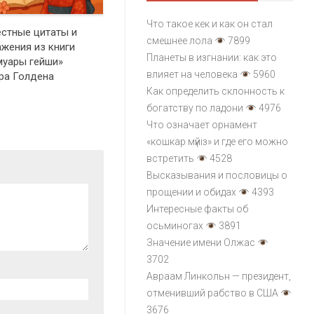
Что такое кек и как он стал
стные цитаты и
смешнее лола
7899
жения из книги
Планеты в изгнании: как это
уары гейши»
влияет на человека
5960
ра Голдена
Как определить склонность к
богатству по ладони
4976
Что означает орнамент
«кошкар мүйіз» и где его можно
встретить
4528
Высказывания и пословицы о
прощении и обидах
4393
Интересные факты об
осьминогах
3891
Значение имени Олжас
3702
Авраам Линкольн — президент,
отменивший рабство в США
3676