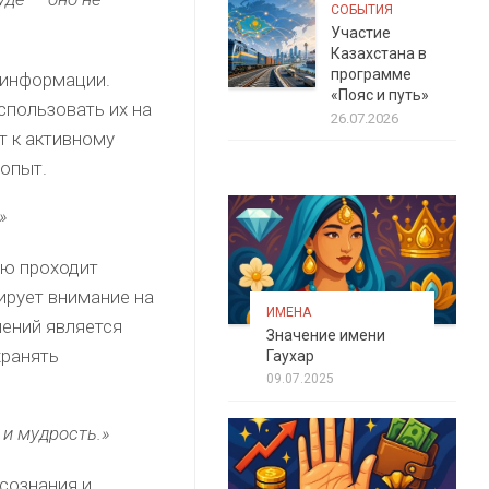
СОБЫТИЯ
Участие
Казахстана в
программе
 информации.
«Пояс и путь»
спользовать их на
26.07.2026
т к активному
 опыт.
»
ую проходит
ирует внимание на
ИМЕНА
нений является
Значение имени
хранять
Гаухар
09.07.2025
 и мудрость.»
сознания и