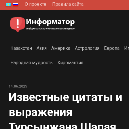
Перейти
О проекте
Правила сайта
к
содержанию
Казахстан
Азия
Америка
Астрология
Европа
И
Народная мудрость
Хиромантия
14.06.2025
Известные цитаты и
выражения
Турсынжана Шапая