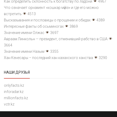
Как определить склонность к богатству по ладони
4967
Что означает орнамент «кошкар мүйіз» и где его можно
встретить
4513
Высказывания и пословицы о прощении и обидах
4389
Интересные факты об осьминогах
3869
Значение имени Олжас
3697
Авраам Линкольн — президент, отменивший рабство в США
3664
Значение имени Назым
3355
Хан Кенесары – последний хан казахского ханства
3290
НАШИ ДРУЗЬЯ
onlyfacts.kz
inforadar.kz
millionfacts.kz
vctr.kz