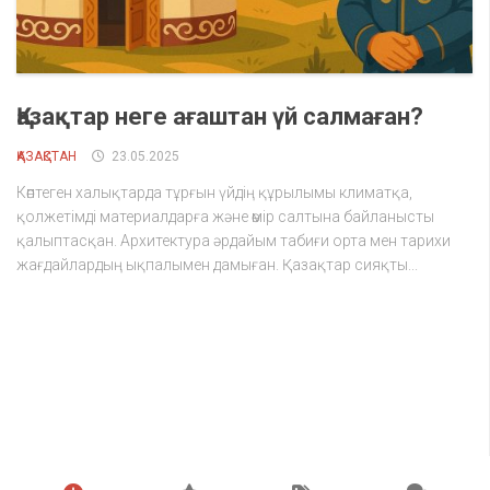
Қазақтар неге ағаштан үй салмаған?
ҚАЗАҚСТАН
23.05.2025
Көптеген халықтарда тұрғын үйдің құрылымы климатқа,
қолжетімді материалдарға және өмір салтына байланысты
қалыптасқан. Архитектура әрдайым табиғи орта мен тарихи
жағдайлардың ықпалымен дамыған. Қазақтар сияқты...