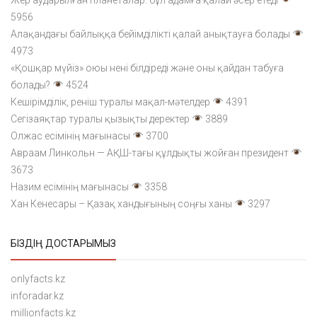
5956
Алақандағы байлыққа бейімділікті қалай анықтауға болады
4973
«Қошқар мүйіз» оюы нені білдіреді және оны қайдан табуға
болады?
4524
Кешірімділік, реніш туралы мақал-мәтелдер
4391
Сегізаяқтар туралы қызықты деректер
3889
Олжас есімінің мағынасы
3700
Авраам Линкольн — АҚШ-тағы құлдықты жойған президент
3673
Назим есімінің мағынасы
3358
Хан Кенесары – Қазақ хандығының соңғы ханы
3297
БІЗДІҢ ДОСТАРЫМЫЗ
onlyfacts.kz
inforadar.kz
millionfacts.kz