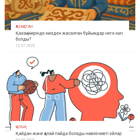
ҚАЗАҚСТАН
Қазақ өмірінде киізден жасалған бұйымдар неге көп
болды?
12.07.2025
ҚЫЗЫҚ
Қайдан және қалай пайда болады навязчивті ойлар