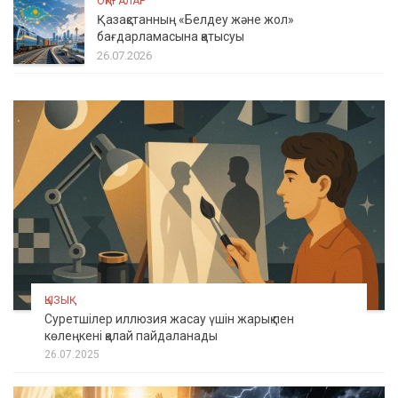
ОҚИҒАЛАР
Қазақстанның «Белдеу және жол»
бағдарламасына қатысуы
26.07.2026
ҚЫЗЫҚ
Суретшілер иллюзия жасау үшін жарық пен
көлеңкені қалай пайдаланады
26.07.2025