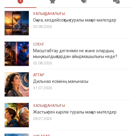
ХАЛЫҚ ДАНАЛЫҒЫ
Оқиға, кездейсоқтық туралы мақал-мәтелдер
05.08.2026
СЛЕНГ
Масштабтау дегеніміз не және олардың
мыңжылдықтардан айырмашылығы неде?
02.08.2026
АТТАР
Дильназ есімінің мағынасы
31.07.2026
ХАЛЫҚ ДАНАЛЫҒЫ
Жастық пен кәрілік туралы мақал-мәтелдер
28.07.2026