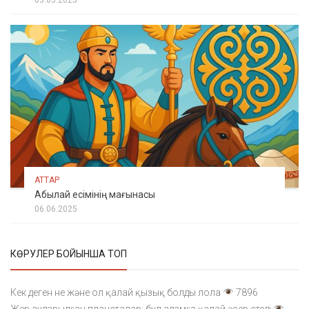
03.05.2025
АТТАР
Абылай есімінің мағынасы
06.06.2025
КӨРУЛЕР БОЙЫНША ТОП
Кек деген не және ол қалай қызық болды лола
7896
Жер аударылған планеталар: бұл адамға қалай әсер етеді