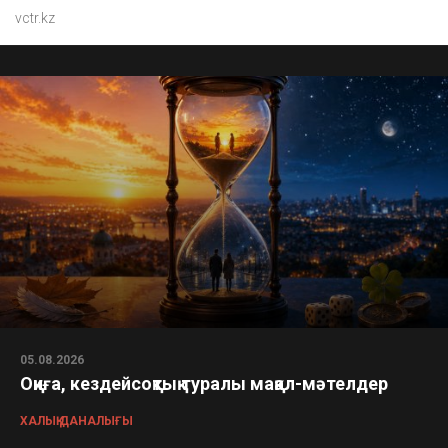
vctr.kz
05.08.2026
Оқиға, кездейсоқтық туралы мақал-мәтелдер
ХАЛЫҚ ДАНАЛЫҒЫ