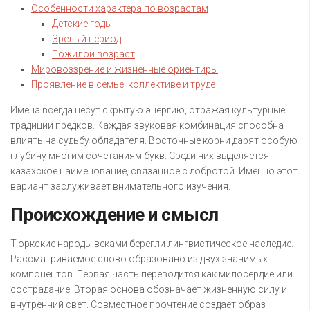
Особенности характера по возрастам
Детские годы
Зрелый период
Пожилой возраст
Мировоззрение и жизненные ориентиры
Проявление в семье, коллективе и труде
Имена всегда несут скрытую энергию, отражая культурные
традиции предков. Каждая звуковая комбинация способна
влиять на судьбу обладателя. Восточные корни дарят особую
глубину многим сочетаниям букв. Среди них выделяется
казахское наименование, связанное с добротой. Именно этот
вариант заслуживает внимательного изучения.
Происхождение и смысл
Тюркские народы веками берегли лингвистическое наследие.
Рассматриваемое слово образовано из двух значимых
компонентов. Первая часть переводится как милосердие или
сострадание. Вторая основа обозначает жизненную силу и
внутренний свет. Совместное прочтение создает образ