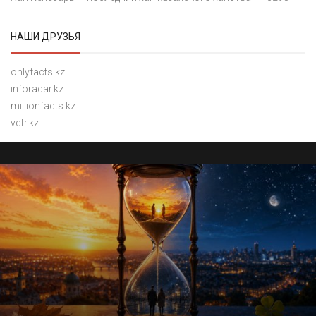
НАШИ ДРУЗЬЯ
onlyfacts.kz
inforadar.kz
millionfacts.kz
vctr.kz