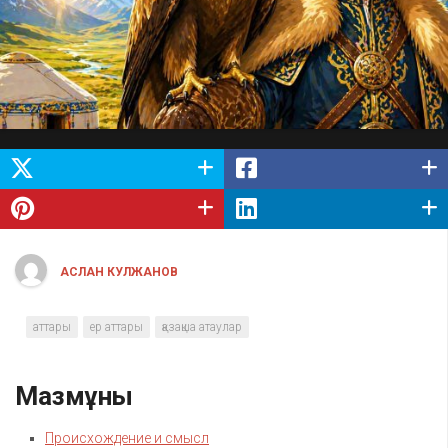
АСЛАН КУЛЖАНОВ
аттары
ер аттары
қазақша атаулар
Мазмұны
Происхождение и смысл