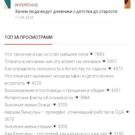
ИНТЕРЕСНОЕ
Зачем люди ведут дневники с детства до старости
11.08.2025
ТОП ЗА ПРОСМОТРАМИ
Что такое кек и как он стал смешнее лола
7893
Планеты в изгнании: как это влияет на человека
5951
Как определить склонность к богатству по ладони
4973
Что означает орнамент «кошкар мүйіз» и где его можно
встретить
4520
Высказывания и пословицы о прощении и обидах
4391
Интересные факты об осьминогах
3884
Значение имени Олжас
3700
Авраам Линкольн — президент, отменивший рабство в США
3670
Значение имени Назым
3356
Хан Кенесары – последний хан казахского ханства
3295