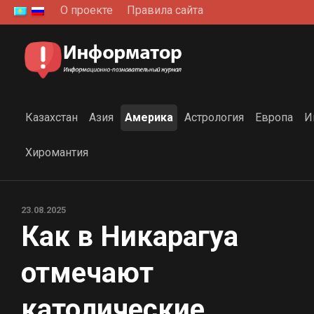
Перейти
О проекте
Правила сайта
к
содержанию
Казахстан
Азия
Америка
Астрология
Европа
И
Хиромантия
23.08.2025
Как в Никарагуа
отмечают
католические