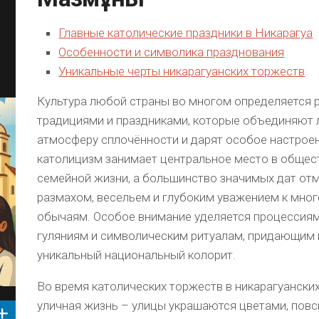
Главные католические праздники в Никарагуа
Особенности и символика празднования
Уникальные черты никарагуанских торжеств
Культура любой страны во многом определяется 
традициями и праздниками, которые объединяют 
атмосферу сплочённости и дарят особое настроен
католицизм занимает центральное место в общес
семейной жизни, а большинство значимых дат от
размахом, весельем и глубоким уважением к мно
обычаям. Особое внимание уделяется процессия
гуляниям и символическим ритуалам, придающим
уникальный национальный колорит.
Во время католических торжеств в никарагуански
уличная жизнь – улицы украшаются цветами, пов