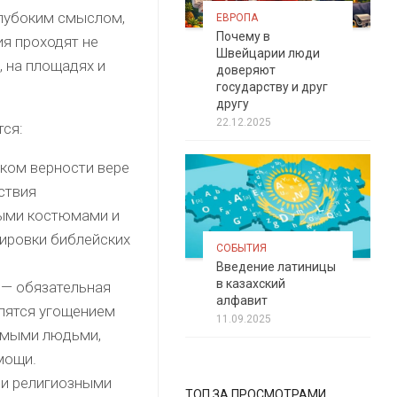
глубоким смыслом,
ЕВРОПА
Почему в
ия проходят не
Швейцарии люди
х, на площадях и
доверяют
государству и друг
другу
22.12.2025
ся:
аком верности вере
ствия
ными костюмами и
ировки библейских
СОБЫТИЯ
Введение латиницы
в казахский
 — обязательная
алфавит
лятся угощением
11.09.2025
комыми людьми,
мощи.
 и религиозными
ТОП ЗА ПРОСМОТРАМИ