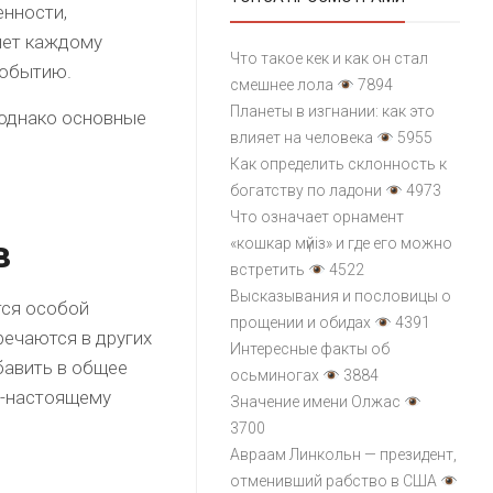
енности,
яет каждому
Что такое кек и как он стал
событию.
смешнее лола
7894
Планеты в изгнании: как это
 однако основные
влияет на человека
5955
Как определить склонность к
богатству по ладони
4973
Что означает орнамент
в
«кошкар мүйіз» и где его можно
встретить
4522
Высказывания и пословицы о
тся особой
прощении и обидах
4391
речаются в других
Интересные факты об
бавить в общее
осьминогах
3884
о-настоящему
Значение имени Олжас
3700
Авраам Линкольн — президент,
отменивший рабство в США