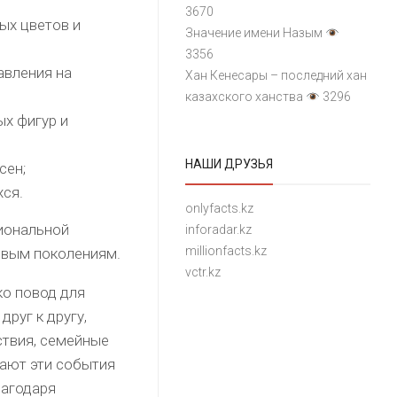
3670
ых цветов и
Значение имени Назым
3356
авления на
Хан Кенесары – последний хан
казахского ханства
3296
х фигур и
НАШИ ДРУЗЬЯ
сен;
хся.
onlyfacts.kz
иональной
inforadar.kz
millionfacts.kz
овым поколениям.
vctr.kz
ко повод для
руг к другу,
ствия, семейные
лают эти события
лагодаря