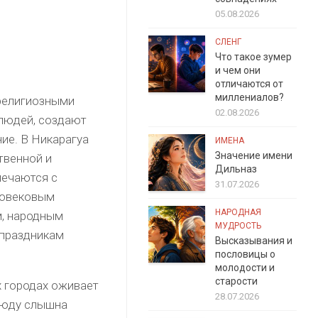
05.08.2026
СЛЕНГ
Что такое зумер
и чем они
отличаются от
миллениалов?
религиозными
02.08.2026
людей, создают
ие. В Никарагуа
ИМЕНА
Значение имени
твенной и
Дильназ
мечаются с
31.07.2026
говековым
НАРОДНАЯ
м, народным
МУДРОСТЬ
 праздникам
Высказывания и
пословицы о
молодости и
старости
х городах оживает
28.07.2026
сюду слышна