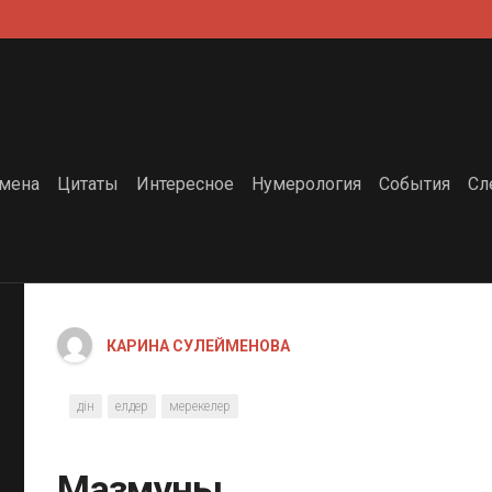
мена
Цитаты
Интересное
Нумерология
События
Сл
КАРИНА СУЛЕЙМЕНОВА
дін
елдер
мерекелер
Мазмұны