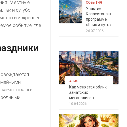
ения. Местные
СОБЫТИЯ
Участие
, так и сугубо
Казахстана в
мство и искреннее
программе
емое событие, где
«Пояс и путь»
26.07.2026
раздники
провождаются
АЗИЯ
семейными
Как меняется облик
отмечаются по-
азиатских
народными
мегаполисов
10.04.2026