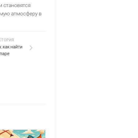
и становятся
емую атмосферу в
СТОРИЯ
: как найти
 паре