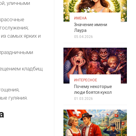
ой, уличными
ИМЕНА
 красочные
Значение имени
огослужения;
Лаура
из самых ярких и
05.04.2026
 праздничными
осещением кладбищ
ИНТЕРЕСНОЕ
Почему некоторые
гощения,
люди боятся кукол
ые гуляния.
01.03.2026
а