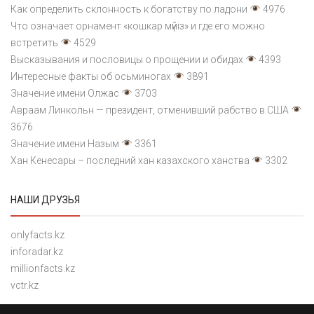
Как определить склонность к богатству по ладони
4976
Что означает орнамент «кошкар мүйіз» и где его можно
встретить
4529
Высказывания и пословицы о прощении и обидах
4393
Интересные факты об осьминогах
3891
Значение имени Олжас
3703
Авраам Линкольн — президент, отменивший рабство в США
3676
Значение имени Назым
3361
Хан Кенесары – последний хан казахского ханства
3302
НАШИ ДРУЗЬЯ
onlyfacts.kz
inforadar.kz
millionfacts.kz
vctr.kz