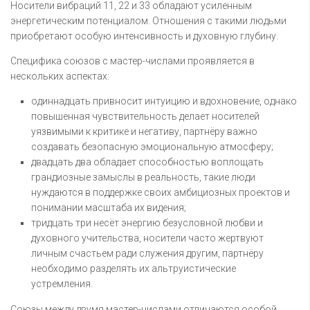
Носители вибраций 11, 22 и 33 обладают усиленным
энергетическим потенциалом. Отношения с такими людьми
приобретают особую интенсивность и духовную глубину.
Специфика союзов с мастер-числами проявляется в
нескольких аспектах:
одиннадцать привносит интуицию и вдохновение, однако
повышенная чувствительность делает носителей
уязвимыми к критике и негативу, партнёру важно
создавать безопасную эмоциональную атмосферу;
двадцать два обладает способностью воплощать
грандиозные замыслы в реальность, такие люди
нуждаются в поддержке своих амбициозных проектов и
понимании масштаба их видения;
тридцать три несёт энергию безусловной любви и
духовного учительства, носители часто жертвуют
личным счастьем ради служения другим, партнёру
необходимо разделять их альтруистические
устремления.
Союзы между двумя мастер-числами отличаются особой