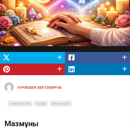
НУРЛЫБЕК БЕКТЕМИРОВ
нумерология
талдау
үйлесімділік
Мазмұны