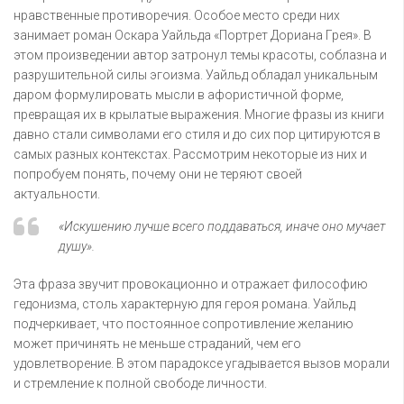
нравственные противоречия. Особое место среди них
занимает роман Оскара Уайльда «Портрет Дориана Грея». В
этом произведении автор затронул темы красоты, соблазна и
разрушительной силы эгоизма. Уайльд обладал уникальным
даром формулировать мысли в афористичной форме,
превращая их в крылатые выражения. Многие фразы из книги
давно стали символами его стиля и до сих пор цитируются в
самых разных контекстах. Рассмотрим некоторые из них и
попробуем понять, почему они не теряют своей
актуальности.
«Искушению лучше всего поддаваться, иначе оно мучает
душу».
Эта фраза звучит провокационно и отражает философию
гедонизма, столь характерную для героя романа. Уайльд
подчеркивает, что постоянное сопротивление желанию
может причинять не меньше страданий, чем его
удовлетворение. В этом парадоксе угадывается вызов морали
и стремление к полной свободе личности.