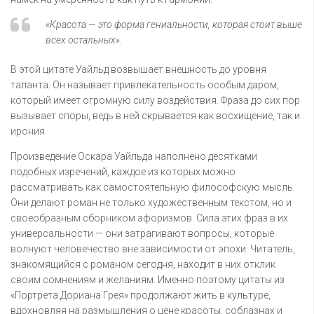
«Красота — это форма гениальности, которая стоит выше
всех остальных».
В этой цитате Уайльд возвышает внешность до уровня
таланта. Он называет привлекательность особым даром,
который имеет огромную силу воздействия. Фраза до сих пор
вызывает споры, ведь в ней скрывается как восхищение, так и
ирония.
Произведение Оскара Уайльда наполнено десятками
подобных изречений, каждое из которых можно
рассматривать как самостоятельную философскую мысль.
Они делают роман не только художественным текстом, но и
своеобразным сборником афоризмов. Сила этих фраз в их
универсальности — они затрагивают вопросы, которые
волнуют человечество вне зависимости от эпохи. Читатель,
знакомящийся с романом сегодня, находит в них отклик
своим сомнениям и желаниям. Именно поэтому цитаты из
«Портрета Дориана Грея» продолжают жить в культуре,
вдохновляя на размышления о цене красоты, соблазнах и