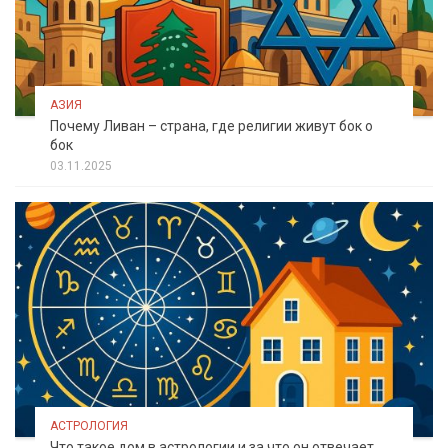
АЗИЯ
Почему Ливан – страна, где религии живут бок о
бок
03.11.2025
АСТРОЛОГИЯ
Что такое дом в астрологии и за что он отвечает