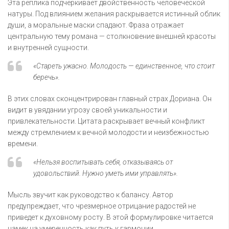
Эта реплика подчеркивает двойственность человеческой
натуры. Под влиянием желания раскрывается истинный облик
души, а моральные маски спадают. Фраза отражает
центральную тему романа — столкновение внешней красоты
и внутренней сущности.
«Стареть ужасно. Молодость — единственное, что стоит
беречь».
В этих словах сконцентрирован главный страх Дориана. Он
видит в увядании угрозу своей уникальности и
привлекательности. Цитата раскрывает вечный конфликт
между стремлением к вечной молодости и неизбежностью
времени.
«Нельзя воспитывать себя, отказываясь от
удовольствий. Нужно уметь ими управлять».
Мысль звучит как руководство к балансу. Автор
предупреждает, что чрезмерное отрицание радостей не
приведет к духовному росту. В этой формулировке читается
намек на умеренность как путь к гармонии.