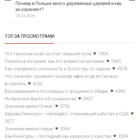
Почему в Польше много деревянных церквей и как
их охраняют?
28.03.2026
ТОП ЗА ПРОСМОТРАМИ
Что такое кек и как он стал смешнее лола
7904
Планеты в изгнании: как это влияет на человека
5965
Как определить склонность к богатству по ладони
4978
Что означает орнамент «кошкар мүйіз» и где его можно
встретить
4536
Высказывания и пословицы о прощении и обидах
4395
Интересные факты об осьминогах
3907
Значение имени Олжас
3706
Авраам Линкольн — президент, отменивший рабство в США
3677
Значение имени Назым
3364
Хан Кенесары – последний хан казахского ханства
3304