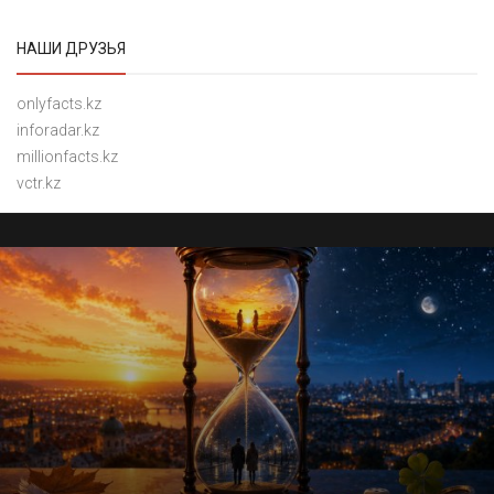
НАШИ ДРУЗЬЯ
onlyfacts.kz
inforadar.kz
millionfacts.kz
vctr.kz