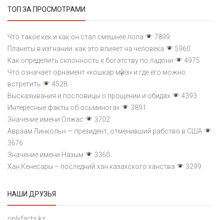
ТОП ЗА ПРОСМОТРАМИ
Что такое кек и как он стал смешнее лола
7899
Планеты в изгнании: как это влияет на человека
5960
Как определить склонность к богатству по ладони
4975
Что означает орнамент «кошкар мүйіз» и где его можно
встретить
4528
Высказывания и пословицы о прощении и обидах
4393
Интересные факты об осьминогах
3891
Значение имени Олжас
3702
Авраам Линкольн — президент, отменивший рабство в США
3676
Значение имени Назым
3360
Хан Кенесары – последний хан казахского ханства
3299
НАШИ ДРУЗЬЯ
onlyfacts.kz