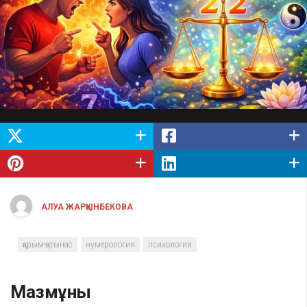
АЛУА ЖАРҚЫНБЕКОВА
қарым-қатынас
нумерология
психология
Мазмұны