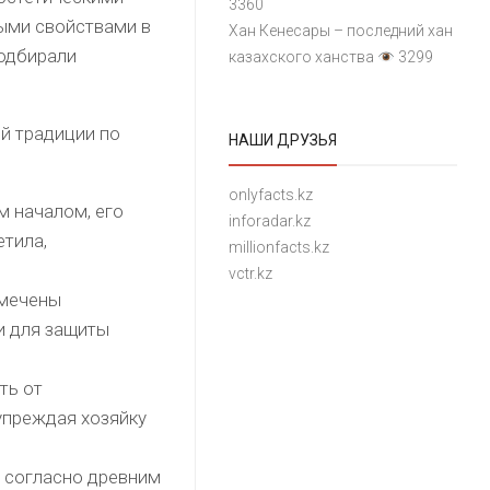
3360
ыми свойствами в
Хан Кенесары – последний хан
подбирали
казахского ханства
3299
й традиции по
НАШИ ДРУЗЬЯ
onlyfacts.kz
м началом, его
inforadar.kz
етила,
millionfacts.kz
vctr.kz
амечены
и для защиты
ть от
упреждая хозяйку
в согласно древним