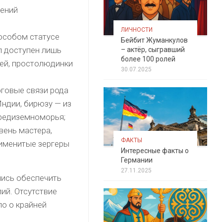
шений
ЛИЧНОСТИ
особом статусе
Бейбит Жуманкулов
л доступен лишь
– актёр, сыгравший
более 100 ролей
мей, простолюдинки
30.07.2025
рговые связи рода
Индии, бирюзу — из
Средиземноморья;
вень мастера,
ФАКТЫ
 именитые зергеры
Интересные факты о
Германии
27.11.2025
лись обеспечить
ий. Отсутствие
о о крайней