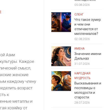
05.08.2026
я
СЛЕНГ
Что такое зумер
и чем они
отличаются от
миллениалов?
02.08.2026
ИМЕНА
Значение имени
ой Азии
Дильназ
 культуры. Каждое
31.07.2026
лический смысл,
НАРОДНАЯ
ахские женские
МУДРОСТЬ
ным каждому члену
Высказывания и
ределить возраст
пословицы о
молодости и
сть к
старости
ценные металлы и
28.07.2026
гая хозяйку от