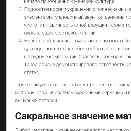
начало приобщения к женской культуре.
Подростки носили украшения с подвесками и
элементами. Мелодичный звук при движении 
чистоту и невинность юной девушки. Кроме то
окружающих о её приближении.
Невесты облачались в максимально богатый 
драгоценностей. Свадебный убор включал гол
нагрудные композиции, браслеты, кольца и на
Такое обилие демонстрировало готовность к 
статус.
После замужества ассортимент постепенно сокр
матроны ограничивались скромными серьгами и п
вычурных деталей.
Сакральное значение ма
Выбор металлов и камней определялся не только