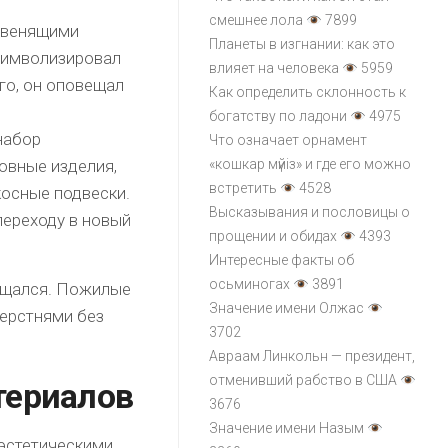
смешнее лола
7899
 звенящими
Планеты в изгнании: как это
символизировал
влияет на человека
5959
го, он оповещал
Как определить склонность к
богатству по ладони
4975
набор
Что означает орнамент
овные изделия,
«кошкар мүйіз» и где его можно
встретить
4528
косные подвески.
Высказывания и пословицы о
переходу в новый
прощении и обидах
4393
Интересные факты об
осьминогах
3891
ащался. Пожилые
Значение имени Олжас
ерстнями без
3702
Авраам Линкольн — президент,
отменивший рабство в США
териалов
3676
Значение имени Назым
 эстетическими