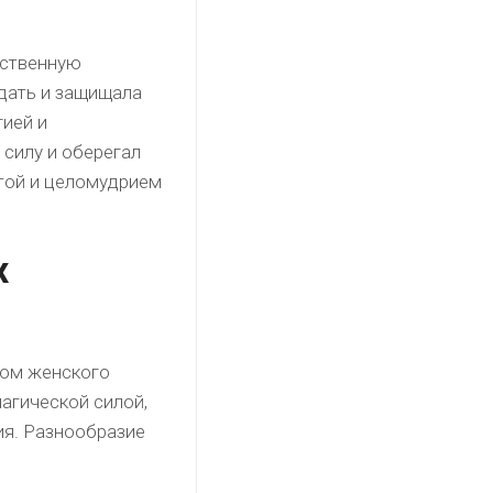
бственную
дать и защищала
гией и
силу и оберегал
отой и целомудрием
х
том женского
агической силой,
ия. Разнообразие