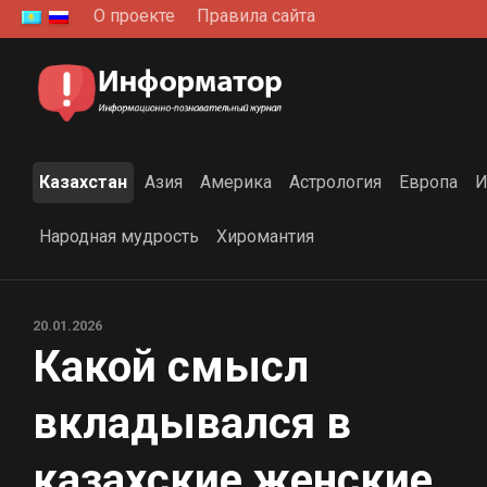
Перейти
О проекте
Правила сайта
к
содержанию
Казахстан
Азия
Америка
Астрология
Европа
И
Народная мудрость
Хиромантия
20.01.2026
Какой смысл
вкладывался в
казахские женские