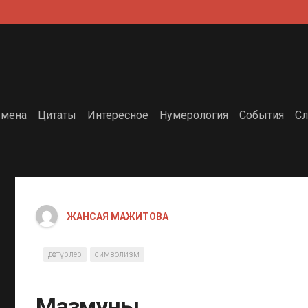
мена
Цитаты
Интересное
Нумерология
События
Сл
ЖАНСАЯ МАЖИТОВА
дәстүрлер
символизм
Мазмұны