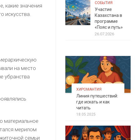
СОБЫТИЯ
е, какие значения
Участие
о искусства.
Казахстана в
программе
«Пояс и путь»
26.07.2026
 иерархическую
ывали на место
ие убранства
ХИРОМАНТИЯ
Линия путешествий:
роявлялись
где искать и как
читать
18.05.2025
ло материальное
итался мерилом
зажиточной семьи