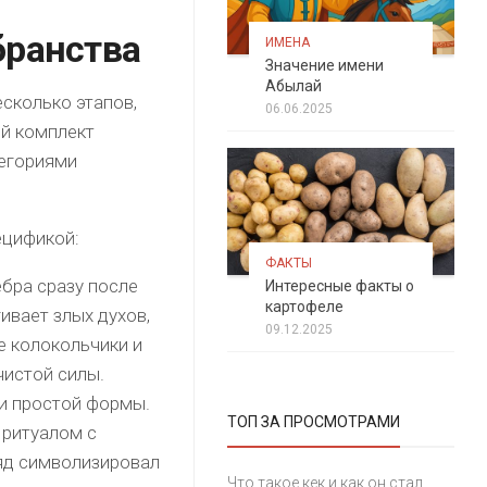
бранства
ИМЕНА
Значение имени
Абылай
сколько этапов,
06.06.2025
й комплект
тегориями
ецификой:
ФАКТЫ
бра сразу после
Интересные факты о
картофеле
ивает злых духов,
09.12.2025
е колокольчики и
чистой силы.
ги простой формы.
ТОП ЗА ПРОСМОТРАМИ
ритуалом с
яд символизировал
Что такое кек и как он стал