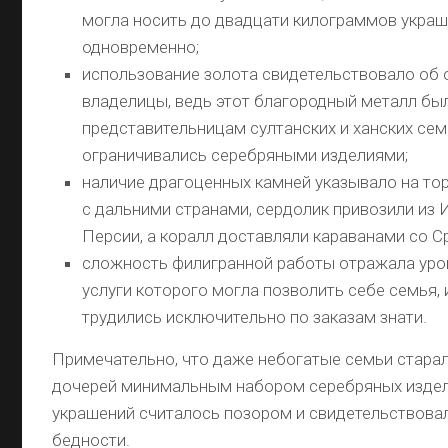
могла носить до двадцати килограммов укра
одновременно;
использование золота свидетельствовало об 
владелицы, ведь этот благородный металл бы
представительницам султанских и ханских се
ограничивались серебряными изделиями;
наличие драгоценных камней указывало на то
с дальними странами, сердолик привозили из 
Персии, а коралл доставляли караванами со 
сложность филигранной работы отражала уро
услуги которого могла позволить себе семья,
трудились исключительно по заказам знати.
Примечательно, что даже небогатые семьи стара
дочерей минимальным набором серебряных издел
украшений считалось позором и свидетельствовал
бедности.