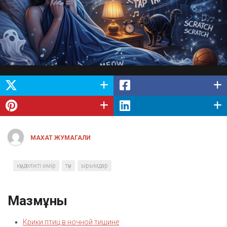
МАХАТ ЖУМАГАЛИ
күнделікті өмір
түн
ырымдар
Мазмұны
Крики птиц в ночной тишине