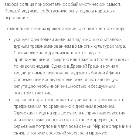
захода солнца приобретали особый мистический смысл.
Каждый вид имел собственную репутацию в народных
верованиях.
Толкование птичьих криков зависело от конкретного вида:
уханье совы вблизи жилища традиционно считалось
дурным предзнаменованием во многих культурах мира.
Славянские народы связывали этот звук с
приближающейся смертью или тяжёлой болезнью кого-
то из домочадцев. Однако в Древней Греции ночная
хищница символизировала мудрость богини Афины.
Современные исследователи объясняют зловещую
репутацию необычной внешностью и бесшумным
полётом этих птиц;
карканье ворон после заката усиливало тревожность
предсказания по сравнению с дневным временем.
Одинокая птица на крыше сулила неприятные известия
или визит нежеланного гостя. Стая же предвещала
серьёзные потрясения для всей семьи. Чёрное оперение и
связь с полями сражений укрепляли мрачную