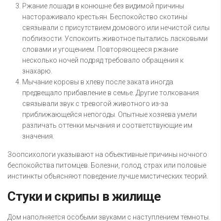
Ржание лошади в конюшне без видимой причины
настораживало крестьян. Беспокойство скотины
связывали с присутствием домового или нечистой силы
поблизости. Успокоить животное пытались ласковыми
словами и угощением. Повторяющееся ржание
несколько ночей подряд требовало обращения к
знахарю.
Мычание коровы в хлеву после заката иногда
предвещало прибавление в семье. Другие толкования
связывали звук с тревогой животного из-за
приближающейся непогоды. Опытные хозяева умели
различать оттенки мычания и соответствующие им
значения.
Зоопсихологи указывают на объективные причины ночного
беспокойства питомцев. Болезни, голод, страх или половые
инстинкты объясняют поведение лучше мистических теорий.
Стуки и скрипы в жилище
Дом наполняется особыми звуками с наступлением темноты.