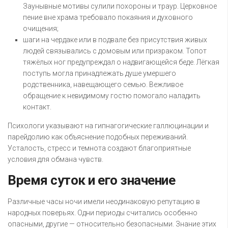
Заунывные мотивы сулили похороны и траур. Церковное
пение вне храма требовало покаяния и духовного
очищения;
шаги на чердаке или в подвале без присутствия живых
людей связывались с домовым или призраком. Топот
тяжёлых ног предупреждал о надвигающейся беде. Лёгкая
поступь могла принадлежать душе умершего
родственника, навещающего семью. Вежливое
обращение к невидимому гостю помогало наладить
контакт.
Психологи указывают на гипнагогические галлюцинации и
парейдолию как объяснение подобных переживаний.
Усталость, стресс и темнота создают благоприятные
условия для обмана чувств.
Время суток и его значение
Различные часы ночи имели неодинаковую репутацию в
народных поверьях. Одни периоды считались особенно
опасными, другие — относительно безопасными. Знание этих