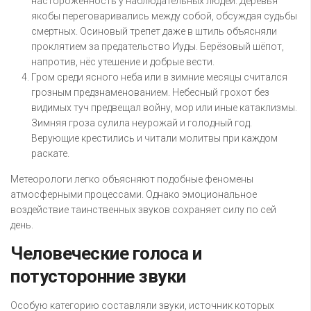
настороженность у наблюдательных людей. Деревья
якобы переговаривались между собой, обсуждая судьбы
смертных. Осиновый трепет даже в штиль объясняли
проклятием за предательство Иуды. Берёзовый шёпот,
напротив, нёс утешение и добрые вести.
Гром среди ясного неба или в зимние месяцы считался
грозным предзнаменованием. Небесный грохот без
видимых туч предвещал войну, мор или иные катаклизмы.
Зимняя гроза сулила неурожай и голодный год.
Верующие крестились и читали молитвы при каждом
раскате.
Метеорологи легко объясняют подобные феномены
атмосферными процессами. Однако эмоциональное
воздействие таинственных звуков сохраняет силу по сей
день.
Человеческие голоса и
потусторонние звуки
Особую категорию составляли звуки, источник которых