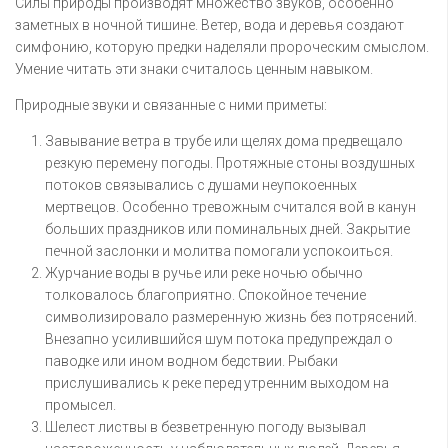
Силы природы производят множество звуков, особенно
заметных в ночной тишине. Ветер, вода и деревья создают
симфонию, которую предки наделяли пророческим смыслом.
Умение читать эти знаки считалось ценным навыком.
Природные звуки и связанные с ними приметы:
Завывание ветра в трубе или щелях дома предвещало
резкую перемену погоды. Протяжные стоны воздушных
потоков связывались с душами неупокоенных
мертвецов. Особенно тревожным считался вой в канун
больших праздников или поминальных дней. Закрытие
печной заслонки и молитва помогали успокоиться.
Журчание воды в ручье или реке ночью обычно
толковалось благоприятно. Спокойное течение
символизировало размеренную жизнь без потрясений.
Внезапно усилившийся шум потока предупреждал о
паводке или ином водном бедствии. Рыбаки
прислушивались к реке перед утренним выходом на
промысел.
Шелест листвы в безветренную погоду вызывал