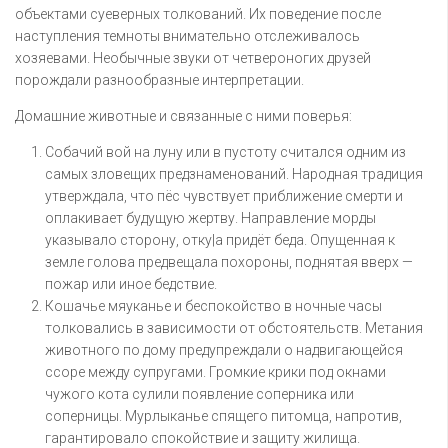
объектами суеверных толкований. Их поведение после
наступления темноты внимательно отслеживалось
хозяевами. Необычные звуки от четвероногих друзей
порождали разнообразные интерпретации.
Домашние животные и связанные с ними поверья:
Собачий вой на луну или в пустоту считался одним из
самых зловещих предзнаменований. Народная традиция
утверждала, что пёс чувствует приближение смерти и
оплакивает будущую жертву. Направление морды
указывало сторону, отку|а придёт беда. Опущенная к
земле голова предвещала похороны, поднятая вверх —
пожар или иное бедствие.
Кошачье мяуканье и беспокойство в ночные часы
толковались в зависимости от обстоятельств. Метания
животного по дому предупреждали о надвигающейся
ссоре между супругами. Громкие крики под окнами
чужого кота сулили появление соперника или
соперницы. Мурлыканье спящего питомца, напротив,
гарантировало спокойствие и защиту жилища.