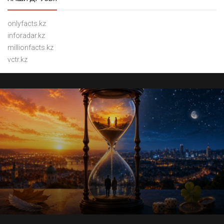
onlyfacts.kz
inforadar.kz
millionfacts.kz
vctr.kz