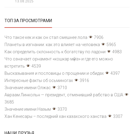
13.08.2025
ТОП ЗА ПРОСМОТРАМИ
Что такое кек и как он стал смешнее лола
7906
Планеты в изгнании: как это влияет на человека
5965
Как определить склонность к богатству по ладони
4983
Что означает орнамент «кошкар мүйіз» и где его можно
встретить
4539
Высказывания и пословицы о прощении и обидах
4397
Интересные факты об осьминогах
3916
Значение имени Олжас
3710
Авраам Линкольн — президент, отменивший рабство в США
3685
Значение имени Назым
3370
Хан Кенесары – последний хан казахского ханства
3307
НАШИ ДРУЗЬЯ