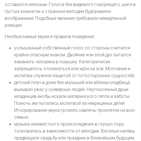
оставался неясным. Голоса без видимого говорящего, шаги в
пустых комнатах и странные мелодии будоражили
воображение. Подобные явления требовали немедленной
реакции.
Необъяснимые звуки и правила поведения:
услышанный собственный голос со стороны считался
крайне опасным знаком. Двойник или злой дух пытался
заманить человека в ловушку. Категорически
запрещалось откликаться или идти на зов. Молчание и
молитва служили защитой от потусторонних сущностей;
детский плач в доме без малышей или вблизи кладбища
вызывал ужас у суеверных людей. Неупокоенные души
младенцев якобы искали материнского тепла и заботы.
Помочь им пытались молитвой за некрещёных детей.
Игнорирование звука грозило навлечь проклятие на всю
семью;
музыка неизвестного происхождения в глухую пору
толковалась в зависимости от мелодии. Весёлые напевы
предвещали свадьбу или праздник в ближайшем будущем.