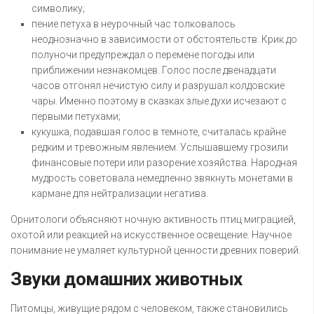
символику;
пение петуха в неурочный час толковалось
неоднозначно в зависимости от обстоятельств. Крик до
полуночи предупреждал о перемене погоды или
приближении незнакомцев. Голос после двенадцати
часов отгонял нечистую силу и разрушал колдовские
чары. Именно поэтому в сказках злые духи исчезают с
первыми петухами;
кукушка, подавшая голос в темноте, считалась крайне
редким и тревожным явлением. Услышавшему грозили
финансовые потери или разорение хозяйства. Народная
мудрость советовала немедленно звякнуть монетами в
кармане для нейтрализации негатива.
Орнитологи объясняют ночную активность птиц миграцией,
охотой или реакцией на искусственное освещение. Научное
понимание не умаляет культурной ценности древних поверий.
Звуки домашних животных
Питомцы, живущие рядом с человеком, также становились