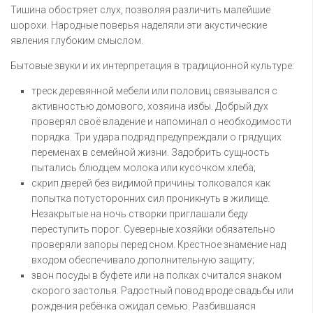
Тишина обостряет слух, позволяя различить малейшие
шорохи. Народные поверья наделяли эти акустические
явления глубоким смыслом.
Бытовые звуки и их интерпретация в традиционной культуре:
треск деревянной мебели или половиц связывался с
активностью домового, хозяина избы. Добрый дух
проверял своё владение и напоминал о необходимости
порядка. Три удара подряд предупреждали о грядущих
переменах в семейной жизни. Задобрить сущность
пытались блюдцем молока или кусочком хлеба;
скрип дверей без видимой причины толковался как
попытка потусторонних сил проникнуть в жилище.
Незакрытые на ночь створки приглашали беду
переступить порог. Суеверные хозяйки обязательно
проверяли запоры перед сном. Крестное знамение над
входом обеспечивало дополнительную защиту;
звон посуды в буфете или на полках считался знаком
скорого застолья. Радостный повод вроде свадьбы или
рождения ребёнка ожидал семью. Разбившаяся