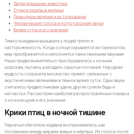
Звуки домашних животных
Стуки и скрипы в жилище
Природные явления и их толкование
Человеческие голоса и потусторонние звуки
Время суток и его значение
Темнота издавна вызывала у людей трепет и
настороженность. Когда солнце скрывается за горизонтом,
мир преображается и наполняется таинственными звуками.
Наши предки внимательно прислушивались к ночным
шорохам, пытаясь разгадать скрытые послания. Народная
мудрость сохранила множество примет, связанных с
акустическими явлениями в тёмное время суток. Одни звуки
считались предвестниками удачи, другие сулили беды и
несчастья. Рассмотрим наиболее распространённые поверья
о ночном шуме и его значении.
Крики птиц в ночной тишине
Пернатые обитатели издавна воспринимались как
посланники между мирами живых и мёртвых. Их голоса после