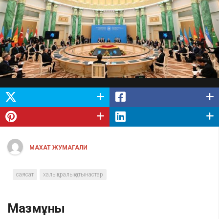
МАХАТ ЖУМАГАЛИ
саясат
халықаралық қатынастар
Мазмұны