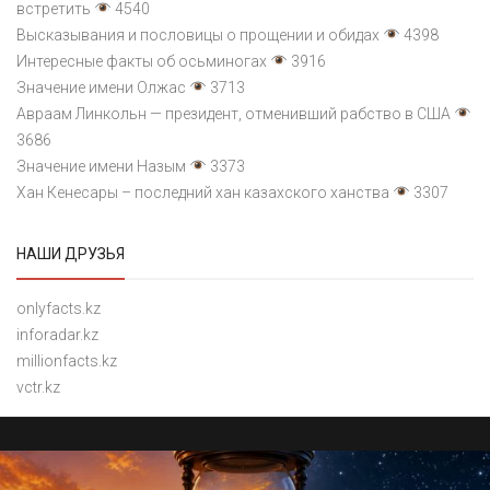
встретить
4540
Высказывания и пословицы о прощении и обидах
4398
Интересные факты об осьминогах
3916
Значение имени Олжас
3713
Авраам Линкольн — президент, отменивший рабство в США
3686
Значение имени Назым
3373
Хан Кенесары – последний хан казахского ханства
3307
НАШИ ДРУЗЬЯ
onlyfacts.kz
inforadar.kz
millionfacts.kz
vctr.kz