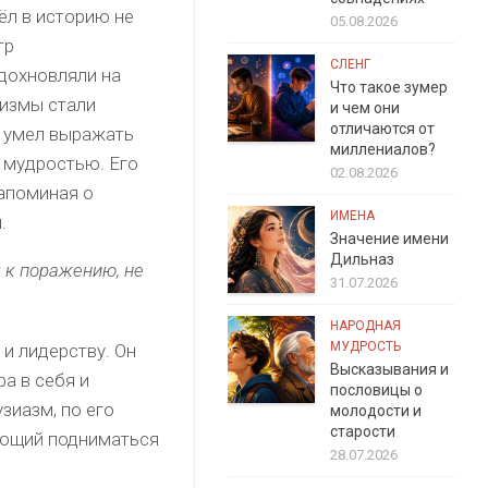
ёл в историю не
05.08.2026
тр
СЛЕНГ
вдохновляли на
Что такое зумер
ризмы стали
и чем они
отличаются от
ь умел выражать
миллениалов?
с мудростью. Его
02.08.2026
напоминая о
ИМЕНА
.
Значение имени
Дильназ
я к поражению, не
31.07.2026
НАРОДНАЯ
МУДРОСТЬ
и лидерству. Он
Высказывания и
а в себя и
пословицы о
зиазм, по его
молодости и
старости
ляющий подниматься
28.07.2026