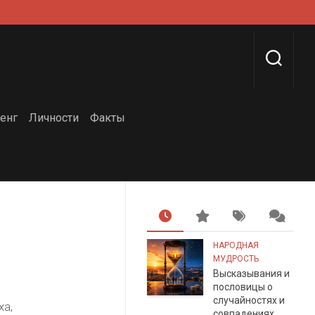
енг
Личности
Факты
НАРОДНАЯ
МУДРОСТЬ
Высказывания и
пословицы о
случайностях и
ха,
совпадениях