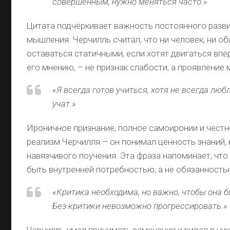
совершенным, нужно меняться часто.»
Цитата подчёркивает важность постоянного разви
мышления. Черчилль считал, что ни человек, ни о
оставаться статичными, если хотят двигаться впе
его мнению, – не признак слабости, а проявление 
«Я всегда готов учиться, хотя не всегда люб
учат.»
Ироничное признание, полное самоиронии и честн
реализм Черчилля – он понимал ценность знаний, 
навязчивого поучения. Эта фраза напоминает, чт
быть внутренней потребностью, а не обязанность
«Критика необходима, но важно, чтобы она 
Без критики невозможно прогрессировать.»
Черчилль умел принимать замечания и видел в них