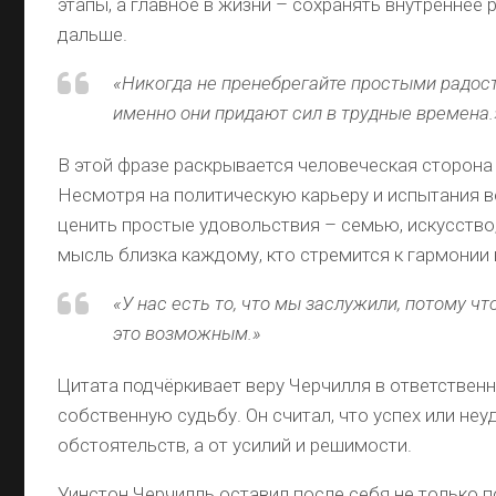
этапы, а главное в жизни – сохранять внутреннее 
дальше.
«Никогда не пренебрегайте простыми радос
именно они придают сил в трудные времена.
В этой фразе раскрывается человеческая сторона
Несмотря на политическую карьеру и испытания в
ценить простые удовольствия – семью, искусство
мысль близка каждому, кто стремится к гармонии 
«У нас есть то, что мы заслужили, потому ч
это возможным.»
Цитата подчёркивает веру Черчилля в ответственн
собственную судьбу. Он считал, что успех или неу
обстоятельств, а от усилий и решимости.
Уинстон Черчилль оставил после себя не только 