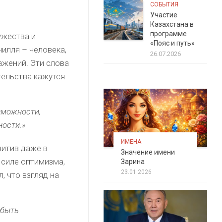
СОБЫТИЯ
Участие
Казахстана в
программе
ужества и
«Пояс и путь»
чилля – человека,
26.07.2026
ажений. Эти слова
тельства кажутся
зможности,
ности.»
ИМЕНА
зитив даже в
Значение имени
 силе оптимизма,
Зарина
23.01.2026
, что взгляд на
 быть