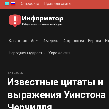
Перейти
О проекте
Правила сайта
к
содержанию
Казахстан
Азия
Америка
Астрология
Европа
И
Народная мудрость
Хиромантия
17.10.2025
Известные цитаты и
выражения Уинстона
Черчилля