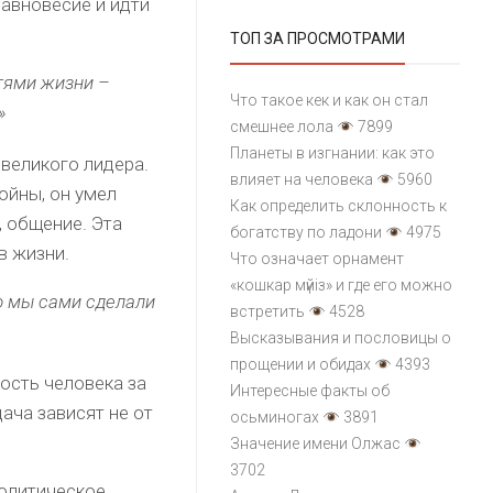
равновесие и идти
ТОП ЗА ПРОСМОТРАМИ
тями жизни –
Что такое кек и как он стал
»
смешнее лола
7899
Планеты в изгнании: как это
 великого лидера.
влияет на человека
5960
ойны, он умел
Как определить склонность к
, общение. Эта
богатству по ладони
4975
в жизни.
Что означает орнамент
«кошкар мүйіз» и где его можно
то мы сами сделали
встретить
4528
Высказывания и пословицы о
прощении и обидах
4393
ость человека за
Интересные факты об
дача зависят не от
осьминогах
3891
Значение имени Олжас
3702
политическое