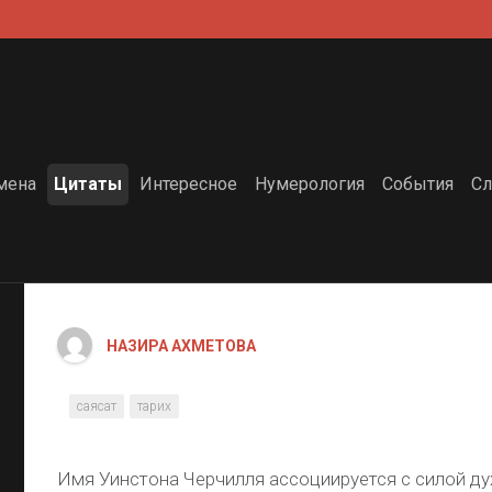
мена
Цитаты
Интересное
Нумерология
События
Сл
НАЗИРА АХМЕТОВА
саясат
тарих
Имя Уинстона Черчилля ассоциируется с силой ду