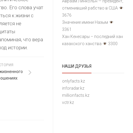
Авраам Линкольн — президент,
во. Его слова учат
отменивший рабство в США
ться к жизни с
3676
Значение имени Назым
ляется не
3361
 цитаты
Хан Кенесары – последний хан
поминая, что вера
казахского ханства
3300
ход истории.
СТОРИЯ
НАШИ ДРУЗЬЯ
 жизненного
тношениях
onlyfacts.kz
inforadar.kz
millionfacts.kz
vctr.kz