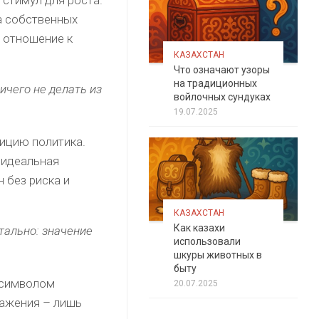
а собственных
 отношение к
КАЗАХСТАН
Что означают узоры
на традиционных
ичего не делать из
войлочных сундуках
19.07.2025
ицию политика.
 идеальная
 без риска и
КАЗАХСТАН
Как казахи
тально: значение
использовали
шкуры животных в
быту
 символом
20.07.2025
ражения – лишь