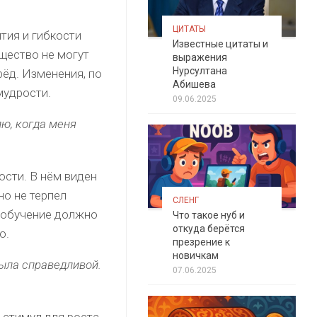
ЦИТАТЫ
тия и гибкости
Известные цитаты и
бщество не могут
выражения
Нурсултана
рёд. Изменения, по
Абишева
мудрости.
09.06.2025
лю, когда меня
ости. В нём виден
но не терпел
СЛЕНГ
о обучение должно
Что такое нуб и
откуда берётся
ю.
презрение к
новичкам
была справедливой.
07.06.2025
 стимул для роста.