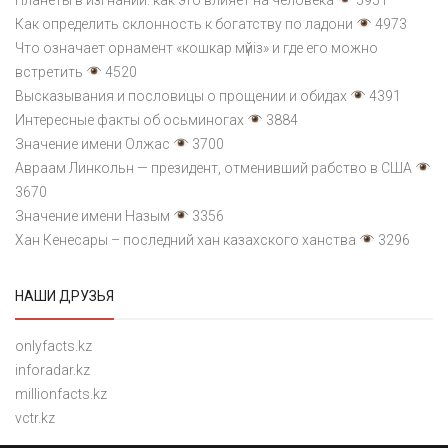
Как определить склонность к богатству по ладони
4973
Что означает орнамент «кошкар мүйіз» и где его можно
встретить
4520
Высказывания и пословицы о прощении и обидах
4391
Интересные факты об осьминогах
3884
Значение имени Олжас
3700
Авраам Линкольн — президент, отменивший рабство в США
3670
Значение имени Назым
3356
Хан Кенесары – последний хан казахского ханства
3296
НАШИ ДРУЗЬЯ
onlyfacts.kz
inforadar.kz
millionfacts.kz
vctr.kz