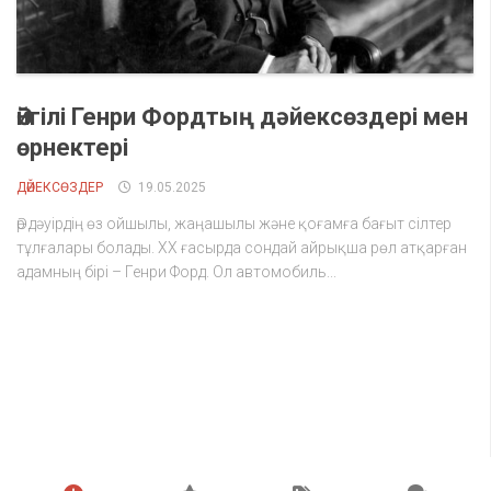
Әйгілі Генри Фордтың дәйексөздері мен
өрнектері
ДӘЙЕКСӨЗДЕР
19.05.2025
Әр дәуірдің өз ойшылы, жаңашылы және қоғамға бағыт сілтер
тұлғалары болады. ХХ ғасырда сондай айрықша рөл атқарған
адамның бірі – Генри Форд. Ол автомобиль...