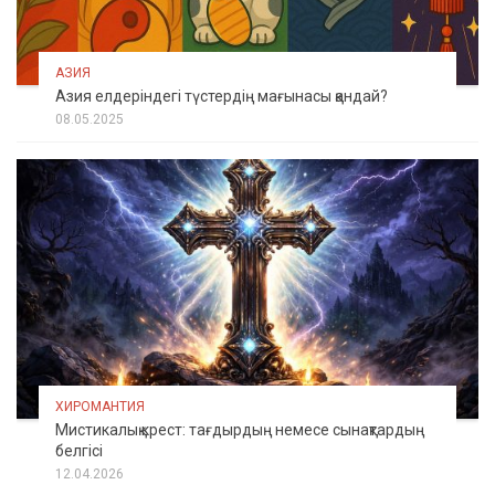
АЗИЯ
Азия елдеріндегі түстердің мағынасы қандай?
08.05.2025
ХИРОМАНТИЯ
Мистикалық крест: тағдырдың немесе сынақтардың
белгісі
12.04.2026