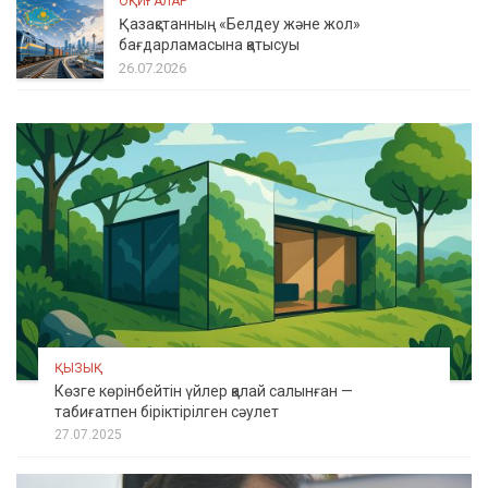
ОҚИҒАЛАР
Қазақстанның «Белдеу және жол»
бағдарламасына қатысуы
26.07.2026
ҚЫЗЫҚ
Көзге көрінбейтін үйлер қалай салынған —
табиғатпен біріктірілген сәулет
27.07.2025