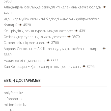
5950
Алақандағы байлыққа бейімділікті қалай анықтауға болады
4973
«Қошқар мүйіз» оюы нені білдіреді және оны қайдан табуға
болады?
4520
Кешірімділік, реніш туралы мақал-мәтелдер
4391
Сегізаяқтар туралы қызықты деректер
3879
Олжас есімінің мағынасы
3700
Авраам Линкольн — АҚШ-тағы құлдықты жойған президент
3669
Назим есімінің мағынасы
3356
Хан Кенесары – Қазақ хандығының соңғы ханы
3295
БІЗДІҢ ДОСТАРЫМЫЗ
onlyfacts.kz
inforadar.kz
millionfacts.kz
vctr.kz