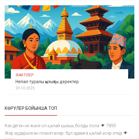
ФАКТІЛЕР
Непал туралы қызықты деректер
29.10.2025
КӨРУЛЕР БОЙЫНША ТОП
Кек деген не және ол қалай қызық болды лола
7890
Жер аударылған планеталар: бұл адамға қалай әсер етеді