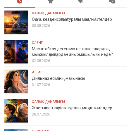
ХАЛЫҚ ДАНАЛЫҒЫ
Оқиға, кездейсоқтық туралы мақал-мәтелдер
05.08.2026
СЛЕНГ
Масштабтау дегеніміз не және олардың
мыңжылдықтардан айырмашылығы неде?
02.08.2026
АТТАР
Дильназ есімінің мағынасы
31.07.2026
ХАЛЫҚ ДАНАЛЫҒЫ
Жастық пен кәрілік туралы мақал-мәтелдер
28.07.2026