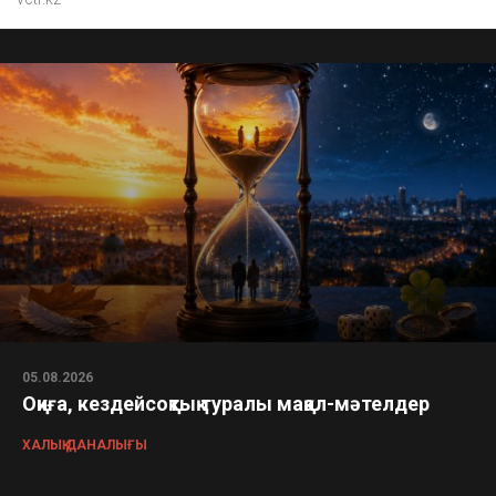
05.08.2026
Оқиға, кездейсоқтық туралы мақал-мәтелдер
ХАЛЫҚ ДАНАЛЫҒЫ