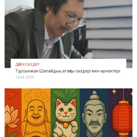
ДӘЙЕКСӨЗДЕР
Тұрсынжан Шапайдың атақты сөздері мен өрнектері
14.06.2025