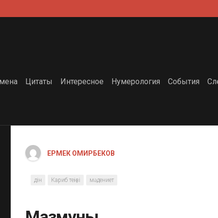
мена
Цитаты
Интересное
Нумерология
События
Сл
ЕРМЕК ОМИРБЕКОВ
дін
Кариб теңізі
мәдениет
Мазмұны