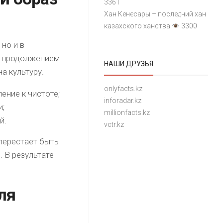
3361
Хан Кенесары – последний хан
казахского ханства
3300
но и в
я продолжением
НАШИ ДРУЗЬЯ
а культуру.
onlyfacts.kz
ение к чистоте;
inforadar.kz
и;
millionfacts.kz
й.
vctr.kz
перестает быть
 В результате
ля