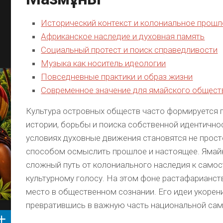
Исторический контекст и колониальное прошл
Африканское наследие и духовная память
Социальный протест и поиск справедливости
Музыка как носитель идеологии
Повседневные практики и образ жизни
Современное значение для ямайского общест
Культура островных обществ часто формируется 
истории, борьбы и поиска собственной идентичнос
условиях духовные движения становятся не прост
способом осмыслить прошлое и настоящее. Ямай
сложный путь от колониального наследия к само
культурному голосу. На этом фоне растафарианст
место в общественном сознании. Его идеи укорени
превратившись в важную часть национальной са