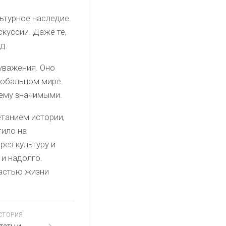
ьтурное наследие.
скуссии. Даже те,
д.
уважения. Оно
лобальном мире.
нему значимыми.
танием истории,
тило на
рез культуру и
 и надолго.
частью жизни
СТОРИЯ
таты и