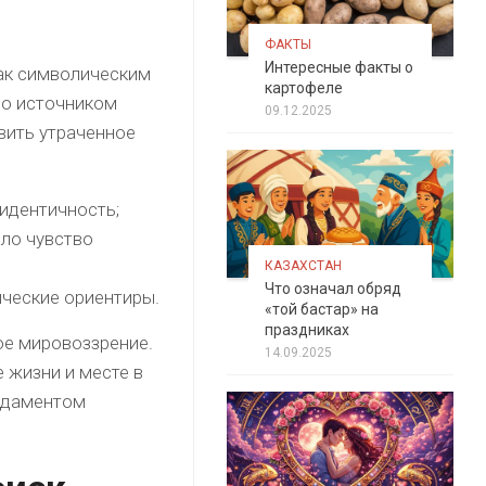
ФАКТЫ
Интересные факты о
как символическим
картофеле
ло источником
09.12.2025
вить утраченное
идентичность;
ло чувство
КАЗАХСТАН
Что означал обряд
ческие ориентиры.
«той бастар» на
праздниках
ое мировоззрение.
14.09.2025
 жизни и месте в
ундаментом