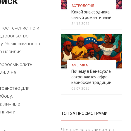
оиск
АСТРОЛОГИЯ
Какой знак зодиака
самый романтичный
24.12.2025
ное течение, но и
недовольство
у. Язык символов
о насилия.
переосмыслить
АМЕРИКА
Почему в Венесуэле
и, а не
сохраняются афро-
карибские традиции
транство для
02.07.2025
ободу.
а личные
енним и
ТОП ЗА ПРОСМОТРАМИ
Что такое кек и как он стал