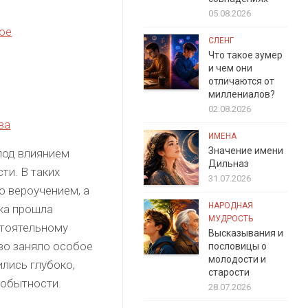
05.08.2026
ое
СЛЕНГ
Что такое зумер
и чем они
отличаются от
миллениалов?
02.08.2026
ва
ИМЕНА
Значение имени
под влиянием
Дильназ
ти. В таких
31.07.2026
о вероучением, а
НАРОДНАЯ
ка прошла
МУДРОСТЬ
стоятельному
Высказывания и
во заняло особое
пословицы о
молодости и
лись глубоко,
старости
мобытности.
28.07.2026