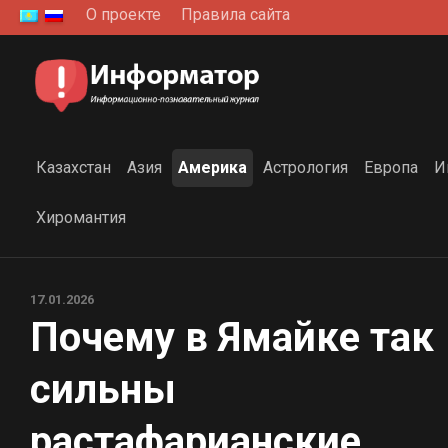
Перейти
О проекте
Правила сайта
к
содержанию
Казахстан
Азия
Америка
Астрология
Европа
И
Хиромантия
17.01.2026
Почему в Ямайке так
сильны
растафарианские