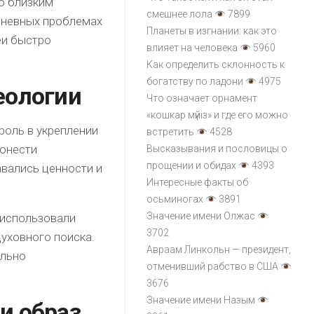
о близким
смешнее лола
7899
дневных проблемах
Планеты в изгнании: как это
еи быстро
влияет на человека
5960
Как определить склонность к
богатству по ладони
4975
еологии
Что означает орнамент
«кошкар мүйіз» и где его можно
роль в укреплении
встретить
4528
донести
Высказывания и пословицы о
прощении и обидах
4393
авались ценности и
Интересные факты об
осьминогах
3891
Значение имени Олжас
 использовали
3702
уховного поиска.
Авраам Линкольн — президент,
ально
отменивший рабство в США
3676
Значение имени Назым
и образ