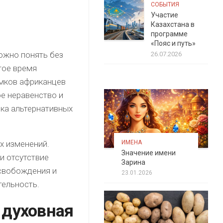
СОБЫТИЯ
Участие
Казахстана в
программе
«Пояс и путь»
ожно понять без
26.07.2026
гое время
омков африканцев
е неравенство и
ска альтернативных
ИМЕНА
х изменений.
Значение имени
и отсутствие
Зарина
освобождения и
23.01.2026
тельность.
 духовная