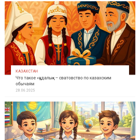
КАЗАХСТАН
Что такое «құдалық» – сватовство по казахским
обычаям
28.06.2025