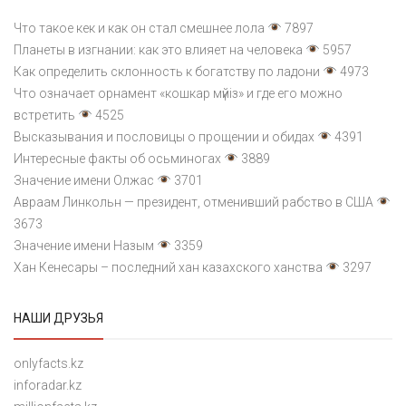
Что такое кек и как он стал смешнее лола
7897
Планеты в изгнании: как это влияет на человека
5957
Как определить склонность к богатству по ладони
4973
Что означает орнамент «кошкар мүйіз» и где его можно
встретить
4525
Высказывания и пословицы о прощении и обидах
4391
Интересные факты об осьминогах
3889
Значение имени Олжас
3701
Авраам Линкольн — президент, отменивший рабство в США
3673
Значение имени Назым
3359
Хан Кенесары – последний хан казахского ханства
3297
НАШИ ДРУЗЬЯ
onlyfacts.kz
inforadar.kz