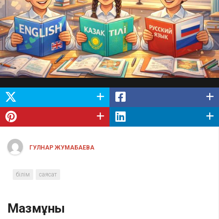
ГУЛНАР ЖУМАБАЕВА
білім
саясат
Мазмұны