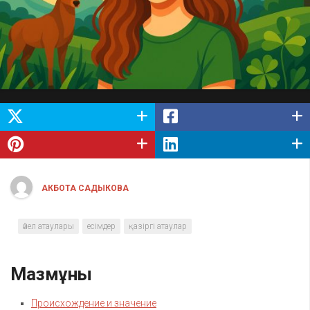
АКБОТА САДЫКОВА
әйел атаулары
есімдер
қазіргі атаулар
Мазмұны
Происхождение и значение