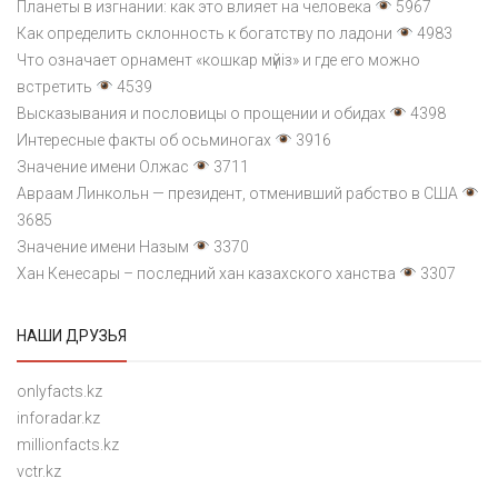
Планеты в изгнании: как это влияет на человека
5967
Как определить склонность к богатству по ладони
4983
Что означает орнамент «кошкар мүйіз» и где его можно
встретить
4539
Высказывания и пословицы о прощении и обидах
4398
Интересные факты об осьминогах
3916
Значение имени Олжас
3711
Авраам Линкольн — президент, отменивший рабство в США
3685
Значение имени Назым
3370
Хан Кенесары – последний хан казахского ханства
3307
НАШИ ДРУЗЬЯ
onlyfacts.kz
inforadar.kz
millionfacts.kz
vctr.kz