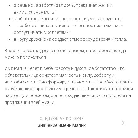
в семье она заботливая дочь, преданная жена и
внимательная мать;
в обществе её ценят за честность и умение слушать;
на работе отличается исполнительностью и умением
сотрудничать с коллегами;
в кругу друзей она создаёт атмосферу доверия и тепла.
Все эти качества делают её человеком, на которого всегда
можно положиться.
Имя Раяна несёт в себе красоту и духовное богатство. Его
обладательница сочетает мягкость и силу, доброту и
настойчивость. Оно формирует личность, способную дарить
окружающим гармонию и уверенность. Такое имя становится
настоящим оберегом, сопровождающим своего носителя на
протяжении всей жизни.
СЛЕДУЮЩАЯ ИСТОРИЯ
Значение имени Малик