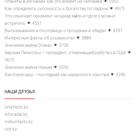
Планеты в изгнании: как это влияет на человека
5955
Как определить склонность к богатству по ладони
4973
Что означает орнамент «кошкар мүйіз» и где его можно
встретить
4521
Высказывания и пословицы о прощении и обидах
4391
Интересные факты об осьминогах
3884
Значение имени Олжас
3700
Авраам Линкольн — президент, отменивший рабство в США
3670
Значение имени Назым
3356
Хан Кенесары – последний хан казахского ханства
3296
НАШИ ДРУЗЬЯ
onlyfacts.kz
inforadar.kz
millionfacts.kz
vctr.kz