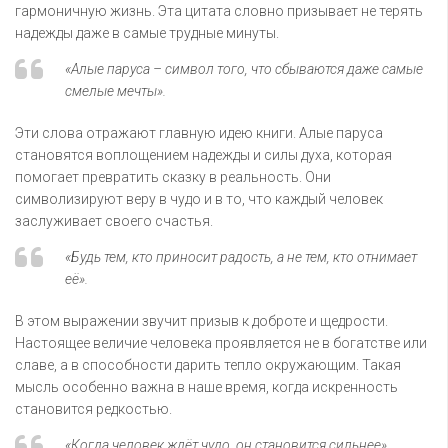
гармоничную жизнь. Эта цитата словно призывает не терять
надежды даже в самые трудные минуты.
«Алые паруса – символ того, что сбываются даже самые
смелые мечты».
Эти слова отражают главную идею книги. Алые паруса
становятся воплощением надежды и силы духа, которая
помогает превратить сказку в реальность. Они
символизируют веру в чудо и в то, что каждый человек
заслуживает своего счастья.
«Будь тем, кто приносит радость, а не тем, кто отнимает
её».
В этом выражении звучит призыв к доброте и щедрости.
Настоящее величие человека проявляется не в богатстве или
славе, а в способности дарить тепло окружающим. Такая
мысль особенно важна в наше время, когда искренность
становится редкостью.
«Когда человек ждёт чудо, он становится сильнее».