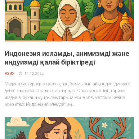
Индонезия исламды, анимизмді және
индуизмді қалай біріктіреді
АЗИЯ
11.12.2025
Мәдени дәстүрлер әр халықтың болмысын айқындап, дүниеге
деген көзқарасын қалыптастырады. Олар қоғамның тарихи
жадына, рухани құндылықтарына және әлеуметтік мінезіне
әсер етеді. Индонезия әлемдегі ең...