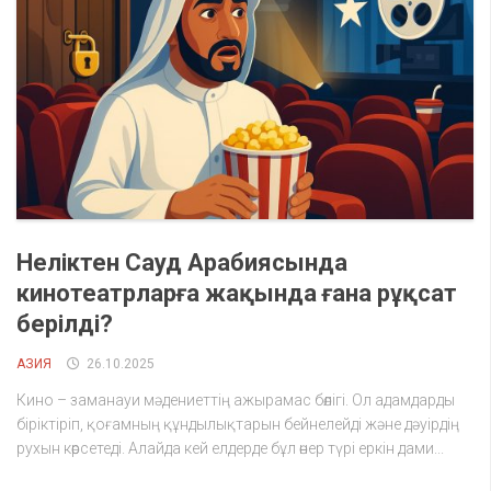
Неліктен Сауд Арабиясында
кинотеатрларға жақында ғана рұқсат
берілді?
АЗИЯ
26.10.2025
Кино – заманауи мәдениеттің ажырамас бөлігі. Ол адамдарды
біріктіріп, қоғамның құндылықтарын бейнелейді және дәуірдің
рухын көрсетеді. Алайда кей елдерде бұл өнер түрі еркін дами...