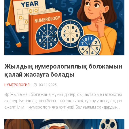
Жылдың нумерологиялық болжамын
қалай жасауға болады
НУМЕРОЛОГИЯ
03.11.2025
Әр жыл өзімен бірге жаңа мүмкіндіктер, сынақтар мен өзгерістер
әкеледі. Болашақтағы бағытты жақсырақ түсіну үшін адамдар
ежелгі ілім – нумерологияға жүгінеді. Бұл ғылым сандардың...