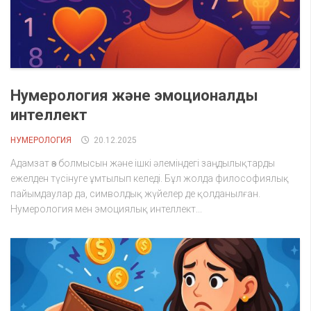
Нумерология және эмоционалды
интеллект
НУМЕРОЛОГИЯ
20.12.2025
Адамзат өз болмысын және ішкі әлеміндегі заңдылықтарды
ежелден түсінуге ұмтылып келеді. Бұл жолда философиялық
пайымдаулар да, символдық жүйелер де қолданылған.
Нумерология мен эмоциялық интеллект...