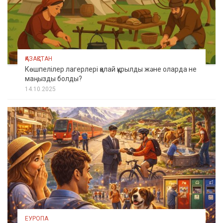
ҚАЗАҚСТАН
Көшпелілер лагерлері қалай құрылды және оларда не
маңызды болды?
14.10.2025
ЕУРОПА