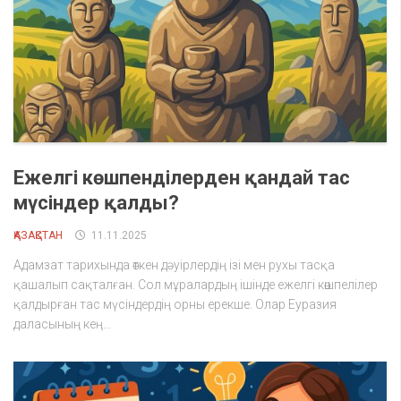
Ежелгі көшпенділерден қандай тас
мүсіндер қалды?
ҚАЗАҚСТАН
11.11.2025
Адамзат тарихында өткен дәуірлердің ізі мен рухы тасқа
қашалып сақталған. Сол мұралардың ішінде ежелгі көшпелілер
қалдырған тас мүсіндердің орны ерекше. Олар Еуразия
даласының кең...