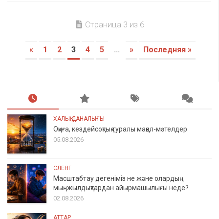
Страница 3 из 6
«
1
2
3
4
5
...
»
Последняя »
ХАЛЫҚ ДАНАЛЫҒЫ
Оқиға, кездейсоқтық туралы мақал-мәтелдер
05.08.2026
СЛЕНГ
Масштабтау дегеніміз не және олардың
мыңжылдықтардан айырмашылығы неде?
02.08.2026
АТТАР