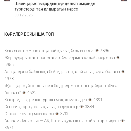
Швейцариялықтардың күнделікті өмірінде
туристерді таң қалдыратын нәрсе
30.12.2025
КӨРУЛЕР БОЙЫНША ТОП
Кек деген не және ол қалай қызық болды лола
7896
Жер аударылған планеталар: бұл адамға қалай әсер етеді
5955
Алақандағы байлыққа бейімділікті қалай анықтауға болады
4973
«Қошқар мүйіз» оюы нені білдіреді және оны қайдан табуға
болады?
4522
Кешірімділік, реніш туралы мақал-мәтелдер
4391
Сегізаяқтар туралы қызықты деректер
3884
Олжас есімінің мағынасы
3700
Авраам Линкольн — АҚШ-тағы құлдықты жойған президент
3671