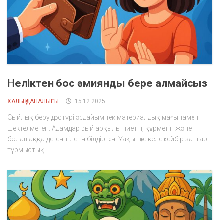
Неліктен бос әмиянды бере алмайсыз
ХАЛЫҚ ДАНАЛЫҒЫ
15.12.2025
Сыйлық беру дәстүрі әрдайым тек материалдық мағынамен
шектелмеген. Адамдар сый арқылы ниетін, құрметін және
болашаққа деген тілегін білдірген. Уақыт өте келе кейбір заттар
тұрмыстық...