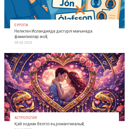
ЕУРОПА
Неліктен Исландияда дәстүрлі мағынада
фамилиялар жоқ?
08.06.2025
АСТРОЛОГИЯ
Қай зодиак белгісі ең романтикалық?