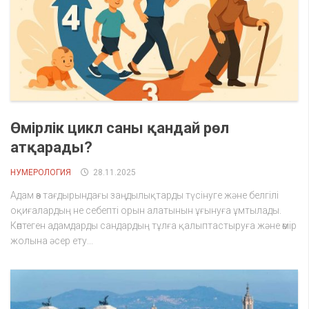
Өмірлік цикл саны қандай рөл
атқарады?
НУМЕРОЛОГИЯ
28.11.2025
Адам өз тағдырындағы заңдылықтарды түсінуге және белгілі
оқиғалардың не себепті орын алатынын ұғынуға ұмтылады.
Көптеген адамдарды сандардың тұлға қалыптастыруға және өмір
жолына әсер ету...