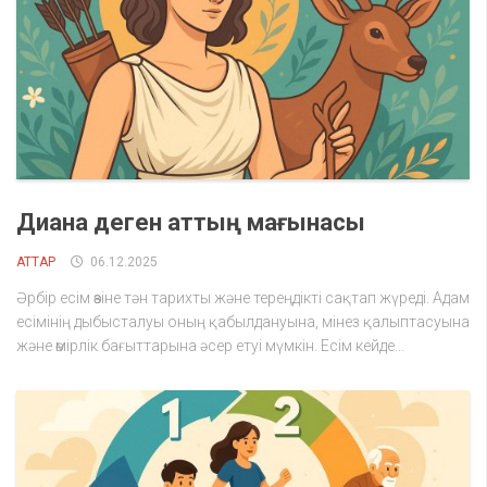
Диана деген аттың мағынасы
АТТАР
06.12.2025
Әрбір есім өзіне тән тарихты және тереңдікті сақтап жүреді. Адам
есімінің дыбысталуы оның қабылдануына, мінез қалыптасуына
және өмірлік бағыттарына әсер етуі мүмкін. Есім кейде...