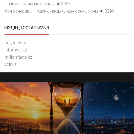
Назим есімінің мағынасы
3357
Хан Кенесары – Қазақ хандығының соңғы ханы
3296
БІЗДІҢ ДОСТАРЫМЫЗ
onlyfacts.kz
inforadar.kz
millionfacts.kz
vctr.kz