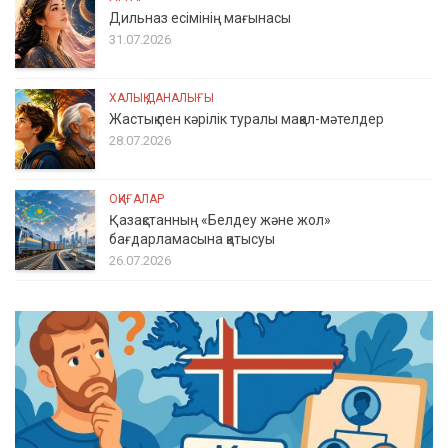
Дильназ есімінің мағынасы
31.07.2026
ХАЛЫҚ ДАНАЛЫҒЫ
Жастық пен кәрілік туралы мақал-мәтелдер
28.07.2026
ОҚИҒАЛАР
Қазақстанның «Белдеу және жол»
бағдарламасына қатысуы
26.07.2026