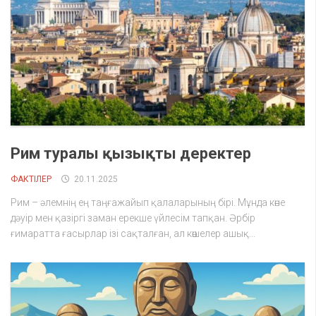
Рим туралы қызықты деректер
ФАКТІЛЕР
20.11.2025
Рим – әлемнің ең таңғажайып қалаларының бірі. Мұнда көне
дәуір мен қазіргі заман ерекше үйлесім тапқан. Әрбір
ғимаратта ғасырлар ізі сақталған, ал көшелер ашық...