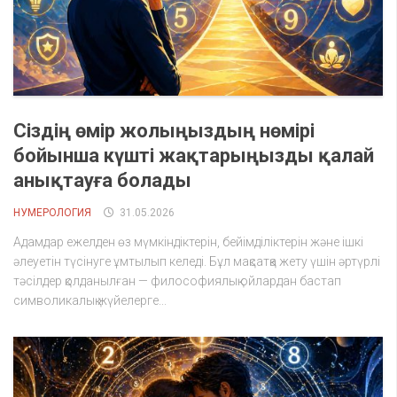
Сіздің өмір жолыңыздың нөмірі
бойынша күшті жақтарыңызды қалай
анықтауға болады
НУМЕРОЛОГИЯ
31.05.2026
Адамдар ежелден өз мүмкіндіктерін, бейімділіктерін және ішкі
әлеуетін түсінуге ұмтылып келеді. Бұл мақсатқа жету үшін әртүрлі
тәсілдер қолданылған — философиялық ойлардан бастап
символикалық жүйелерге...