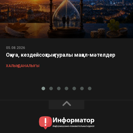
05.08.2026
Оқиға, кездейсоқтық туралы мақал-мәтелдер
ХАЛЫҚ ДАНАЛЫҒЫ