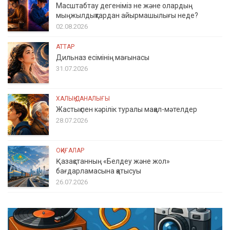
Масштабтау дегеніміз не және олардың
мыңжылдықтардан айырмашылығы неде?
02.08.2026
АТТАР
Дильназ есімінің мағынасы
31.07.2026
ХАЛЫҚ ДАНАЛЫҒЫ
Жастық пен кәрілік туралы мақал-мәтелдер
28.07.2026
ОҚИҒАЛАР
Қазақстанның «Белдеу және жол»
бағдарламасына қатысуы
26.07.2026