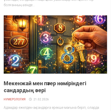
болғанның өзінде...
Мекенжай мен пәтер нөміріндегі
сандардың әсері
НУМЕРОЛОГИЯ
21.02.2026
Адамдар ежелден-ақ сандарға ерекше мағына беріп, оларда