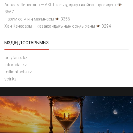
Авраам Линкольн — АҚШ-тағы құлдықты жойған президент
3667
Назим есімінің мағынасы
3356
Хан Кенесары – Қазақ хандығының соңғы ханы
3294
БІЗДІҢ ДОСТАРЫМЫЗ
onlyfacts.kz
inforadar.kz
millionfacts.kz
vctr.kz