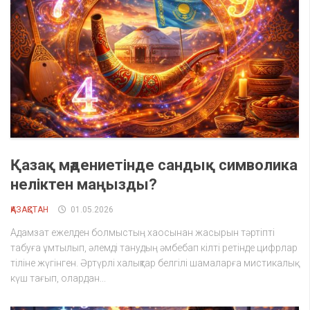
Қазақ мәдениетінде сандық символика
неліктен маңызды?
ҚАЗАҚСТАН
01.05.2026
Адамзат ежелден болмыстың хаосынан жасырын тәртіпті
табуға ұмтылып, әлемді танудың әмбебап кілті ретінде цифрлар
тіліне жүгінген. Әртүрлі халықтар белгілі шамаларға мистикалық
күш тағып, олардан...