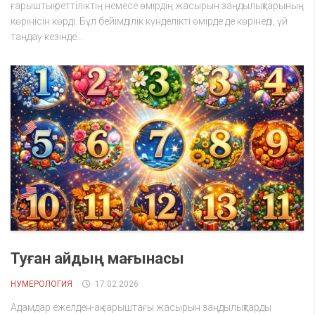
ғарыштық реттіліктің немесе өмірдің жасырын заңдылықтарының
көрінісін көрді. Бұл бейімділік күнделікті өмірде де көрінеді, үй
таңдау кезінде...
Туған айдың мағынасы
НУМЕРОЛОГИЯ
17.02.2026
Адамдар ежелден-ақ ғарыштағы жасырын заңдылықтарды