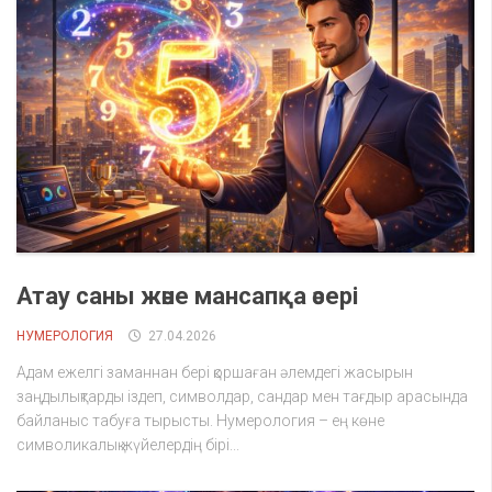
Атау саны және мансапқа әсері
НУМЕРОЛОГИЯ
27.04.2026
Адам ежелгі заманнан бері қоршаған әлемдегі жасырын
заңдылықтарды іздеп, символдар, сандар мен тағдыр арасында
байланыс табуға тырысты. Нумерология – ең көне
символикалық жүйелердің бірі...