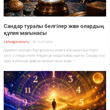
Сандар туралы белгілер және олардың
құпия мағынасы
ХАЛЫҚ ДАНАЛЫҒЫ
16.07.2026
Адамзат ежелден бері қоршаған әлемге жасырын мән беріп,
хаос үстемдік еткен жерден де заңдылықтар іздеген. Сандар осы
іздеу жүйесінде әрқашан ерекше орын алды —...