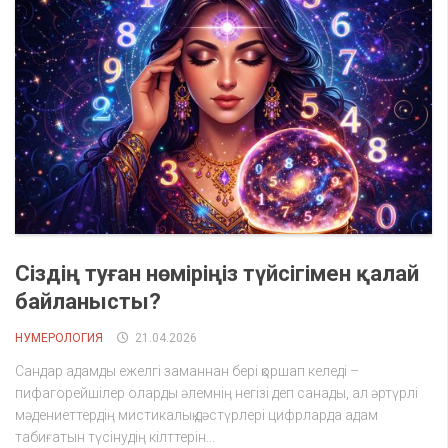
Сіздің туған нөміріңіз түйсігімен қалай
байланысты?
НУМЕРОЛОГИЯ
21.04.2026
Сандар адамды ежелгі заманнан бері қоршап келеді –
пифагорейшілер оларды әлемнің негізі деп санады, ал әртүрлі
мәдениеттердің мистикалық дәстүрлері цифрларда адам
табиғатын түсінудің кілттерін...