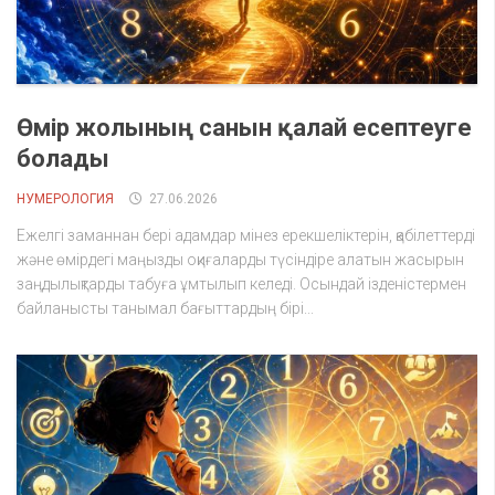
Өмір жолының санын қалай есептеуге
болады
НУМЕРОЛОГИЯ
27.06.2026
Ежелгі заманнан бері адамдар мінез ерекшеліктерін, қабілеттерді
және өмірдегі маңызды оқиғаларды түсіндіре алатын жасырын
заңдылықтарды табуға ұмтылып келеді. Осындай ізденістермен
байланысты танымал бағыттардың бірі...