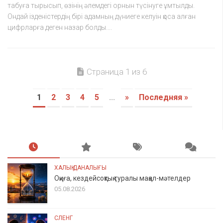
табуға тырысып, өзінің әлемдегі орнын түсінуге ұмтылды.
Ондай ізденістердің бірі адамның дүниеге келуін қоса алған
цифрларға деген назар болды....
Страница 1 из 6
1
2
3
4
5
...
»
Последняя »
ХАЛЫҚ ДАНАЛЫҒЫ
Оқиға, кездейсоқтық туралы мақал-мәтелдер
05.08.2026
СЛЕНГ