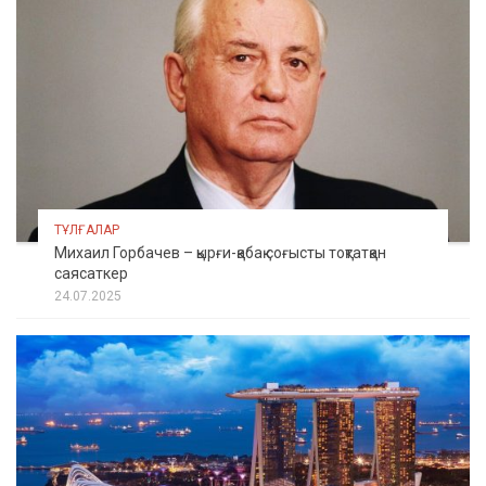
ТҰЛҒАЛАР
Михаил Горбачев – қырғи-қабақ соғысты тоқтатқан
саясаткер
24.07.2025