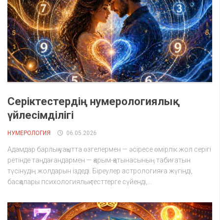
Серіктестердің нумерологиялық
үйлесімділігі
НУМЕРОЛОГИЯ
06.05.2026
Адамдар барлық уақытта өзгелермен — әсіресе өмірлік жол серігі
ретінде таңдағандармен — қарым-қатынасының табиғатын
түсінудің жолдарын іздеді. Біреулер астрологияға жүгінді,
басқалары психологиялық тесттерге сүйенді,...