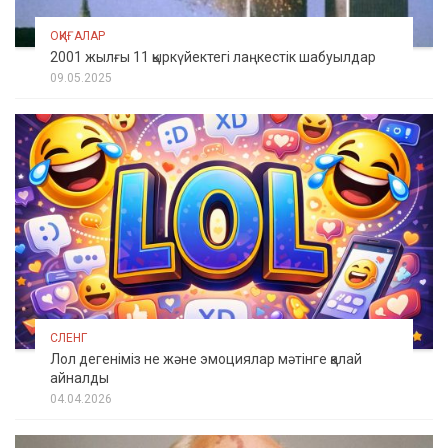
ОҚИҒАЛАР
2001 жылғы 11 қыркүйектегі лаңкестік шабуылдар
09.05.2025
СЛЕНГ
Лол дегеніміз не және эмоциялар мәтінге қалай
айналды
04.04.2026