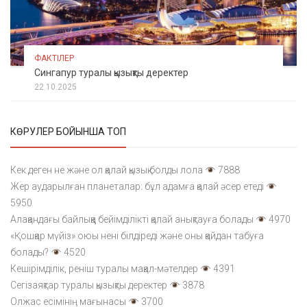
ФАКТІЛЕР
Сингапур туралы қызықты деректер
22.10.2025
КӨРУЛЕР БОЙЫНША ТОП
Кек деген не және ол қалай қызық болды лола
7888
Жер аударылған планеталар: бұл адамға қалай әсер етеді
5950
Алақандағы байлыққа бейімділікті қалай анықтауға болады
4970
«Қошқар мүйіз» оюы нені білдіреді және оны қайдан табуға
болады?
4520
Кешірімділік, реніш туралы мақал-мәтелдер
4391
Сегізаяқтар туралы қызықты деректер
3878
Олжас есімінің мағынасы
3700