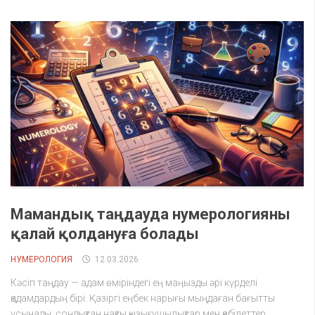
Мамандық таңдауда нумерологияны
қалай қолдануға болады
НУМЕРОЛОГИЯ
12.03.2026
Кәсіп таңдау — адам өміріндегі ең маңызды әрі күрделі
қадамдардың бірі. Қазіргі еңбек нарығы мыңдаған бағытты
ұсынады, сондықтан нақты қызығушылықтар мен қабілеттер