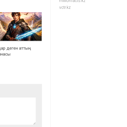
millionfacts.kz
vctr.kz
ар деген аттың
ынасы