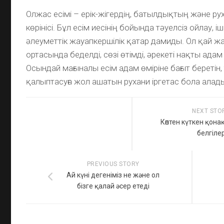
Олжас есімі – ерік-жігердің, батылдықтың және рух
көрінісі. Бұл есім иесінің бойында тәуелсіз ойлау, іш
әлеуметтік жауапкершілік қатар дамиды. Ол қай ж
ортасында беделді, сөзі өтімді, әрекеті нақты ада
Осындай мағыналы есім адам өміріне бағыт беретін,
қалыптасуға жол ашатын рухани іргетас бола алад
NEXT STO
Көптен күткен қона
белгіле
PREVIOUS STORY
Ай күні дегеніміз не және ол
бізге қалай әсер етеді