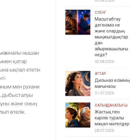
05.08.2026
СЛЕНГ
Масштабтау
дегеніміз не
және олардың
мыңжылдықтар
дан
айырмашылығы
 мағыналы нышан
неде?
нымен қатар
02.08.2026
уына ықпал ететін
АТТАР
кті
Дильназ есімінің
таным мен рухани
мағынасы
31.07.2026
да, дыбысталуы
азмұны және оның
ХАЛЫҚ ДАНАЛЫҒЫ
лып өтелік.
Жастық пен
кәрілік туралы
мақал-мәтелдер
28.07.2026