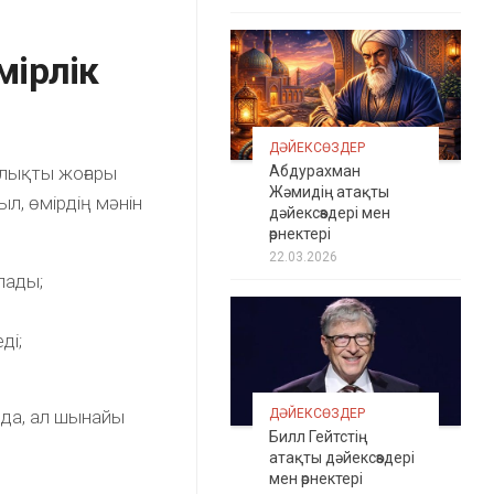
мірлік
ДӘЙЕКСӨЗДЕР
Абдурахман
ылықты жоғары
Жәмидің атақты
ыл, өмірдің мәнін
дәйексөздері мен
өрнектері
22.03.2026
ылады;
ді;
.
нда, ал шынайы
ДӘЙЕКСӨЗДЕР
Билл Гейтстің
атақты дәйексөздері
мен өрнектері