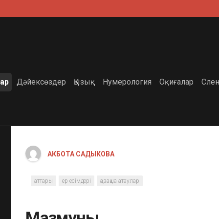
ар
Дәйексөздер
Қызық
Нумерология
Оқиғалар
Слен
АКБОТА САДЫКОВА
аттары
ер есімдері
қазақша атаулар
Мазмұны