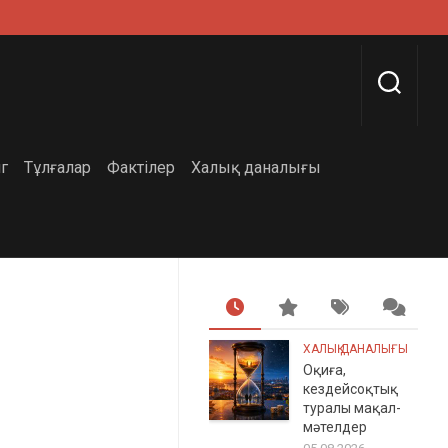
г
Тұлғалар
Фактілер
Халық даналығы
ХАЛЫҚ ДАНАЛЫҒЫ
Оқиға,
кездейсоқтық
туралы мақал-
мәтелдер