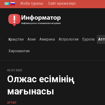
Skip
Жоба туралы
Сайт ережелері
to
content
Қазақстан
Азия
Америка
Астрология
Еуропа
Атт
Хиромантия
03.07.2025
Олжас есімінің
мағынасы
АТТАР