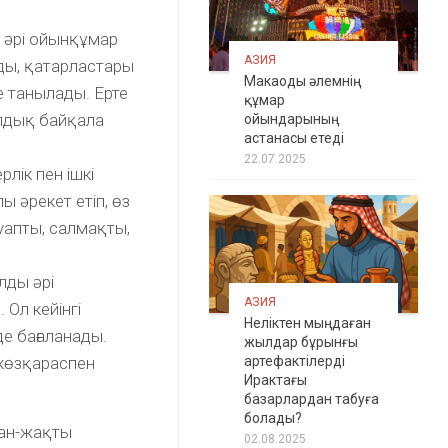
ш әрі ойынқұмар
АЗИЯ
ады, қатарластары
Макаоды әлемнің
е танылады. Ерте
құмар
лдық байқала
ойындарының
астанасы етеді
22.07.2025
лік пен ішкі
ы әрекет етіп, өз
ауапты, салмақты,
лды әрі
АЗИЯ
 Ол кейінгі
Неліктен мыңдаған
де бағаланады.
жылдар бұрынғы
артефактілерді
 көзқараспен
Ирактағы
базарлардан табуға
болады?
жан-жақты
02.08.2025