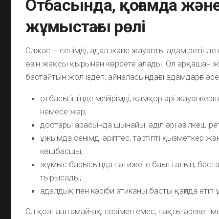
Отбасында, қоғамда жән
жұмыстағы рөлі
Олжас – сенімді, адал және жауапты адам ретінде 
өзін жақсы қырынан көрсете алады. Ол әрқашан
бастайтын жол іздеп, айналасындағы адамдарға әсе
отбасы ішінде мейірімді, қамқор әрі жауапкерші
немесе жар;
достары арасында шынайы, әділ әрі әзілкеш ре
ұжымда сенімді әріптес, тәртіпті қызметкер ж
көшбасшы;
жұмыс барысында нәтижеге бағытталып, баст
тырысады;
адалдық пен кәсіби этиканы басты қағида етіп 
Ол қолпаштамай-ақ, сөзімен емес, нақты әрекетім