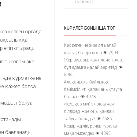
е
15.10.2025
КӨРУЛЕР БОЙЫНША ТОП
кез келген ортада
 жақсылыққа
Кек деген не және ол қалай
р етіп отырады.
қызық болды лола
7904
Жер аударылған планеталар:
лігі жоғары әке
бұл адамға қалай әсер етеді
5965
тінде құрметке ие;
Алақандағы байлыққа
әне қажет болса –
бейімділікті қалай анықтауға
болады
4978
амашыл болуға
«Қошқар мүйіз» оюы нені
білдіреді және оны қайдан
ұстанады.
табуға болады?
4536
Кешірімділік, реніш туралы
ен бағаланады.
мақал-мәтелдер
4395