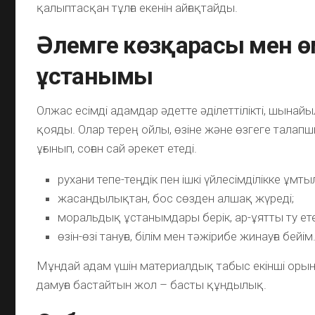
қалыптасқан тұлға екенін айғақтайды.
Әлемге көзқарасы мен ө
ұстанымы
Олжас есімді адамдар әдетте әділеттілікті, шынай
қояды. Олар терең ойлы, өзіне және өзгеге талапш
ұғынып, соған сай әрекет етеді.
рухани тепе-теңдік пен ішкі үйлесімділікке ұмт
жасандылықтан, бос сөзден алшақ жүреді;
моральдық ұстанымдары берік, ар-ұятты ту ете
өзін-өзі тануға, білім мен тәжірибе жинауға бейім
Мұндай адам үшін материалдық табыс екінші оры
дамуға бастайтын жол – басты құндылық.