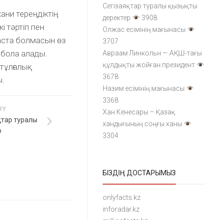
Сегізаяқтар туралы қызықты
ани тереңдіктің
деректер
3908
кі тәртіп пен
Олжас есімінің мағынасы
аста болмасын өз
3707
м бола алады.
Авраам Линкольн — АҚШ-тағы
құлдықты жойған президент
 тұлғалық
3678
ы.
Назим есімінің мағынасы
3368
RY
Хан Кенесары – Қазақ
қтар туралы
хандығының соңғы ханы
р
3304
БІЗДІҢ ДОСТАРЫМЫЗ
onlyfacts.kz
inforadar.kz