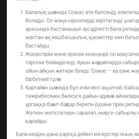
Балалық шағында Олжас өте белсенді, еліктегі
болады. Ол жаңа нәрселерді зерттегенді ұнат
арасында бастамашыл әрі әділетті бала ретінд
жастан-ақ көшбасшылық қасиеттер мен баты
бастайды.
Жасөспірім және ересек кезеңінде ол мақсаткер
тәртіпке бейімделеді. Қиын жағдайларда сабырл
ойын айқын жеткізе біледі. Олжас – өз ісіне ж
бірбеткей тұлға.
Қартайған шағында бұл есім иесі ақылгөй, байса
тәжірибесімен бөлісуге дайын адамға айналады.
ұрпаққа бағыт-бағдар беретін рухани тірек ретін
Жеткен жетістіктерін саралап, өмірге сабырлы
қарайды.
Бала кезден дана қартқа дейінгі өзгерістер оның 