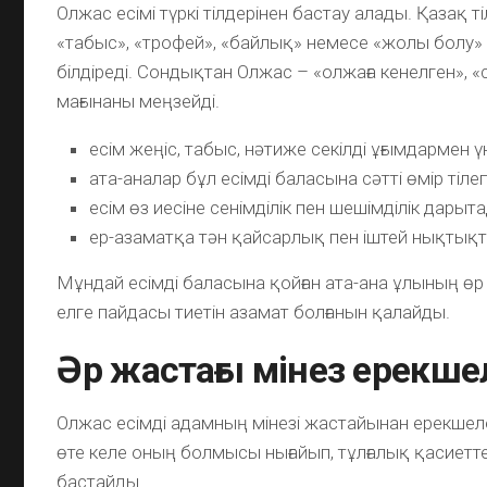
Олжас есімі түркі тілдерінен бастау алады. Қазақ т
«табыс», «трофей», «байлық» немесе «жолы болу»
білдіреді. Сондықтан Олжас – «олжаға кенелген», «с
мағынаны меңзейді.
есім жеңіс, табыс, нәтиже секілді ұғымдармен ү
ата-аналар бұл есімді баласына сәтті өмір тіле
есім өз иесіне сенімділік пен шешімділік дарыт
ер-азаматқа тән қайсарлық пен іштей нықтықты
Мұндай есімді баласына қойған ата-ана ұлының өр
елге пайдасы тиетін азамат болғанын қалайды.
Әр жастағы мінез ерекшел
Олжас есімді адамның мінезі жастайынан ерекшел
өте келе оның болмысы нығайып, тұлғалық қасиетте
бастайды.