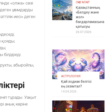
ілінде «олжa» сөзі
ОҚИҒАЛАР
Қазақстанның
 деген ұғымдарды
«Белдеу және
әттілік иесі» деген
жол»
бағдарламасына
қатысуы
26.07.2026
ндеседі;
п қояды;
ады;
 білдіреді.
 рухты, абыройлы,
АСТРОЛОГИЯ
Қай зодиак белгісі
іктері
ең сезімтал?
14.04.2026
еніп тұрады. Уақыт
рі анық көріне