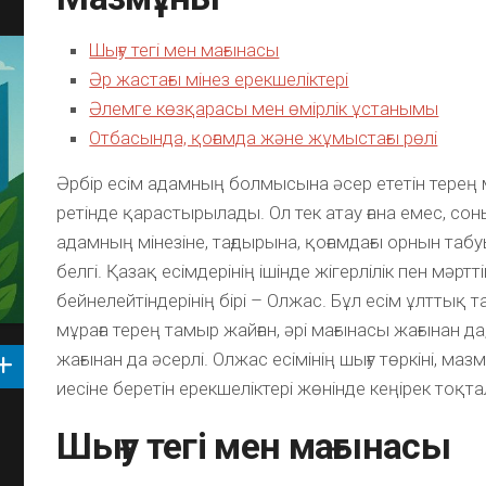
Шығу тегі мен мағынасы
Әр жастағы мінез ерекшеліктері
Әлемге көзқарасы мен өмірлік ұстанымы
Отбасында, қоғамда және жұмыстағы рөлі
Әрбір есім адамның болмысына әсер ететін терең
ретінде қарастырылады. Ол тек атау ғана емес, со
адамның мінезіне, тағдырына, қоғамдағы орнын таб
белгі. Қазақ есімдерінің ішінде жігерлілік пен мәртті
бейнелейтіндерінің бірі – Олжас. Бұл есім ұлттық 
мұраға терең тамыр жайған, әрі мағынасы жағынан 
жағынан да әсерлі. Олжас есімінің шығу төркіні, м
иесіне беретін ерекшеліктері жөнінде кеңірек тоқта
Шығу тегі мен мағынасы