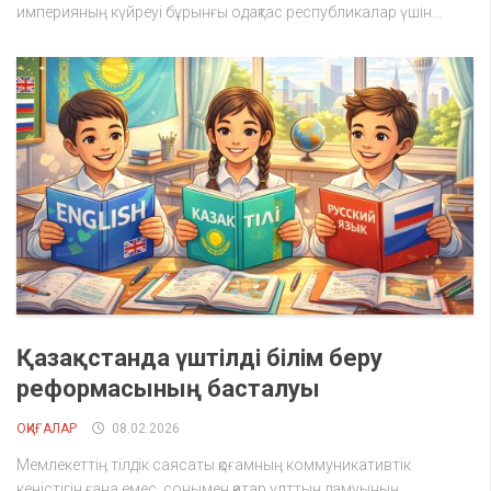
империяның күйреуі бұрынғы одақтас республикалар үшін...
Қазақстанда үштілді білім беру
реформасының басталуы
ОҚИҒАЛАР
08.02.2026
Мемлекеттің тілдік саясаты қоғамның коммуникативтік
кеңістігін ғана емес, сонымен қатар ұлттың дамуының