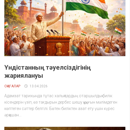
Үндістанның тәуелсіздігінің
жариялануы
ОҚИҒАЛАР
13.04.2026
Адамзат тарихында тұтас халықтардың отаршылдық билік
кісендерін үзіп, өз тағдырын дербес шешу құқығын мәлімдеген
көптеген сәттер белгілі. Бөтен биліктен азат ету үшін күрес
әрқашан...