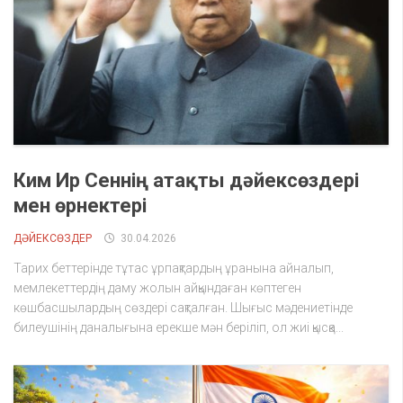
Ким Ир Сеннің атақты дәйексөздері
мен өрнектері
ДӘЙЕКСӨЗДЕР
30.04.2026
Тарих беттерінде тұтас ұрпақтардың ұранына айналып,
мемлекеттердің даму жолын айқындаған көптеген
көшбасшылардың сөздері сақталған. Шығыс мәдениетінде
билеушінің даналығына ерекше мән беріліп, ол жиі қысқа...