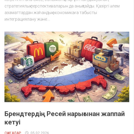
стратегиялық перспективаларын да анықтайды. Қазіргі әлем
азаматтардан жаһандық экономикаға табысты
интеграциялану және...
Брендтердің Ресей нарығынан жаппай
кетуі
ОҚИҒАЛАР
05.02.2026