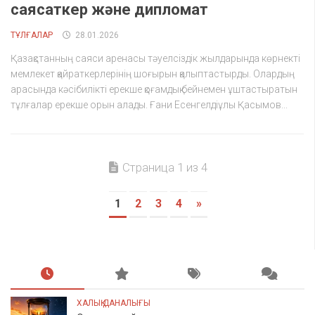
саясаткер және дипломат
ТҰЛҒАЛАР
28.01.2026
Қазақстанның саяси аренасы тәуелсіздік жылдарында көрнекті
мемлекет қайраткерлерінің шоғырын қалыптастырды. Олардың
арасында кәсібилікті ерекше қоғамдық бейнемен ұштастыратын
тұлғалар ерекше орын алады. Ғани Есенгелдіұлы Қасымов...
Страница 1 из 4
1
2
3
4
»
ХАЛЫҚ ДАНАЛЫҒЫ