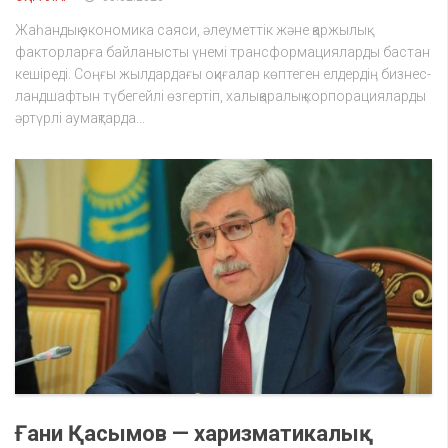
Жаһандық экономика саяси, әлеуметтік және қаржылық
факторларға байланысты үнемі трансформацияларды бастан
кешіреді. Соңғы жылдардағы оқиғалар көптеген елдердің бизнес-
ландшафтын түбегейлі өзгертіп, халықаралық корпорацияларды
әртүрлі аумақтарда...
Ғани Қасымов — харизматикалық