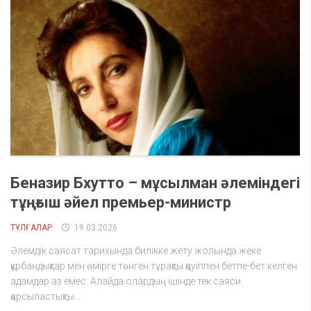
Беназир Бхутто – мұсылман әлеміндегі
тұңғыш әйел премьер-министр
ТҰЛҒАЛАР
19.03.2026
Әлемдік саясат тарихында билікке жету жолында жеке
құрбандықтар мен өмірге төнген тұрақты қауіппен бетпе-бет келген
адамдар аз емес. Алайда олардың ішінде тек саяси
қарсыластықты...