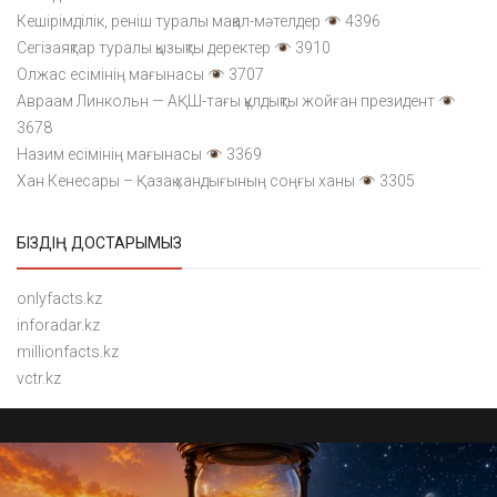
Кешірімділік, реніш туралы мақал-мәтелдер
4396
Сегізаяқтар туралы қызықты деректер
3910
Олжас есімінің мағынасы
3707
Авраам Линкольн — АҚШ-тағы құлдықты жойған президент
3678
Назим есімінің мағынасы
3369
Хан Кенесары – Қазақ хандығының соңғы ханы
3305
БІЗДІҢ ДОСТАРЫМЫЗ
onlyfacts.kz
inforadar.kz
millionfacts.kz
vctr.kz