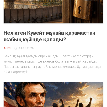
Неліктен Кувейт мұнайға қарамастан
жабық күйінде қалады?
АЗИЯ
14.06.2026
Байлықтың өзі қоғамды сирек ашады — ол тек өзгерістердің
мүмкін немесе керісінше қажетсіз болатын жағдай жасайды.
Парсы шығанағының мұнайлы монархиялары бұл заңдылықты
айқын көрсетеді:...