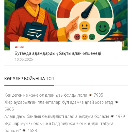
АЗИЯ
Бутанда адамдардың бақыты қалай өлшенеді
10.05.2025
КӨРУЛЕР БОЙЫНША ТОП
Кек деген не және ол қалай қызық болды лола
7905
Жер аударылған планеталар: бұл адамға қалай әсер етеді
5965
Алақандағы байлыққа бейімділікті қалай анықтауға болады
4979
«Қошқар мүйіз» оюы нені білдіреді және оны қайдан табуға
болады?
4538