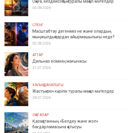
Оқиға, кездейсоқтық туралы мақал-мәтелдер
05.08.2026
СЛЕНГ
Масштабтау дегеніміз не және олардың
мыңжылдықтардан айырмашылығы неде?
02.08.2026
АТТАР
Дильназ есімінің мағынасы
31.07.2026
ХАЛЫҚ ДАНАЛЫҒЫ
Жастық пен кәрілік туралы мақал-мәтелдер
28.07.2026
ОҚИҒАЛАР
Қазақстанның «Белдеу және жол»
бағдарламасына қатысуы