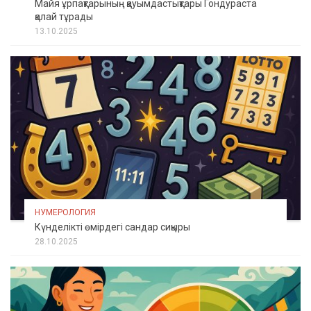
Майя ұрпақтарының қауымдастықтары Гондураста
қалай тұрады
13.10.2025
НУМЕРОЛОГИЯ
Күнделікті өмірдегі сандар сиқыры
28.10.2025