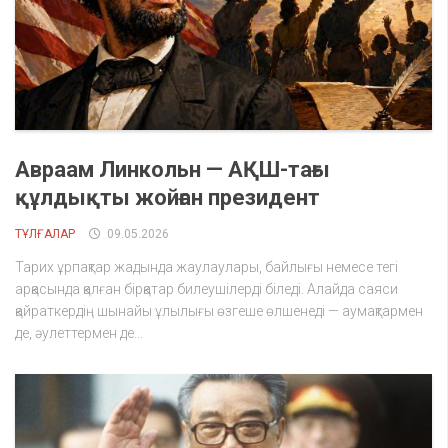
Авраам Линкольн — АҚШ-тағы
құлдықты жойған президент
ТҰЛҒАЛАР
09.05.2026
Тарих ұрпақтар жадында жаулаулары, байлығы немесе тегі
арқасында қалған бірқатар билеушілерді біледі. Алайда саяси
қайраткердің шынайы ұлылығы өзгеше өлшенеді — аумақтармен
де, әулеттермен де...