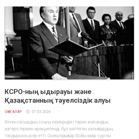
КСРО-ның ыдырауы және
Қазақстанның тәуелсіздік алуы
ОҚИҒАЛАР
07.03.2026
Өткен ғасырдың соңғы кезеңіндегі тарих жаһандық
өзгерістермен ерекшеленді, бұл көптеген халықтардың
тағдырына әсер етті. Онжылдықтар бойы өмір сүрген