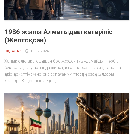
1986 жылы Алматыдағы көтеріліс
(Желтоқсан)
ОҚИҒАЛАР
18.07.2026
Халық толқулары ешқашан бос жерден туындамайды — әрбір
бұқаралық шығу артында жинақталған наразылықтың, таланған
қадір-қасиеттің және іске аспаған үміттердің ұзақ жылдары
жатады. Кеңестік кезеңнің...