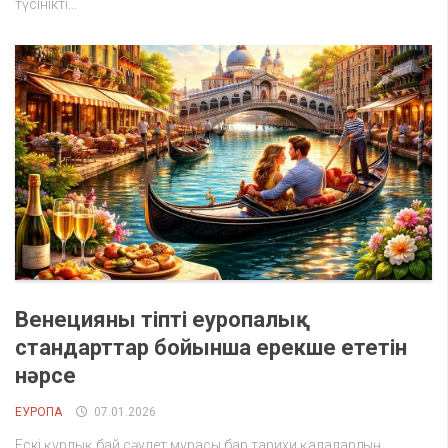
түсінікті...
Венецияны тіпті еуропалық
стандарттар бойынша ерекше ететін
нәрсе
ЕУРОПА
07.01.2026
Ескі құрлық бай сәулет мұрасы бар тарихи қалалардың