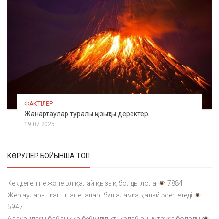
ФАКТІЛЕР
Жанартаулар туралы қызықты деректер
19.07.2025
КӨРУЛЕР БОЙЫНША ТОП
Кек деген не және ол қалай қызық болды лола
7884
Жер аударылған планеталар: бұл адамға қалай әсер етеді
5947
Алақандағы байлыққа бейімділікті қалай анықтауға болады