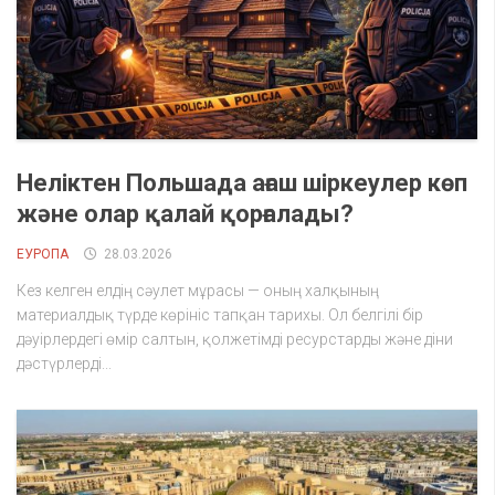
Неліктен Польшада ағаш шіркеулер көп
және олар қалай қорғалады?
ЕУРОПА
28.03.2026
Кез келген елдің сәулет мұрасы — оның халқының
материалдық түрде көрініс тапқан тарихы. Ол белгілі бір
дәуірлердегі өмір салтын, қолжетімді ресурстарды және діни
дәстүрлерді...