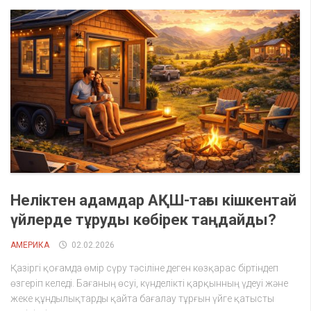
Неліктен адамдар АҚШ-тағы кішкентай
үйлерде тұруды көбірек таңдайды?
АМЕРИКА
02.02.2026
Қазіргі қоғамда өмір сүру тәсіліне деген көзқарас біртіндеп
өзгеріп келеді. Бағаның өсуі, күнделікті қарқынның үдеуі және
жеке құндылықтарды қайта бағалау тұрғын үйге қатысты