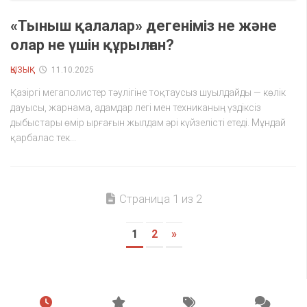
«Тыныш қалалар» дегеніміз не және
олар не үшін құрылған?
ҚЫЗЫҚ
11.10.2025
Қазіргі мегаполистер тәулігіне тоқтаусыз шуылдайды — көлік
дауысы, жарнама, адамдар легі мен техниканың үздіксіз
дыбыстары өмір ырғағын жылдам әрі күйзелісті етеді. Мұндай
қарбалас тек...
Страница 1 из 2
1
2
»