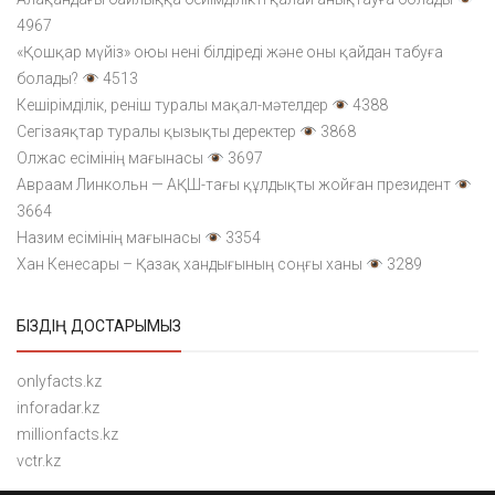
4967
«Қошқар мүйіз» оюы нені білдіреді және оны қайдан табуға
болады?
4513
Кешірімділік, реніш туралы мақал-мәтелдер
4388
Сегізаяқтар туралы қызықты деректер
3868
Олжас есімінің мағынасы
3697
Авраам Линкольн — АҚШ-тағы құлдықты жойған президент
3664
Назим есімінің мағынасы
3354
Хан Кенесары – Қазақ хандығының соңғы ханы
3289
БІЗДІҢ ДОСТАРЫМЫЗ
onlyfacts.kz
inforadar.kz
millionfacts.kz
vctr.kz