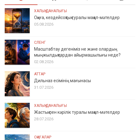
ХАЛЫҚ ДАНАЛЫҒЫ
Оқиға, кездейсоқтық туралы мақал-мәтелдер
05.08.2026
СЛЕНГ
Масштабтау дегеніміз не және олардың
мыңжылдықтардан айырмашылығы неде?
02.08.2026
АТТАР
Дильназ есімінің мағынасы
31.07.2026
ХАЛЫҚ ДАНАЛЫҒЫ
Жастық пен кәрілік туралы мақал-мәтелдер
28.07.2026
ОҚИҒАЛАР