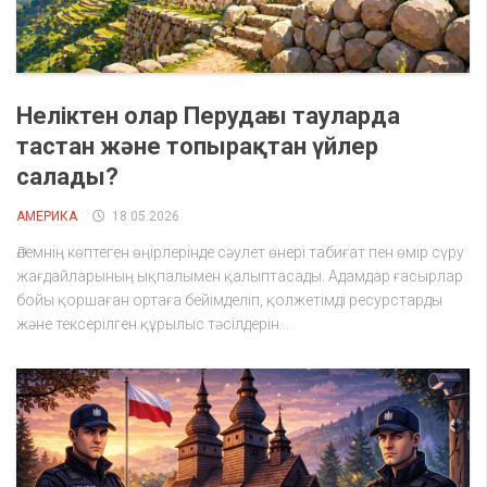
Неліктен олар Перудағы тауларда
тастан және топырақтан үйлер
салады?
АМЕРИКА
18.05.2026
Әлемнің көптеген өңірлерінде сәулет өнері табиғат пен өмір сүру
жағдайларының ықпалымен қалыптасады. Адамдар ғасырлар
бойы қоршаған ортаға бейімделіп, қолжетімді ресурстарды
және тексерілген құрылыс тәсілдерін...