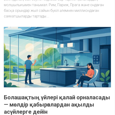
молшылығымен танымал. Рим, Париж, Прага және ондаған
басқа орындар жыл сайын бүкіл әлемнен миллиондаған
саяхатшыларды тартады....
Болашақтың үйлері қалай орналасады
— мөлдір қабырғалардан ақылды
асүйлерге дейін