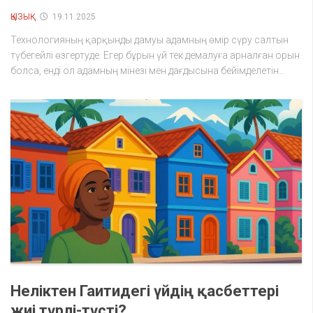
ҚЫЗЫҚ
19.11.2025
Технологияның қарқынды дамуы адамның өмір сүру салтын
түбегейлі өзгертуде. Егер бұрын үй тек демалуға арналған орын
болса, енді ол адамның мінезі мен дағдысына бейімделетін...
Неліктен Гаитидегі үйдің қасбеттері
жиі түрлі-түсті?