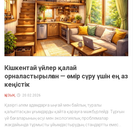
Кішкентай үйлер қалай
орналастырылған — өмір сүру үшін ең аз
кеңістік
ҚЫЗЫҚ
20.02.2026
Қазіргі әлем адамдарға ыңғай мен байлық туралы
қалыптасқан ұғымдарды қайта қарауға мәжбүрлейді. Тұрғын
үй бағаларының өсуі мен экологиялық проблемалар
жағдайында тұрмысты ұйымдастырудың стандартты емес...