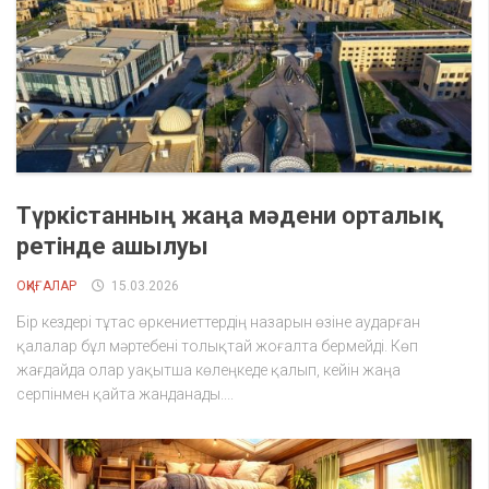
Түркістанның жаңа мәдени орталық
ретінде ашылуы
ОҚИҒАЛАР
15.03.2026
Бір кездері тұтас өркениеттердің назарын өзіне аударған
қалалар бұл мәртебені толықтай жоғалта бермейді. Көп
жағдайда олар уақытша көлеңкеде қалып, кейін жаңа
серпінмен қайта жанданады....