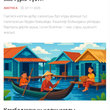
АМЕРИКА
07.11.2025
Гаитиге келген әрбір саяхатшы бұл елдің ерекше түс
палитрасын бірден байқайды. Көшелер бойындағы үйлердің
барлығы дерлік ашық түске боялған — көк, сары, қызғылт,
жасыл...