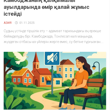
Камбоджаның қалқымалы
ауылдарында өмір қалай жұмыс
істейді
АЗИЯ
01.11.2025
Судың үстінде тіршілік ету – адамзат тарихындағы ең ерекше
бейімделудің бірі. Камбоджада, Тонлесап көлі маңында,
жүздеген отбасы өз үйлерін жерге емес, су бетіне тұрғызған....