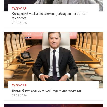
ТҰЛҒАЛАР
Конфуций – Шығыс әлемінің ойлауын өзгерткен
философ
23.09.2025
ТҰЛҒАЛАР
Болат Өтемұратов – кәсіпкер және меценат
23.01.2026