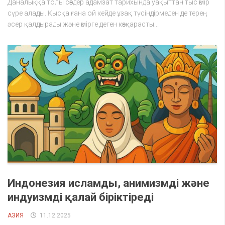
Даналыққа толы сөздер адамзат тарихында уақыттан тыс өмір
сүре алады. Қысқа ғана ой кейде ұзақ түсіндірмеден де терең
әсер қалдырады және өмірге деген көзқарасты...
Индонезия исламды, анимизмді және
индуизмді қалай біріктіреді
АЗИЯ
11.12.2025