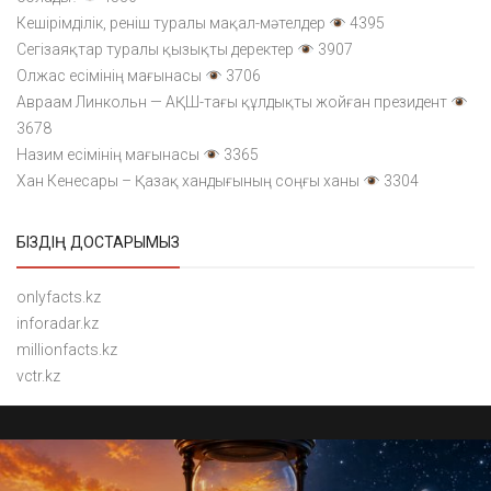
Кешірімділік, реніш туралы мақал-мәтелдер
4395
Сегізаяқтар туралы қызықты деректер
3907
Олжас есімінің мағынасы
3706
Авраам Линкольн — АҚШ-тағы құлдықты жойған президент
3678
Назим есімінің мағынасы
3365
Хан Кенесары – Қазақ хандығының соңғы ханы
3304
БІЗДІҢ ДОСТАРЫМЫЗ
onlyfacts.kz
inforadar.kz
millionfacts.kz
vctr.kz