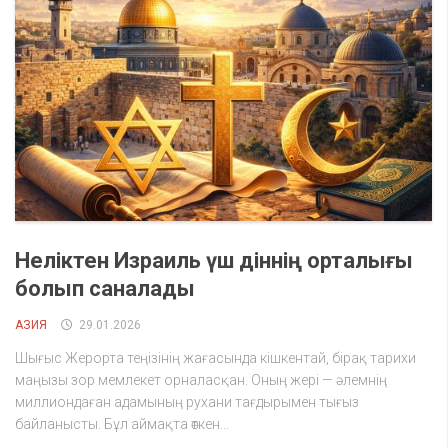
Неліктен Израиль үш діннің орталығы
болып саналады
АЗИЯ
29.01.2026
Шығыс Жерорта теңізінің жағасында кішкентай, бірақ тарихи
маңызы зор мемлекет орналасқан. Оның жері — әлемнің
миллиондаған адамының рухани тағдырымен тығыз
байланысты. Бұл аймақта өткен...