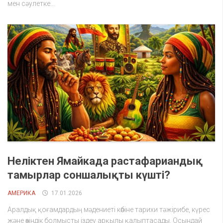
мен сәулетке...
Неліктен Ямайкада растафариандық
тамырлар соншалықты күшті?
АМЕРИКА
17.01.2026
Аралдық қоғамдардың мәдениеті көбіне тарихи тәжірибе, күрес
және өзіндік болмысты іздеу арқылы қалыптасады. Осындай