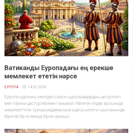
Ватиканды Еуропадағы ең ерекше
мемлекет ететін нәрсе
ЕУРОПА
14.02.2026
Еуропа құрлығы ежелден саяси құрылымдардың әртүрлілігі
мен тарихи дәстүрлерімен танымал. Көптеген елдер арасында
мемлекеттілік тұжырымдамасына қарсы келетін шын мәнінде
бірегей бір егеменді бірлік ерекше...