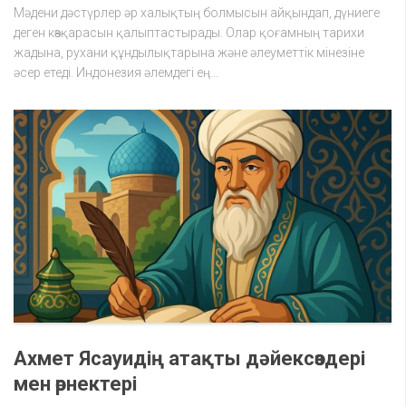
Мәдени дәстүрлер әр халықтың болмысын айқындап, дүниеге
деген көзқарасын қалыптастырады. Олар қоғамның тарихи
жадына, рухани құндылықтарына және әлеуметтік мінезіне
әсер етеді. Индонезия әлемдегі ең...
Ахмет Ясауидің атақты дәйексөздері
мен өрнектері