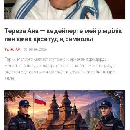
Тереза ​​Ана — кедейлерге мейірімділік
пен көмек көрсетудің символы
ТҰЛҒАЛАР
08.06.2026
Тарих өзгелерге қызмет етуге өмірін арнаған адамдарды
жеткілікті білсе де, олардың тек аз ғана бөлігі жеке таңдауды
ондаған елді қамтыған жаһандық қозғалысқа айналдыра
алды....