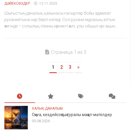
ДӘЙЕКСӨЗДЕР
12.11.2025
Шығыстың даналық қазынасы ғасырлар бойы адамзат
руханиятына нәр беріп келеді. Сол рухани мұраның алтын
өзегінде – сопылық ілімнің көрнекті өкілі, ұлы ойшыл әрі ақын...
Страница 1 из 3
1
2
3
»
ХАЛЫҚ ДАНАЛЫҒЫ
Оқиға, кездейсоқтық туралы мақал-мәтелдер
05.08.2026