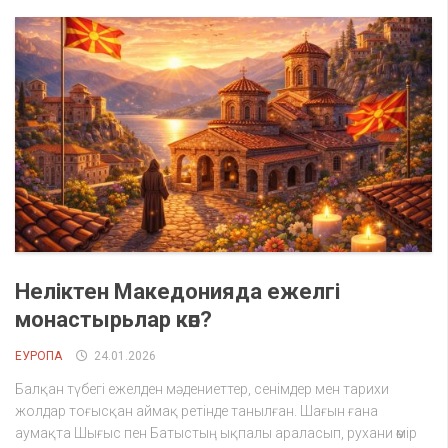
Неліктен Македонияда ежелгі
монастырьлар көп?
ЕУРОПА
24.01.2026
Балқан түбегі ежелден мәдениеттер, сенімдер мен тарихи
жолдар тоғысқан аймақ ретінде танылған. Шағын ғана
аумақта Шығыс пен Батыстың ықпалы араласып, рухани өмір