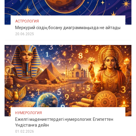
АСТРОЛОГИЯ
Меркурий сіздің босану диаграммаңызда не айтады
20.06.2025
НУМЕРОЛОГИЯ
Ежелгі мәдениеттердегі нумерология: Египеттен
Үндістанға дейін
01.02.2026