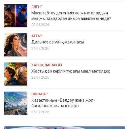
СЛЕНГ
Масштабтау дегеніміз не және олардың
мыңжылдықтардан айырмашылығы неде?
02.08.2026
АТТАР
Дильназ есімінің мағынасы
31.07.2026
ХАЛЫҚ ДАНАЛЫҒЫ
Жастық пен кәрілік туралы мақал-мәтелдер
28.07.2026
ОҚИҒАЛАР
Қазақстанның «Белдеу және жол»
бағдарламасына қатысуы
26.07.2026