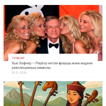
ТҰЛҒАЛАР
Хью Хефнер — Playboy негізін қалаушы және мәдени
революцияның символы
06.01.2026