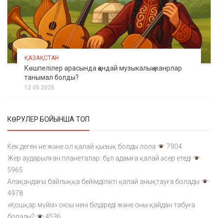
ҚАЗАҚСТАН
Көшпелілер арасында қандай музыкалық жанрлар
танымал болды?
12.05.2025
КӨРУЛЕР БОЙЫНША ТОП
Кек деген не және ол қалай қызық болды лола
7904
Жер аударылған планеталар: бұл адамға қалай әсер етеді
5965
Алақандағы байлыққа бейімділікті қалай анықтауға болады
4978
«Қошқар мүйіз» оюы нені білдіреді және оны қайдан табуға
болады?
4536