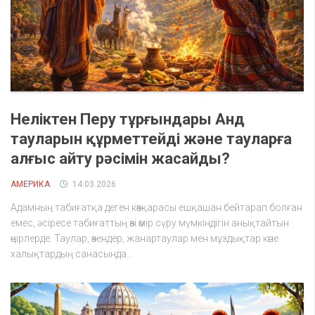
Неліктен Перу тұрғындары Анд
тауларын құрметтейді және тауларға
алғыс айту рәсімін жасайды?
АМЕРИКА
14.03.2026
Адамның табиғатқа деген көзқарасы ешқашан бейтарап болған
емес, әсіресе табиғаттың өзі өмір сүру мүмкіндігін анықтайтын
өңірлерде. Таулар, өзендер, жанартаулар мен мұздықтар көне
халықтардың санасында...