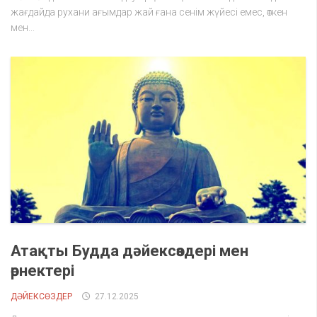
жағдайда рухани ағымдар жай ғана сенім жүйесі емес, өткен
мен...
Атақты Будда дәйексөздері мен
өрнектері
ДӘЙЕКСӨЗДЕР
27.12.2025