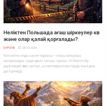
Неліктен Польшада ағаш шіркеулер көп
және олар қалай қорғалады?
ЕУРОПА
28.03.2026
Кез келген елдің сәулет мұрасы — оның халқының
материалдық түрде көрініс тапқан тарихы. Ол белгілі бір
дәуірлердегі өмір салтын, қолжетімді ресурстарды және діни
дәстүрлерді...