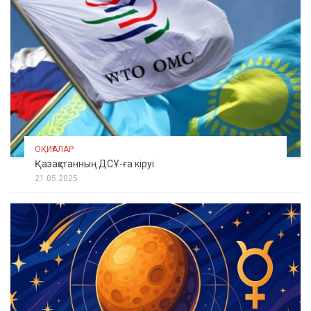
ОҚИҒАЛАР
Қазақстанның ДСҰ-ға кіруі
21.05.2025