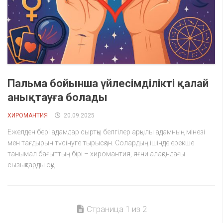
Пальма бойынша үйлесімділікті қалай
анықтауға болады
ХИРОМАНТИЯ
20.09.2025
Ежелден бері адамдар сыртқы белгілер арқылы адамның мінезі
мен тағдырын түсінуге тырысқан. Солардың ішінде ерекше
танымал бағыттың бірі – хиромантия, яғни алақандағы
сызықтарды оқу...
Страница 1 из 2