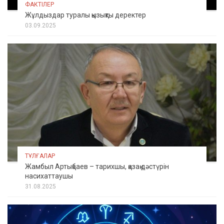
ФАКТІЛЕР
Жұлдыздар туралы қызықты деректер
03.09.2025
ТҰЛҒАЛАР
Жамбыл Артықбаев – тарихшы, қазақ дәстүрін
насихаттаушы
31.08.2025