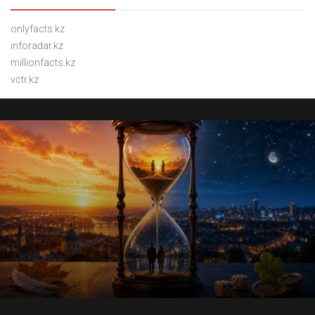
onlyfacts.kz
inforadar.kz
millionfacts.kz
vctr.kz