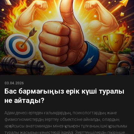
03.04.2026
Бас бармағыңыз ерік күші туралы
не айтады?
Адам денесі ертеден ғалымдардың, психологтардың және
физиогномистердің зерттеу объектісіне айналды, олардың
әрқайсысы анатомиядан мінез-құлық пен тұлғаның ішкі құрылымы
туралы жасырын кеңестерді іздейді. Зерттеушілердің пікірінше,...