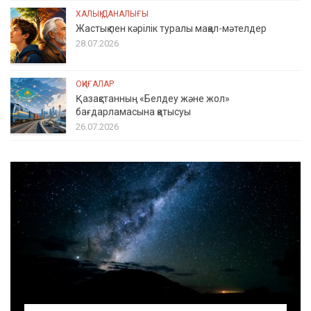
ХАЛЫҚ ДАНАЛЫҒЫ
Жастық пен кәрілік туралы мақал-мәтелдер
28.07.2026
ОҚИҒАЛАР
Қазақстанның «Белдеу және жол»
бағдарламасына қатысуы
26.07.2026