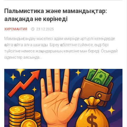
Пальмистика және мамандықтар:
алақанда не көрінеді
ХИРОМАНТИЯ
23.12.2025
Мамандық таңдау мәселесі адам өмірінде әртүрлі кезеңдерде
қайта-қайта алға шығады. Біреу қабілетіне сүйенсе, енді бірі
түйсігіне немесе жақындарының кеңесіне мән береді. Осындай
ізденістер аясында...