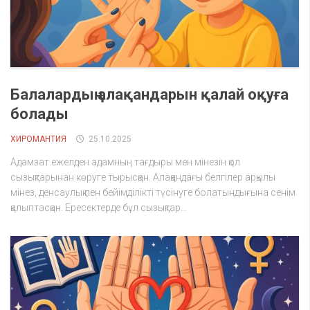
Балалардың алақандарын қалай оқуға
болады
ХИРОМАНТИЯ
25.10.2025
Адамзат ежелден адамның тағдыры мен мінезін қол
сызықтарынан көруге тырысқан. Алақандағы белгілер арқылы
мінез, денсаулық пен бейімділікті түсінуге болатындығына сенім
қалыптасқан. Ересектерде бұл сызықтар...