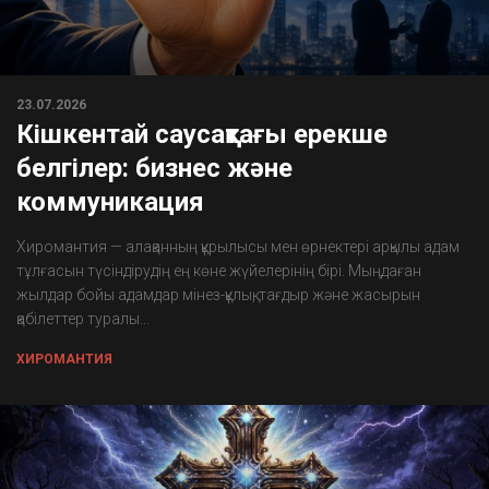
23.07.2026
Кішкентай саусақтағы ерекше
белгілер: бизнес және
коммуникация
Хиромантия — алақанның құрылысы мен өрнектері арқылы адам
тұлғасын түсіндірудің ең көне жүйелерінің бірі. Мыңдаған
жылдар бойы адамдар мінез-құлық, тағдыр және жасырын
қабілеттер туралы...
ХИРОМАНТИЯ