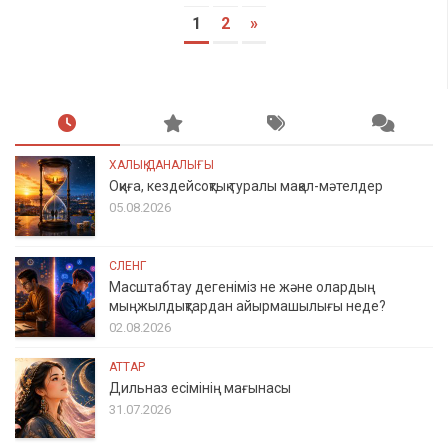
1
2
»
ХАЛЫҚ ДАНАЛЫҒЫ
Оқиға, кездейсоқтық туралы мақал-мәтелдер
05.08.2026
СЛЕНГ
Масштабтау дегеніміз не және олардың
мыңжылдықтардан айырмашылығы неде?
02.08.2026
АТТАР
Дильназ есімінің мағынасы
31.07.2026