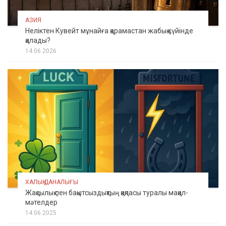
АЗИЯ
Неліктен Кувейт мұнайға қарамастан жабық күйінде
қалады?
14.06.2026
ХАЛЫҚ ДАНАЛЫҒЫ
Жақсылық пен бақытсыздықтың қақпасы туралы мақал-
мәтелдер
14.06.2025