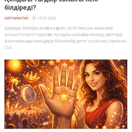
білдіреді?
ХИРОМАНТИЯ
15.01.2026
Адамдар ежелден алақанға қарап, өз болмысын және өмір
жолын түсінуге тырысқан. Қолдағы сызықтар мінезді, әдеттерді
және маңызды кезеңдерді бейнелейді деген түсінік кең таралған.
Сол...