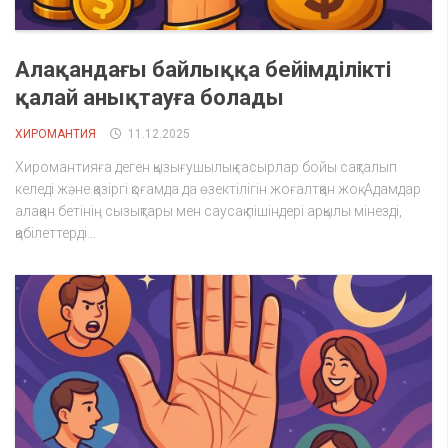
Алақандағы байлыққа бейімділікті
қалай анықтауға болады
ХИРОМАНТИЯ
11.12.2025
Хиромантияға деген қызығушылық ғасырлар бойы сақталып
келеді және қазіргі қоғамда да өзектілігін жоғалтқан жоқ. Адамдар
алақан бетінің сызықтары мен саусақ пішіндері арқылы мінезді,
қабілеттерді...