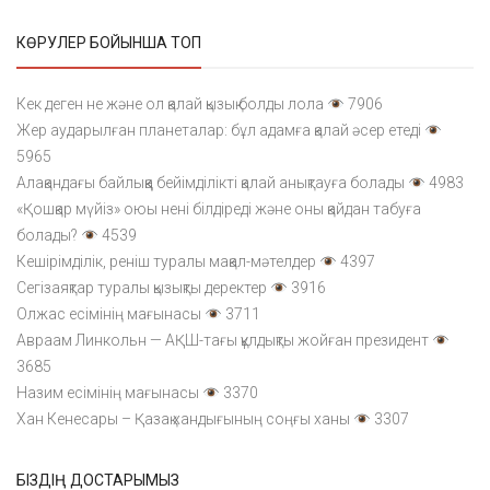
КӨРУЛЕР БОЙЫНША ТОП
Кек деген не және ол қалай қызық болды лола
7906
Жер аударылған планеталар: бұл адамға қалай әсер етеді
5965
Алақандағы байлыққа бейімділікті қалай анықтауға болады
4983
«Қошқар мүйіз» оюы нені білдіреді және оны қайдан табуға
болады?
4539
Кешірімділік, реніш туралы мақал-мәтелдер
4397
Сегізаяқтар туралы қызықты деректер
3916
Олжас есімінің мағынасы
3711
Авраам Линкольн — АҚШ-тағы құлдықты жойған президент
3685
Назим есімінің мағынасы
3370
Хан Кенесары – Қазақ хандығының соңғы ханы
3307
БІЗДІҢ ДОСТАРЫМЫЗ