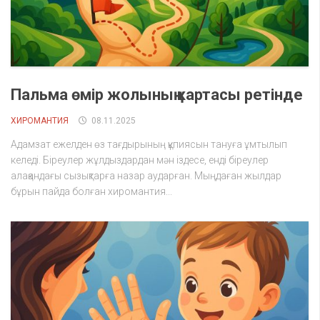
Пальма өмір жолының картасы ретінде
ХИРОМАНТИЯ
08.11.2025
Адамзат ежелден өз тағдырының құпиясын тануға ұмтылып
келеді. Біреулер жұлдыздардан мән іздесе, енді біреулер
алақандағы сызықтарға назар аударған. Мыңдаған жылдар
бұрын пайда болған хиромантия...