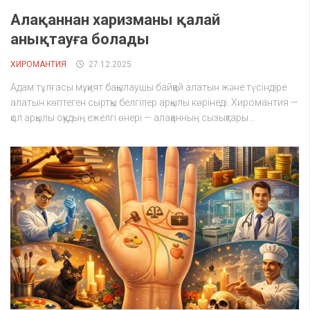
Алақаннан харизманы қалай
анықтауға болады
ХИРОМАНТИЯ
27.12.2025
Адам тұлғасы мұқият бақылаушы байқай алатын және түсіндіре
алатын көптеген сыртқы белгілер арқылы көрінеді. Хиромантия —
қол арқылы оқудың ежелгі өнері — алақанның сызықтары...