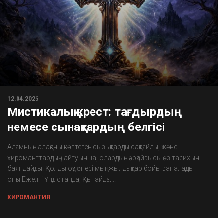
12.04.2026
Мистикалық крест: тағдырдың
немесе сынақтардың белгісі
Адамның алақаны көптеген сызықтарды сақтайды, және
хироманттардың айтуынша, олардың әрқайсысы өз тарихын
баяндайды. Қолды оқу өнері мыңжылдықтар бойы саналады –
оны Ежелгі Үндістанда, Қытайда,...
ХИРОМАНТИЯ