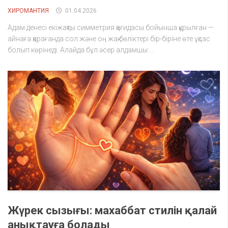
ХИРОМАНТИЯ
01.04.2026
Адам денесі екіжақты симметрия қағидасы бойынша құрылған —
айнаға қарағанда сол және оң жақ бөліктері бір-біріне өте ұқсас
болып көрінеді. Алайда бұл әсер алдамшы:...
Жүрек сызығы: махаббат стилін қалай
анықтауға болады