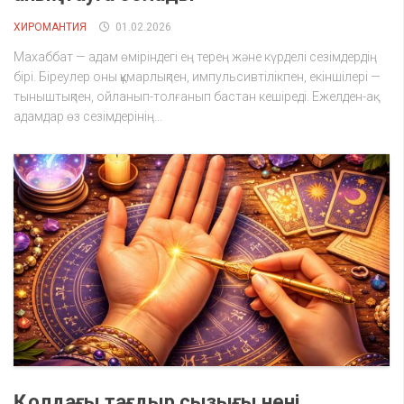
ХИРОМАНТИЯ
01.02.2026
Махаббат — адам өміріндегі ең терең және күрделі сезімдердің
бірі. Біреулер оны құмарлықпен, импульсивтілікпен, екіншілері —
тыныштықпен, ойланып-толғанып бастан кешіреді. Ежелден-ақ
адамдар өз сезімдерінің...
Қолдағы тағдыр сызығы нені