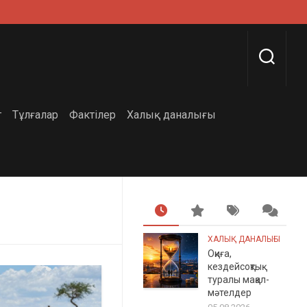
г
Тұлғалар
Фактілер
Халық даналығы
ХАЛЫҚ ДАНАЛЫҒЫ
Оқиға,
кездейсоқтық
туралы мақал-
мәтелдер