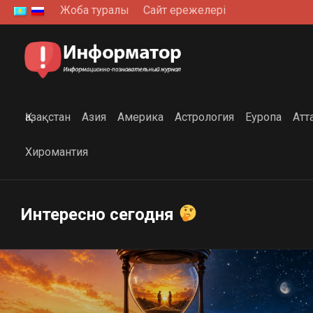
Skip
Жоба туралы
Сайт ережелері
to
content
Қазақстан
Азия
Америка
Астрология
Еуропа
Атт
Хиромантия
Интересно сегодня