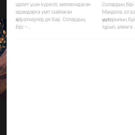
әділет үшін күресіп, миллиондаған
Солардың бірі
адамдарға үміт сыйлаған
Мандела, ол р
қайраткерлер де бар. Солардың
құқықтарының б
бірі –...
тұрып, әлемге..