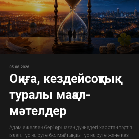
05.08.2026
Оқиға, кездейсоқтық
туралы мақал-
мәтелдер
Адам ежелден бері қоршаған дүниедегі хаостан тәртіп
іздеп, түсіндіруге болмайтынды түсіндіруге және кез