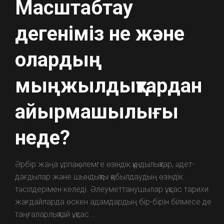
Масштабтау
дегеніміз не және
олардың
мыңжылдықтардан
айырмашылығы
неде?
Әрбір жаңа ұрпақ әлемге өзіндік құндылықтар, әдет-
дағдылар және шындықты қабылдаудың өзіндік
тәсілдерімен келеді. Әлеуметтанушылар ұқсас тарихи
жағдайларда өскен адамдардың бір-бірін білмесе де
таңғаларлықтай ұқсас...