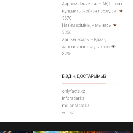
Авраам Линкольн — АҚШ-тағы
құлдықты жойған президент
3670
Назим есімінің мағынасы
3356
Хан Кенесары – Қазақ
хандығының соңғы ханы
3295
БІЗДІҢ ДОСТАРЫМЫЗ
onlyfacts.kz
inforadar.kz
millionfacts.kz
vctr.kz