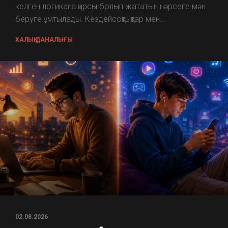
келген логикаға қарсы болып жататын нәрсеге мән
беруге ұмтылады. Кездейсоқтықтар мен...
ХАЛЫҚ ДАНАЛЫҒЫ
02.08.2026