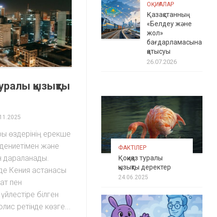
ОҚИҒАЛАР
Қазақстанның
«Белдеу және
жол»
бағдарламасына
қатысуы
26.07.2026
уралы қызықты
11.2025
ры өздерінің ерекше
дениетімен және
ФАКТІЛЕР
ен дараланады.
Қоқиқаз туралы
қызықты деректер
де Кения астанасы
24.06.2025
ат пен
үйлестіре білген
ис ретінде көзге...