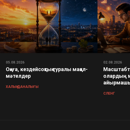
05.08.2026
02.08.2026
Оқиға, кездейсоқтық туралы мақал-
Масштабта
мәтелдер
олардың 
айырмашы
ХАЛЫҚ ДАНАЛЫҒЫ
СЛЕНГ