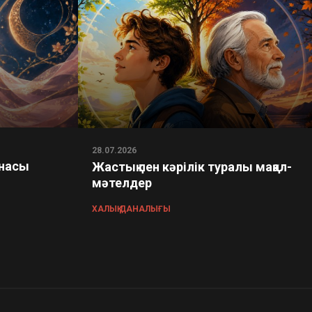
28.07.2026
ынасы
Жастық пен кәрілік туралы мақал-
мәтелдер
ХАЛЫҚ ДАНАЛЫҒЫ