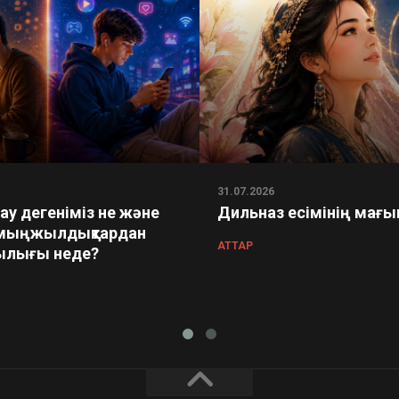
31.07.2026
у дегеніміз не және
Дильназ есімінің мағ
мыңжылдықтардан
АТТАР
лығы неде?