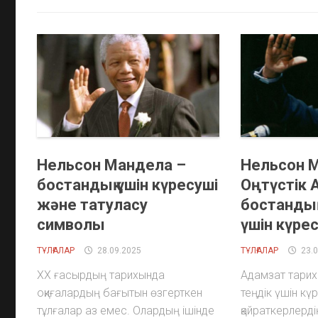
Нельсон Мандела –
Нельсон 
бостандық үшін күресуші
Оңтүстік
және татуласу
бостандық
символы
үшін күре
ТҰЛҒАЛАР
28.09.2025
ТҰЛҒАЛАР
23.
XX ғасырдың тарихында
Адамзат тарихы
оқиғалардың бағытын өзгерткен
теңдік үшін кү
тұлғалар аз емес. Олардың ішінде
қайраткерлерд