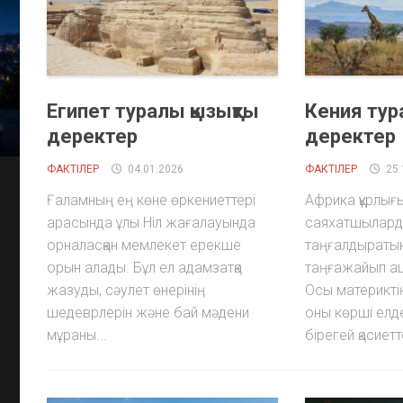
Египет туралы қызықты
Кения тур
деректер
деректер
ФАКТІЛЕР
04.01.2026
ФАКТІЛЕР
25.
Ғаламның ең көне өркениеттері
Африка құрлығ
арасында ұлы Ніл жағалауында
саяхатшыларды
орналасқан мемлекет ерекше
таңғалдыратын
орын алады. Бұл ел адамзатқа
таңғажайып а
жазуды, сәулет өнерінің
Осы материкті
шедеврлерін және бай мәдени
оны көрші елд
мұраны...
бірегей қасиетт