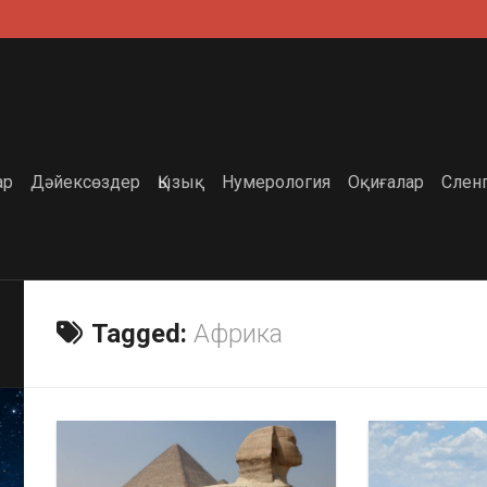
ар
Дәйексөздер
Қызық
Нумерология
Оқиғалар
Слен
Tagged:
Африка