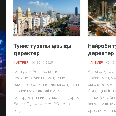
Тунис туралы қызықты
Найроби т
деректер
деректер
ФАКТІЛЕР
30.11.2025
ФАКТІЛЕР
15.
Солтүстік Африка көптеген
Африка қалала
ерекше табиғи аймақтар мен
ырғағымен, мә
ежелгі өркениеттердің ізі сақталған
өмір қарқыным
тарихи мекендерді қамтиды.
Солардың ішін
Солардың ішінде Тунис елінің орны
Найроби табиғ
бөлек. Бұл мемлекет Жерорта
заманауилықты 
теңізі...
ерекше мегапол