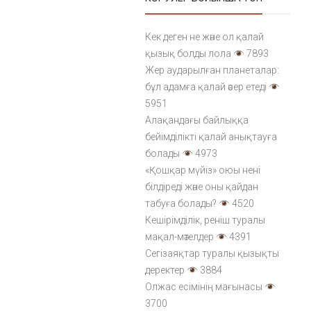
Кек деген не және ол қалай
қызық болды лола
7893
Жер аударылған планеталар:
бұл адамға қалай әсер етеді
5951
Алақандағы байлыққа
бейімділікті қалай анықтауға
болады
4973
«Қошқар мүйіз» оюы нені
білдіреді және оны қайдан
табуға болады?
4520
Кешірімділік, реніш туралы
мақал-мәтелдер
4391
Сегізаяқтар туралы қызықты
деректер
3884
Олжас есімінің мағынасы
3700