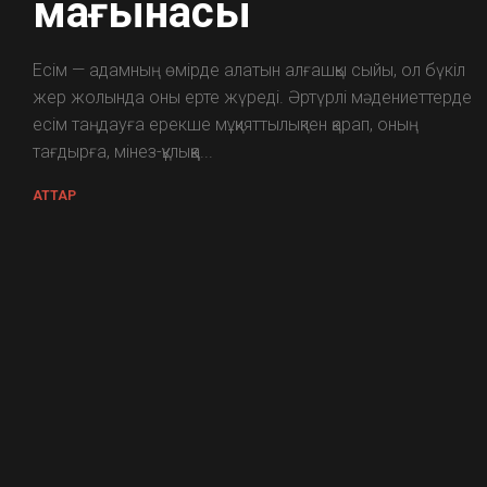
мағынасы
Есім — адамның өмірде алатын алғашқы сыйы, ол бүкіл
жер жолында оны ерте жүреді. Әртүрлі мәдениеттерде
есім таңдауға ерекше мұқияттылықпен қарап, оның
тағдырға, мінез-құлыққа...
АТТАР