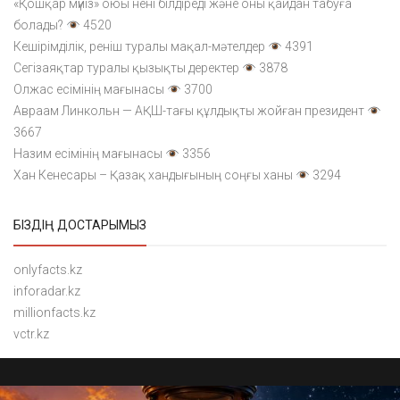
«Қошқар мүйіз» оюы нені білдіреді және оны қайдан табуға
болады?
4520
Кешірімділік, реніш туралы мақал-мәтелдер
4391
Сегізаяқтар туралы қызықты деректер
3878
Олжас есімінің мағынасы
3700
Авраам Линкольн — АҚШ-тағы құлдықты жойған президент
3667
Назим есімінің мағынасы
3356
Хан Кенесары – Қазақ хандығының соңғы ханы
3294
БІЗДІҢ ДОСТАРЫМЫЗ
onlyfacts.kz
inforadar.kz
millionfacts.kz
vctr.kz