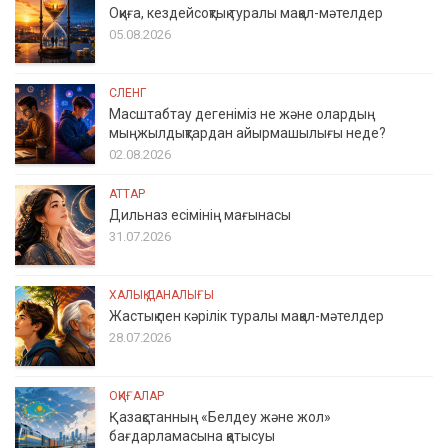
Оқиға, кездейсоқтық туралы мақал-мәтелдер
05.08.2026
СЛЕНГ
Масштабтау дегеніміз не және олардың
мыңжылдықтардан айырмашылығы неде?
02.08.2026
АТТАР
Дильназ есімінің мағынасы
31.07.2026
ХАЛЫҚ ДАНАЛЫҒЫ
Жастық пен кәрілік туралы мақал-мәтелдер
28.07.2026
ОҚИҒАЛАР
Қазақстанның «Белдеу және жол»
бағдарламасына қатысуы