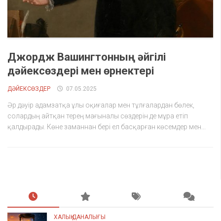
Джордж Вашингтонның әйгілі
дәйексөздері мен өрнектері
ДӘЙЕКСӨЗДЕР
07.05.2025
Әр дәуір адамзатқа ұлы оқиғалар мен тұлғалардан бөлек,
солардың айтқан терең мағыналы сөздерін де мұра етіп
қалдырады. Көне заманнан бері ел басқарған көсемдер мен...
ХАЛЫҚ ДАНАЛЫҒЫ