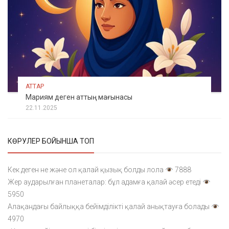
АТТАР
Мариям деген аттың мағынасы
22.11.2025
КӨРУЛЕР БОЙЫНША ТОП
Кек деген не және ол қалай қызық болды лола
7888
Жер аударылған планеталар: бұл адамға қалай әсер етеді
5950
Алақандағы байлыққа бейімділікті қалай анықтауға болады
4970