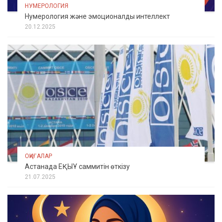
НУМЕРОЛОГИЯ
Нумерология және эмоционалды интеллект
20.12.2025
ОҚИҒАЛАР
Астанада ЕҚЫҰ саммитін өткізу
21.07.2025