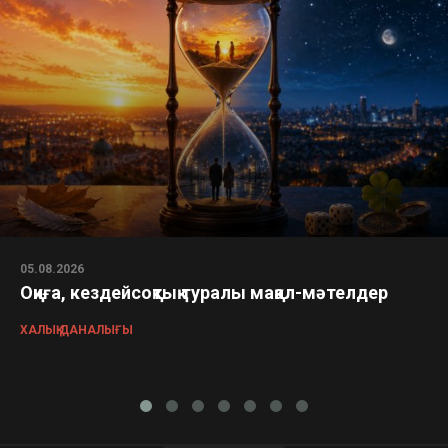
05.08.2026
Оқиға, кездейсоқтық туралы мақал-мәтелдер
ХАЛЫҚ ДАНАЛЫҒЫ