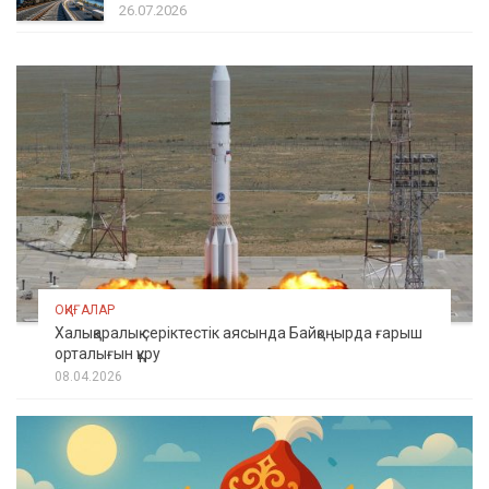
26.07.2026
ОҚИҒАЛАР
Халықаралық серіктестік аясында Байқоңырда ғарыш
орталығын құру
08.04.2026