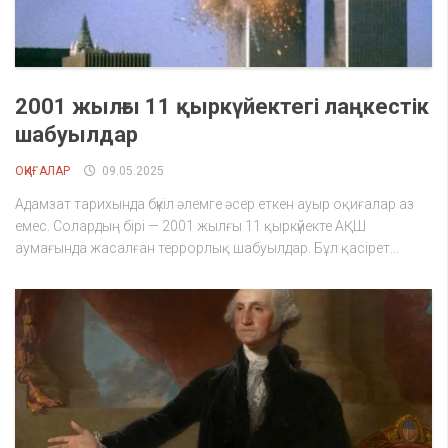
2001 жылғы 11 қыркүйектегі лаңкестік
шабуылдар
ОҚИҒАЛАР
09.05.2025
Адамзат тарихында бүкіл әлемге әсер еткен ауыр оқиғалар аз
емес. Солардың бірі — 2001 жылғы 11 қыркүйекте АҚШ
аумағында жасалған террорлық шабуылдар. Бұл қасірет...