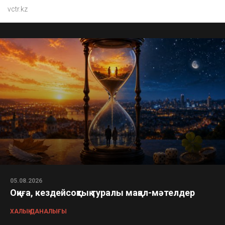
vctr.kz
05.08.2026
Оқиға, кездейсоқтық туралы мақал-мәтелдер
ХАЛЫҚ ДАНАЛЫҒЫ