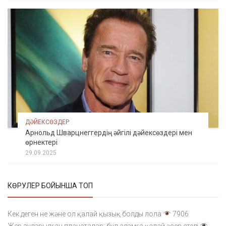
ДӘЙЕКСӨЗДЕР
Арнольд Шварцнеггердің әйгілі дәйексөздері мен
өрнектері
29.09.2025
КӨРУЛЕР БОЙЫНША ТОП
Кек деген не және ол қалай қызық болды лола
7906
Жер аударылған планеталар: бұл адамға қалай әсер етеді