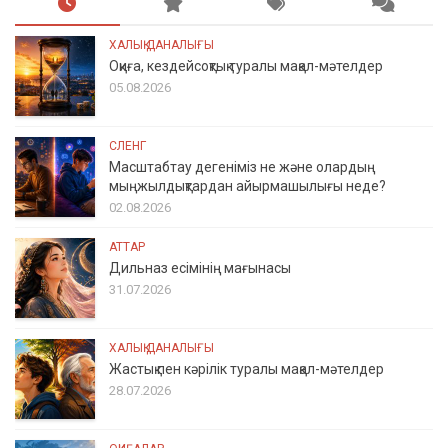
ХАЛЫҚ ДАНАЛЫҒЫ
Оқиға, кездейсоқтық туралы мақал-мәтелдер
05.08.2026
СЛЕНГ
Масштабтау дегеніміз не және олардың
мыңжылдықтардан айырмашылығы неде?
02.08.2026
АТТАР
Дильназ есімінің мағынасы
31.07.2026
ХАЛЫҚ ДАНАЛЫҒЫ
Жастық пен кәрілік туралы мақал-мәтелдер
28.07.2026