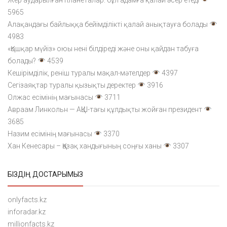
5965
Алақандағы байлыққа бейімділікті қалай анықтауға болады
4983
«Қошқар мүйіз» оюы нені білдіреді және оны қайдан табуға
болады?
4539
Кешірімділік, реніш туралы мақал-мәтелдер
4397
Сегізаяқтар туралы қызықты деректер
3916
Олжас есімінің мағынасы
3711
Авраам Линкольн — АҚШ-тағы құлдықты жойған президент
3685
Назим есімінің мағынасы
3370
Хан Кенесары – Қазақ хандығының соңғы ханы
3307
БІЗДІҢ ДОСТАРЫМЫЗ
onlyfacts.kz
inforadar.kz
millionfacts.kz