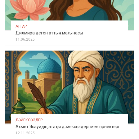
АТТАР
Дилмира деген аттың мағынасы
11.06.2025
ДӘЙЕКСӨЗДЕР
Ахмет Ясауидің атақты дәйексөздері мен өрнектері
12.11.2025