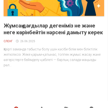
Жұмсақ дағдылар дегеніміз не және
неге көрінбейтін нәрсені дамыту керек
СЛЕНГ
26.06.2025
Қазіргі заманда табысты болу үшін кәсіби білім мен біліктілік
жеткіліксіз. Жеке қарым-қатынас, топпен жұмыс жасау және
өзгерістерге бейімделу қабілеті — барлық салада маңызды
рөл...