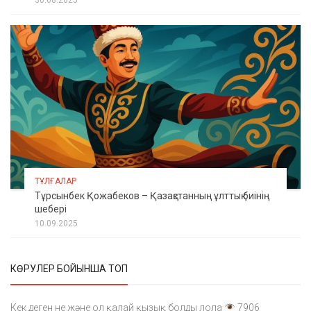
30.08.2025
ТҰЛҒАЛАР
Тұрсынбек Қожабеков – Қазақстанның ұлттық биінің
шебері
10.09.2025
КӨРУЛЕР БОЙЫНША ТОП
Кек деген не және ол қалай қызық болды лола
7906