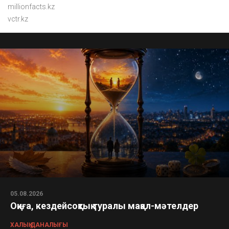
millionfacts.kz
vctr.kz
05.08.2026
Оқиға, кездейсоқтық туралы мақал-мәтелдер
ХАЛЫҚ ДАНАЛЫҒЫ