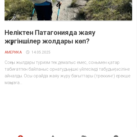
Неліктен Патагонияда жаяу
жүргіншілер жолдары көп?
АМЕРИКА
14.05.2025
Соңғы жылдары туризм тек демалыс емес, сонымен қатар
табиғатпен байланыс орнатудың, ішкі үйлесімді табудың тәсіліне
айналды. Осы орайда жаяу жүру бағыттары (треккинг) ерекше
маңызға...