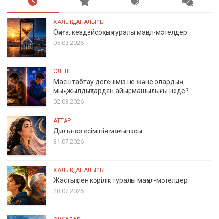
ХАЛЫҚ ДАНАЛЫҒЫ
Оқиға, кездейсоқтық туралы мақал-мәтелдер
05.08.2026
СЛЕНГ
Масштабтау дегеніміз не және олардың
мыңжылдықтардан айырмашылығы неде?
02.08.2026
АТТАР
Дильназ есімінің мағынасы
31.07.2026
ХАЛЫҚ ДАНАЛЫҒЫ
Жастық пен кәрілік туралы мақал-мәтелдер
28.07.2026