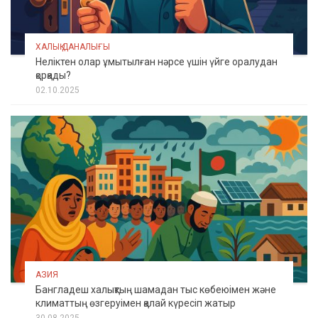
ХАЛЫҚ ДАНАЛЫҒЫ
Неліктен олар ұмытылған нәрсе үшін үйге оралудан
қорқады?
02.10.2025
АЗИЯ
Бангладеш халықтың шамадан тыс көбеюімен және
климаттың өзгеруімен қалай күресіп жатыр