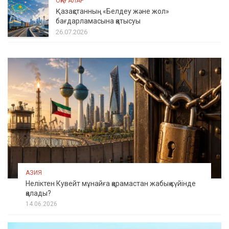
ОҚИҒАЛАР
Қазақстанның «Белдеу және жол»
бағдарламасына қатысуы
26.07.2026
АЗИЯ
Неліктен Кувейт мұнайға қарамастан жабық күйінде
қалады?
14.06.2026