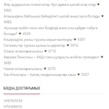
Жер аударылған планеталар: бұл адамға қалай әсер етеді
5965
Алақандағы байлыққа бейімділікті қалай анықтауға болады
4983
«Қошқар мүйіз» оюы нені білдіреді және оны қайдан табуға
болады?
4539
Кешірімділік, реніш туралы мақал-мәтелдер
4397
Сегізаяқтар туралы қызықты деректер
3916
Олжас есімінің мағынасы
3710
Авраам Линкольн — АҚШ-тағы құлдықты жойған президент
3685
Назим есімінің мағынасы
3370
Хан Кенесары – Қазақ хандығының соңғы ханы
3307
БІЗДІҢ ДОСТАРЫМЫЗ
onlyfacts.kz
inforadar.kz